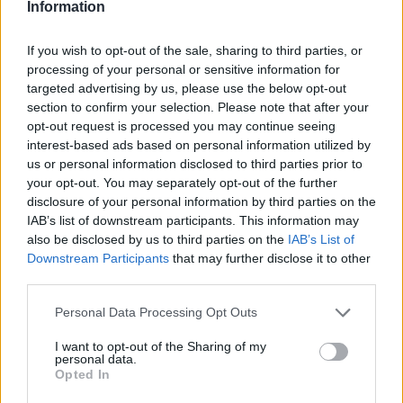
Information
If you wish to opt-out of the sale, sharing to third parties, or
processing of your personal or sensitive information for
targeted advertising by us, please use the below opt-out
section to confirm your selection. Please note that after your
opt-out request is processed you may continue seeing
interest-based ads based on personal information utilized by
us or personal information disclosed to third parties prior to
your opt-out. You may separately opt-out of the further
Pozostały wątpliwości? Brakuje czegoś w haśle?
disclosure of your personal information by third parties on the
Zobacz, co zyskują abonenci Dobrego słownika.
IAB’s list of downstream participants. This information may
also be disclosed by us to third parties on the
IAB’s List of
SPRAWDŹ
Downstream Participants
that may further disclose it to other
third parties.
Please note that this website/app uses one or more Google
Personal Data Processing Opt Outs
services and may gather and store information including but
Często sprawdzane
not limited to your visit or usage behaviour. You may click to
I want to opt-out of the Sharing of my
personal data.
grant or deny consent to Google and its third-party tags to
O wielu wariantach zapisu i odmianie
Opted In
use your data for below specified purposes in below Google
Czy
niejeden
ma liczbę mnogą?
consent section.