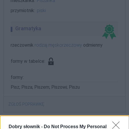
mieszkanka:
Piszanka
przymiotnik:
piski
Gramatyka
rzeczownik
rodzaj męskorzeczowy
odmienny
formy w tabelce:
formy:
Pisz; Pisza; Piszem; Piszowi; Piszu
ZGŁOŚ POPRAWKĘ
Dobry słownik -
Do Not Process My Personal