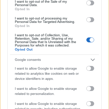
I want to opt-out of the Sale of my
Odmiana: o formach czasu przyszłego
Personal Data.
Opted In
Ciekawostki
I want to opt-out of processing my
Personal Data for Targeted Advertising.
Opted In
okraść
— Okradziebił w XV wieku
bronować
— Orałeś? Radliłeś? To teraz zaskrudlij
I want to opt-out of Collection, Use,
Retention, Sale, and/or Sharing of my
zielony ludzik
— Zielone ludziki na Ukrainie
Personal Data that Is Unrelated with the
Purposes for which it was collected.
Opted Out
Mogą Cię zainteresować również hasła
Google consents
I want to allow Google to enable storage
aczkolwiek
related to analytics like cookies on web or
device identifiers in apps.
darmozjad
I want to allow Google to enable storage
related to personalization.
I want to allow Google to enable storage
Ardeny
related to security, including authentication