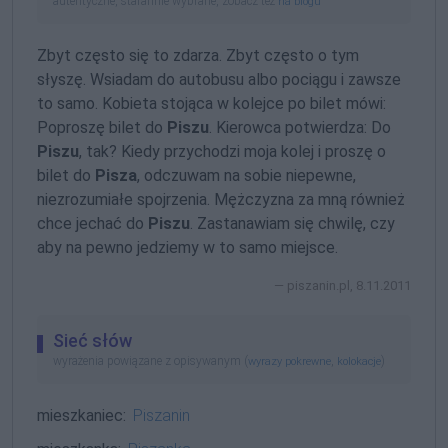
autentyczne, starannie wybrane, zobacz też
na blogu
Zbyt często się to zdarza. Zbyt często o tym
słyszę. Wsiadam do autobusu albo pociągu i zawsze
to samo. Kobieta stojąca w kolejce po bilet mówi:
Poproszę bilet do
Piszu
. Kierowca potwierdza: Do
Piszu
, tak? Kiedy przychodzi moja kolej i proszę o
bilet do
Pisza
, odczuwam na sobie niepewne,
niezrozumiałe spojrzenia. Mężczyzna za mną również
chce jechać do
Piszu
. Zastanawiam się chwilę, czy
aby na pewno jedziemy w to samo miejsce.
piszanin.pl, 8.11.2011
Sieć słów
wyrażenia powiązane z opisywanym (
,
)
wyrazy pokrewne
kolokacje
mieszkaniec:
Piszanin