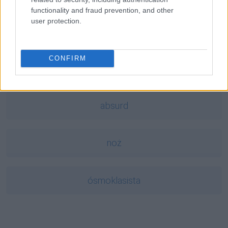
functionality and fraud prevention, and other
user protection.
żołądź
CONFIRM
trollować
absurd
noż
ósmoklasista