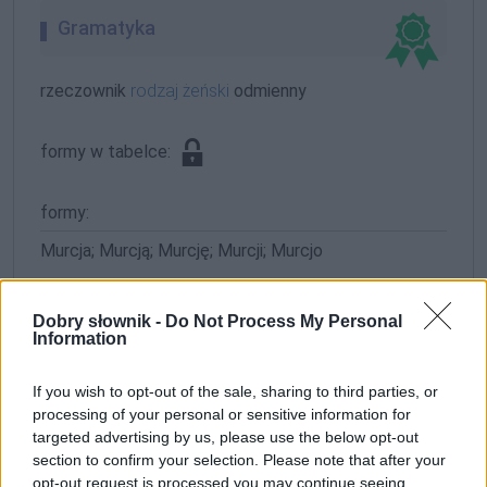
Gramatyka
rzeczownik
rodzaj żeński
odmienny
formy w tabelce:
formy:
Murcja; Murcją; Murcję; Murcji; Murcjo
ZGŁOŚ POPRAWKĘ
Dobry słownik -
Do Not Process My Personal
Information
If you wish to opt-out of the sale, sharing to third parties, or
Pozostały wątpliwości? Brakuje czegoś w haśle?
processing of your personal or sensitive information for
Zobacz, co zyskują abonenci Dobrego słownika.
targeted advertising by us, please use the below opt-out
section to confirm your selection. Please note that after your
SPRAWDŹ
opt-out request is processed you may continue seeing