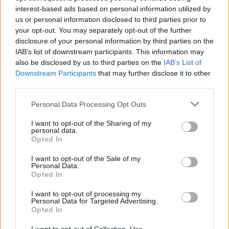
interest-based ads based on personal information utilized by
us or personal information disclosed to third parties prior to
your opt-out. You may separately opt-out of the further
Często sprawdzane
disclosure of your personal information by third parties on the
IAB’s list of downstream participants. This information may
Kim jest ośmioklasista?
also be disclosed by us to third parties on the
IAB’s List of
Downstream Participants
that may further disclose it to other
Et al.
w polskich tekstach
third parties.
Warianty:
śmiało
czy
śmiele
?
Please note that this website/app uses one or more Google
Personal Data Processing Opt Outs
services and may gather and store information including but
Ciekawostki
not limited to your visit or usage behaviour. You may click to
I want to opt-out of the Sharing of my
personal data.
grant or deny consent to Google and its third-party tags to
konwentykiel
— Konwentykl w Kongresie Nowej Prawicy
Opted In
use your data for below specified purposes in below Google
siema
— Pochodzenie wyrazu
siema
consent section.
I want to opt-out of the Sale of my
mierzeja
— Kaszubskie skojarzenia
Personal Data.
Opted In
I want to opt-out of processing my
Mogą Cię zainteresować również hasła
Personal Data for Targeted Advertising.
Opted In