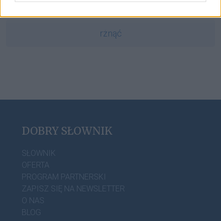
rżnąć
DOBRY SŁOWNIK
SŁOWNIK
OFERTA
PROGRAM PARTNERSKI
ZAPISZ SIĘ NA NEWSLETTER
O NAS
BLOG