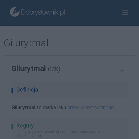
Gilurytmal
Gilurytmal
(lek)
Definicja
Gilurytmal
to marka leku
przeciwarytmicznego
Reguły
reguły językowe, zasady pisowni (nowe opracowanie z
komentarzami)