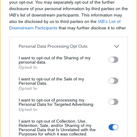
your opt-out. You may separately opt-out of the further
Jeszcze o odmianie rzeczownika
zombie
disclosure of your personal information by third parties on the
Odmiana:
pobladł
czy !
pobladnął
IAB’s list of downstream participants. This information may
also be disclosed by us to third parties on the
IAB’s List of
Błędy związane z Kudową
Downstream Participants
that may further disclose it to other
third parties.
Ciekawostki
Please note that this website/app uses one or more Google
Personal Data Processing Opt Outs
palindrom
— Takie oto palindromy
services and may gather and store information including but
not limited to your visit or usage behaviour. You may click to
I want to opt-out of the Sharing of my
innymi słowy
— Skąd wzięła się forma
słowy
personal data.
grant or deny consent to Google and its third-party tags to
wolof
— Można się dogadać
Opted In
use your data for below specified purposes in below Google
consent section.
I want to opt-out of the Sale of my
Personal Data.
Mogą Cię zainteresować również hasła
Opted In
I want to opt-out of processing my
Personal Data for Targeted Advertising.
jeepney
Opted In
I want to opt-out of Collection, Use,
Retention, Sale, and/or Sharing of my
prokrastynacja
Personal Data that Is Unrelated with the
Purposes for which it was collected.