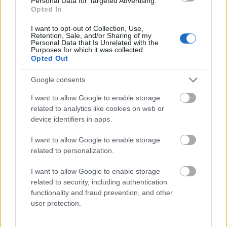
Personal Data for Targeted Advertising.
Opted In
Mogą Cię zainteresować również hasła
I want to opt-out of Collection, Use,
Retention, Sale, and/or Sharing of my
Personal Data that Is Unrelated with the
Purposes for which it was collected.
co rok prorok
Opted Out
Google consents
bungee
I want to allow Google to enable storage
related to analytics like cookies on web or
device identifiers in apps.
bajt
I want to allow Google to enable storage
related to personalization.
lamus
I want to allow Google to enable storage
related to security, including authentication
functionality and fraud prevention, and other
user protection.
peryferie