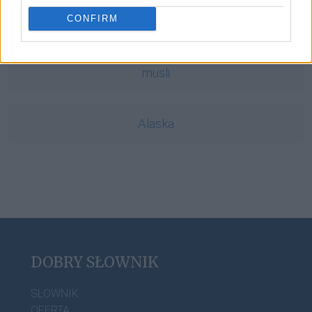
CONFIRM
paternalizm
musli
Alaska
DOBRY SŁOWNIK
SŁOWNIK
OFERTA