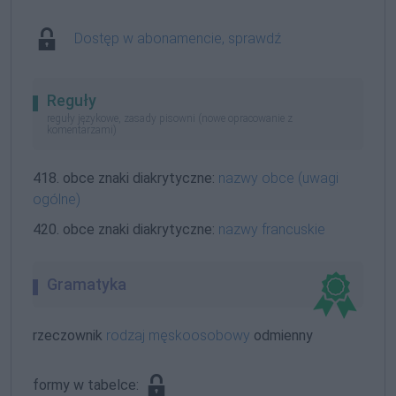
Dostęp w abonamencie, sprawdź
Reguły
reguły językowe, zasady pisowni (nowe opracowanie z
komentarzami)
418. obce znaki diakrytyczne:
nazwy obce (uwagi
ogólne)
420. obce znaki diakrytyczne:
nazwy francuskie
Gramatyka
rzeczownik
rodzaj męskoosobowy
odmienny
formy w tabelce: