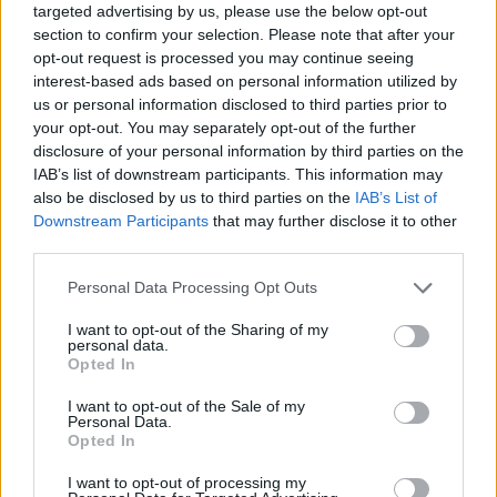
targeted advertising by us, please use the below opt-out
section to confirm your selection. Please note that after your
Pozostały wątpliwości? Brakuje czegoś w haśle?
opt-out request is processed you may continue seeing
Zobacz, co zyskują abonenci Dobrego słownika.
interest-based ads based on personal information utilized by
us or personal information disclosed to third parties prior to
SPRAWDŹ
your opt-out. You may separately opt-out of the further
disclosure of your personal information by third parties on the
IAB’s list of downstream participants. This information may
also be disclosed by us to third parties on the
IAB’s List of
Często sprawdzane
Downstream Participants
that may further disclose it to other
third parties.
Jak się nie odmienia Wysokie Mazowieckie
Please note that this website/app uses one or more Google
Odnowiona Aleja
Personal Data Processing Opt Outs
services and may gather and store information including but
Przyimki dla Słowacji
not limited to your visit or usage behaviour. You may click to
I want to opt-out of the Sharing of my
personal data.
grant or deny consent to Google and its third-party tags to
Opted In
Ciekawostki
use your data for below specified purposes in below Google
consent section.
I want to opt-out of the Sale of my
jak w dym
— Skąd ten dym?
Personal Data.
Opted In
indie rock
— O pochodzeniu nazwy
indie rock
marchewka
— Mit o marchewce będącej owocem
I want to opt-out of processing my