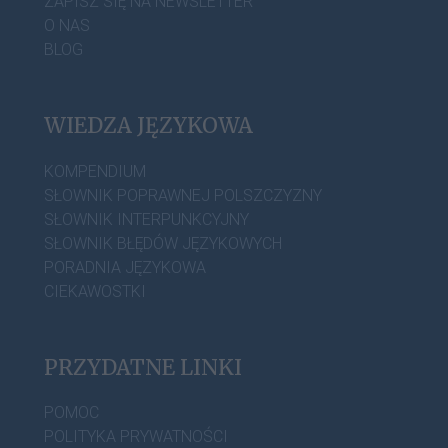
ZAPISZ SIĘ NA NEWSLETTER
O NAS
BLOG
WIEDZA JĘZYKOWA
KOMPENDIUM
SŁOWNIK POPRAWNEJ POLSZCZYZNY
SŁOWNIK INTERPUNKCYJNY
SŁOWNIK BŁĘDÓW JĘZYKOWYCH
PORADNIA JĘZYKOWA
CIEKAWOSTKI
PRZYDATNE LINKI
POMOC
POLITYKA PRYWATNOŚCI