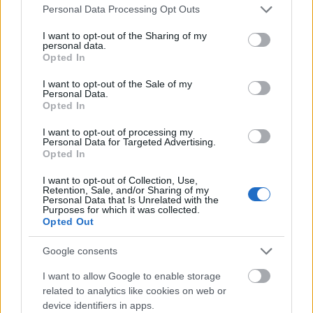
Please note that this website/app uses one or more Google
SPRAWDŹ
Personal Data Processing Opt Outs
services and may gather and store information including but
not limited to your visit or usage behaviour. You may click to
I want to opt-out of the Sharing of my
personal data.
grant or deny consent to Google and its third-party tags to
Opted In
use your data for below specified purposes in below Google
Często sprawdzane
consent section.
I want to opt-out of the Sale of my
Personal Data.
Jak nazywa się obywatel Peru?
Opted In
Warianty na pace
I want to opt-out of processing my
Dosięgła
czy
dosięgnęła
, czyli o odmianie między innymi w
Personal Data for Targeted Advertising.
czasie przeszłym
Opted In
I want to opt-out of Collection, Use,
Ciekawostki
Retention, Sale, and/or Sharing of my
Personal Data that Is Unrelated with the
Purposes for which it was collected.
jabłonkowanie
— A na blogu
Opted Out
Syria
— Na blogu: Czy trudno nauczyć się polskiego? I jak
Google consents
szybko może to zrobić uchodźca z Syrii?
RIP
— Znaczenie napisu
RIP
na nagrobkach
I want to allow Google to enable storage
related to analytics like cookies on web or
device identifiers in apps.