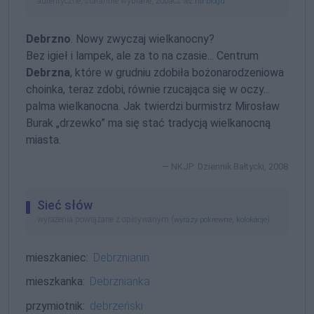
autentyczne, starannie wybrane, zobacz też
na blogu
Debrzno
. Nowy zwyczaj wielkanocny?
Bez igieł i lampek, ale za to na czasie... Centrum
Debrzna
, które w grudniu zdobiła bożonarodzeniowa
choinka, teraz zdobi, równie rzucająca się w oczy...
palma wielkanocna. Jak twierdzi burmistrz Mirosław
Burak „drzewko” ma się stać tradycją wielkanocną
miasta.
NKJP: Dziennik Bałtycki, 2008
Sieć słów
wyrażenia powiązane z opisywanym (
,
)
wyrazy pokrewne
kolokacje
mieszkaniec:
Debrznianin
mieszkanka:
Debrznianka
przymiotnik:
debrzeński