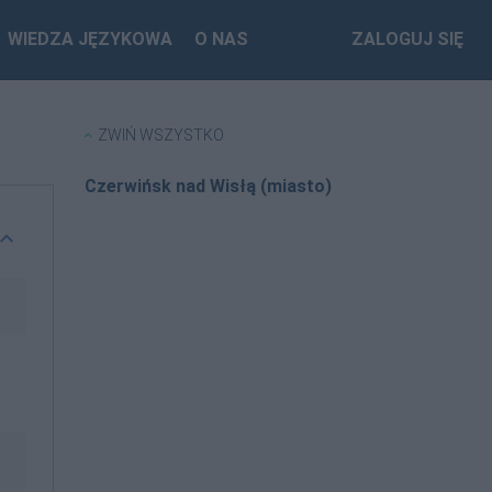
WIEDZA JĘZYKOWA
O NAS
ZALOGUJ SIĘ
ZWIŃ WSZYSTKO
Czerwińsk nad Wisłą (miasto)