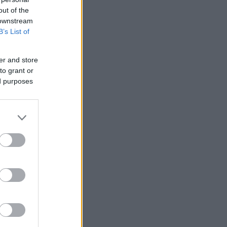
out of the
 downstream
B’s List of
er and store
to grant or
ed purposes