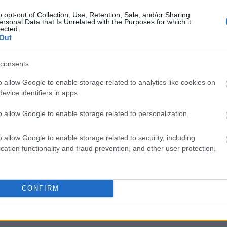
o opt-out of Collection, Use, Retention, Sale, and/or Sharing
ersonal Data that Is Unrelated with the Purposes for which it
lected.
Out
liwości? Brakuje czegoś w haśle?
consents
ują abonenci Dobrego słownika.
o allow Google to enable storage related to analytics like cookies on
evice identifiers in apps.
SPRAWDŹ
o allow Google to enable storage related to personalization.
o allow Google to enable storage related to security, including
cation functionality and fraud prevention, and other user protection.
CONFIRM