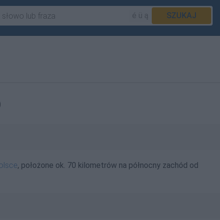
é ü ą
SZUKAJ
)
olsce
, położone ok. 70 kilometrów na północny zachód od