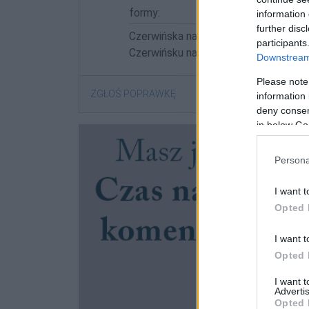
formy:
information 
further disc
Czerwińska nad Wisłą; Czerwińskiem n
participants
Czerwińsku nad Wisłą
Downstream 
Please note
ZGŁOŚ POPRAWKĘ
information 
deny consent
in below Go
Persona
I want t
Opted 
I want t
Opted 
I want 
Advertis
Opted 