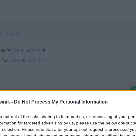
,
)
ewne
kolokacje
alnie
Czerwińszczanin
lnie
Czerwińszczanka
wnik -
Do Not Process My Personal Information
orzeczowy
odmienny
to opt-out of the sale, sharing to third parties, or processing of your per
formation for targeted advertising by us, please use the below opt-out s
r selection. Please note that after your opt-out request is processed y
eing interest-based ads based on personal information utilized by us or