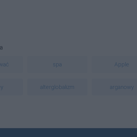
a
ować
spa
Apple
ey
alterglobalizm
arganowy