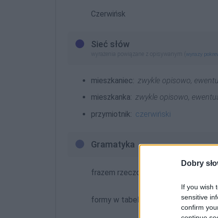
Czerwińsk
Sieć słów
wyrażenia powiązane z opisywanym (
wyrazy pokr
mieszkaniec:
zwykle opisowo, ewentu
mieszkanka:
zwykle opisowo, ewentua
przymiotnik:
czerwiński
Gramatyka
Dobry sło
frazem rzeczownikowy
rodzaj męsk
If you wish 
sensitive in
formy w tabelce:
confirm you
continue se