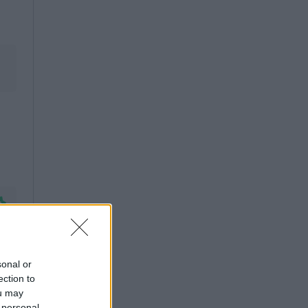
sonal or
ection to
ou may
 personal