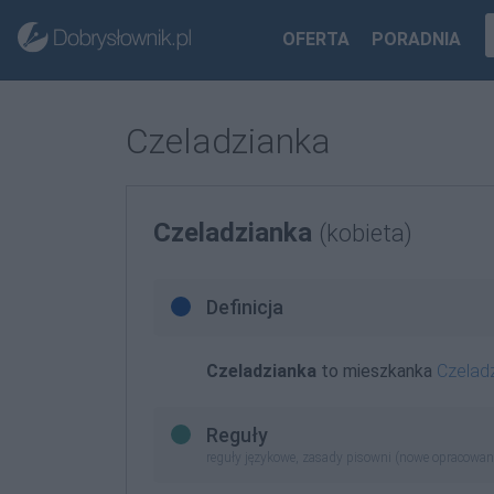
OFERTA
PORADNIA
Czeladzianka
Czeladzianka
(kobieta)
Definicja
Czeladzianka
to mieszkanka
Czeladz
Reguły
reguły językowe, zasady pisowni (nowe opracowan