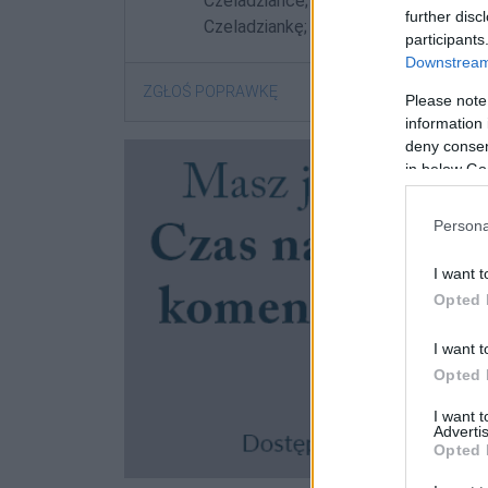
Czeladziance; Czeladzianek; Czeladzi
further disc
Czeladziankę; Czeladzianki; Czeladzi
participants
Downstream 
ZGŁOŚ POPRAWKĘ
Please note
information 
deny consent
in below Go
Persona
I want t
Opted 
I want t
Opted 
I want 
Advertis
Opted 