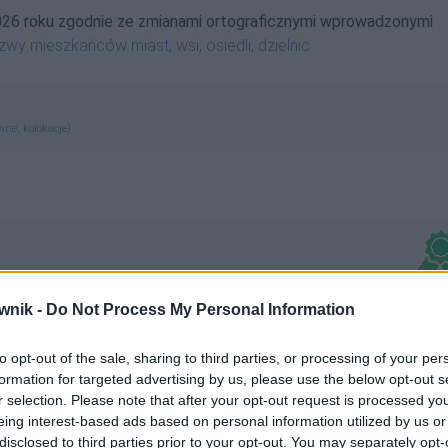
026 roku zgodnie ze zmianami ortograficznymi wprowadzonymi
zwy mieszkańców miast, wsi, osiedli, dzielnic
,
)
ewne
kolokacje
wnik -
Do Not Process My Personal Information
to opt-out of the sale, sharing to third parties, or processing of your per
formation for targeted advertising by us, please use the below opt-out s
r selection. Please note that after your opt-out request is processed y
eing interest-based ads based on personal information utilized by us or
disclosed to third parties prior to your opt-out. You may separately opt-