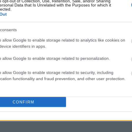
o opt-out of Collection, Use, Retention, Sale, and/or Sharing
ersonal Data that Is Unrelated with the Purposes for which it
lected.
Out
liwości? Brakuje czegoś w haśle?
ują abonenci Dobrego słownika.
consents
o allow Google to enable storage related to analytics like cookies on
SPRAWDŹ
evice identifiers in apps.
o allow Google to enable storage related to personalization.
o allow Google to enable storage related to security, including
cation functionality and fraud prevention, and other user protection.
CONFIRM