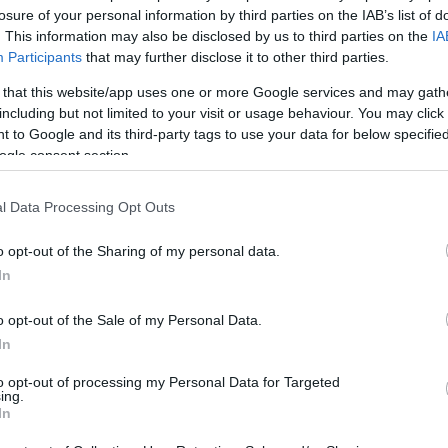
anka; Czeladzianką; Czeladziankach; Czeladziankami;
losure of your personal information by third parties on the IAB’s list of
anko; Czeladziankom
. This information may also be disclosed by us to third parties on the
IA
Participants
that may further disclose it to other third parties.
 that this website/app uses one or more Google services and may gath
including but not limited to your visit or usage behaviour. You may click 
 to Google and its third-party tags to use your data for below specifi
ogle consent section.
l Data Processing Opt Outs
o opt-out of the Sharing of my personal data.
In
o opt-out of the Sale of my Personal Data.
In
to opt-out of processing my Personal Data for Targeted
ing.
In