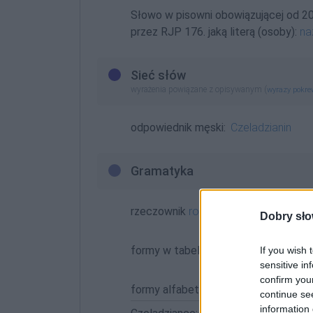
Słowo w pisowni obowiązującej od 2
przez RJP 176. jaką literą (osoby):
na
Sieć słów
wyrażenia powiązane z opisywanym (
wyrazy pokr
odpowiednik męski:
Czeladzianin
Gramatyka
rzeczownik
rodzaj żeński
odmienny
Dobry sło
formy w tabelce:
If you wish 
sensitive in
confirm you
formy alfabetycznie:
continue se
information 