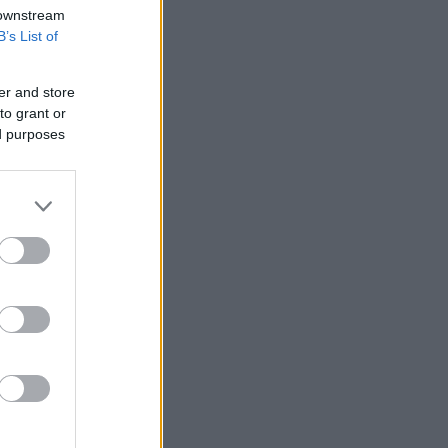
 downstream
B’s List of
er and store
to grant or
ed purposes