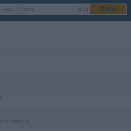
é ü ą
SZUKAJ
i
ie z komentarzami)