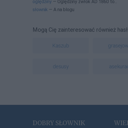
oględziny
— Oględziny zwłok AD 1860 to...
słownik
— A na blogu
Mogą Cię zainteresować również hasł
Kaszub
grasejo
desusy
asekura
DOBRY SŁOWNIK
WIE