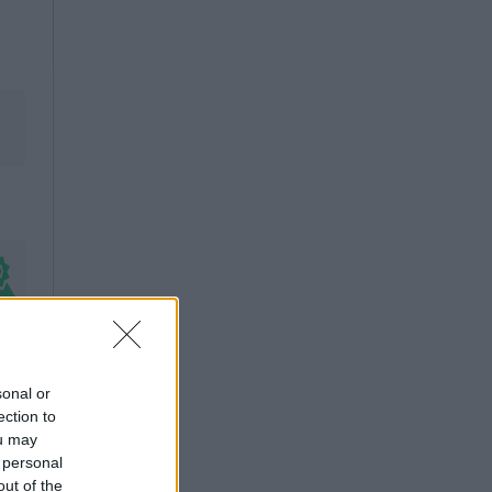
sonal or
ection to
ou may
 personal
out of the