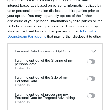
opt-out request is processed you may continue seeing
SPRAWDŹ
interest-based ads based on personal information utilized by
us or personal information disclosed to third parties prior to
your opt-out. You may separately opt-out of the further
disclosure of your personal information by third parties on the
Często sprawdzane
IAB’s list of downstream participants. This information may
also be disclosed by us to third parties on the
IAB’s List of
Odmiana:
pasm
czy
pasem
Downstream Participants
that may further disclose it to other
Odmiana:
sierot
czy
sierót
?
third parties.
Jak się zwracać do licencjata
Please note that this website/app uses one or more Google
Personal Data Processing Opt Outs
services and may gather and store information including but
Ciekawostki
not limited to your visit or usage behaviour. You may click to
I want to opt-out of the Sharing of my
personal data.
grant or deny consent to Google and its third-party tags to
Opted In
część mowy
— Odsłonili tajemmnice części mowy
use your data for below specified purposes in below Google
nazwisko
— A na blogu
consent section.
I want to opt-out of the Sale of my
Personal Data.
mać
—
Mać
— dawne znaczenie
Opted In
I want to opt-out of processing my
Personal Data for Targeted Advertising.
Mogą Cię zainteresować również hasła
Opted In