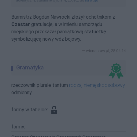
autentyczne, starannie wybrane, zobacz też
na blogu
Burmistrz Bogdan Nawrocki złożył ochotnikom z
Czastar
gratulacje, a w imieniu samorządu
miejskiego przekazał pamiątkową statuetkę
symbolizującą nowy wóz bojowy.
wieruszow.pl, 28.04.14
Gramatyka
rzeczownik plurale tantum
rodzaj niemęskoosobowy
odmienny
formy w tabelce:
formy: