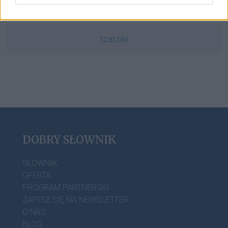
dopełniacz
tzatziki
DOBRY SŁOWNIK
SŁOWNIK
OFERTA
PROGRAM PARTNERSKI
ZAPISZ SIĘ NA NEWSLETTER
O NAS
BLOG