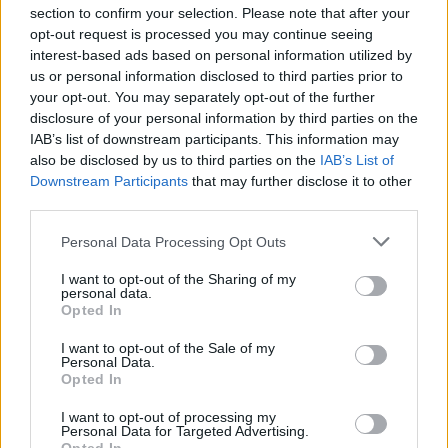
Pozostały wątpliwości? Brakuje czegoś w haśle?
section to confirm your selection. Please note that after your
Zobacz, co zyskują abonenci Dobrego słownika.
opt-out request is processed you may continue seeing
interest-based ads based on personal information utilized by
SPRAWDŹ
us or personal information disclosed to third parties prior to
your opt-out. You may separately opt-out of the further
disclosure of your personal information by third parties on the
IAB’s list of downstream participants. This information may
Często sprawdzane
also be disclosed by us to third parties on the
IAB’s List of
Downstream Participants
that may further disclose it to other
Dla kogo ta pogoda
third parties.
Odmiana:
tych grubianów
czy
grubian
?
Please note that this website/app uses one or more Google
Personal Data Processing Opt Outs
Odmiana:
brzytw
czy
brzytew
services and may gather and store information including but
not limited to your visit or usage behaviour. You may click to
I want to opt-out of the Sharing of my
personal data.
grant or deny consent to Google and its third-party tags to
Ciekawostki
Opted In
use your data for below specified purposes in below Google
consent section.
viola da gamba
— Gamba na Śląsku Opolskim
I want to opt-out of the Sale of my
Personal Data.
słowo
— Długie słowa
Opted In
niedźwiedzia przysługa
— Dlaczego
niedźwiedzia
przysługa?
I want to opt-out of processing my
Personal Data for Targeted Advertising.