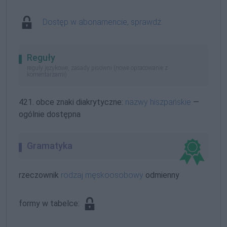
Dostęp w abonamencie, sprawdź
Reguły
reguły językowe, zasady pisowni (nowe opracowanie z
komentarzami)
421. obce znaki diakrytyczne:
nazwy hiszpańskie
—
ogólnie dostępna
Gramatyka
rzeczownik
rodzaj męskoosobowy
odmienny
formy w tabelce: