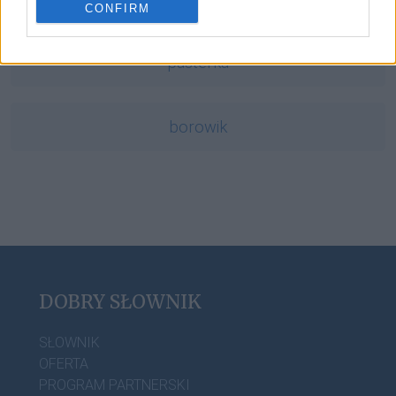
CONFIRM
pasterka
borowik
DOBRY SŁOWNIK
SŁOWNIK
OFERTA
PROGRAM PARTNERSKI