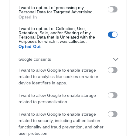
OK
—
OK
w scrabble
I want to opt-out of processing my
harnasz
— Czymże jest harnasz (w słownikach)
Personal Data for Targeted Advertising.
Opted In
czasownik
— Rodzaj nijaki czasownika w czasie przeszłym
I want to opt-out of Collection, Use,
Retention, Sale, and/or Sharing of my
Personal Data that Is Unrelated with the
Mogą Cię zainteresować również hasła
Purposes for which it was collected.
Opted Out
camembert
Google consents
I want to allow Google to enable storage
related to analytics like cookies on web or
ósmoklasista
device identifiers in apps.
I want to allow Google to enable storage
AIDS
related to personalization.
I want to allow Google to enable storage
related to security, including authentication
Hipokrates
functionality and fraud prevention, and other
user protection.