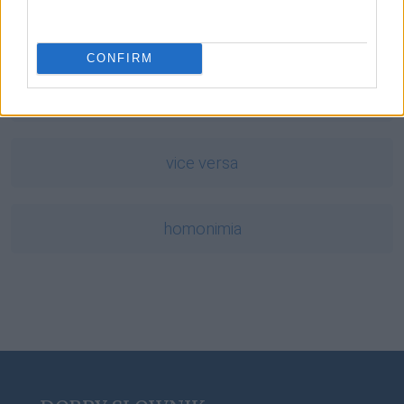
opierać
CONFIRM
wpół
vice versa
homonimia