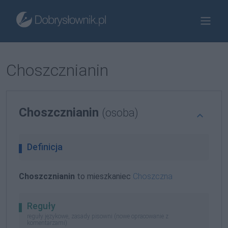
Choszcznianin
Choszcznianin
(osoba)
Definicja
Choszcznianin
to mieszkaniec
Choszczna
Reguły
reguły językowe, zasady pisowni (nowe opracowanie z
komentarzami)