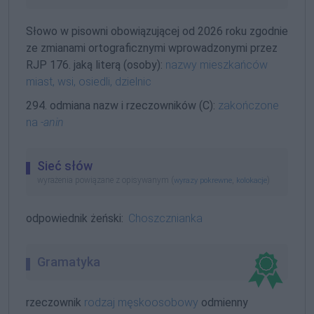
Słowo w pisowni obowiązującej od 2026 roku zgodnie
ze zmianami ortograficznymi wprowadzonymi przez
RJP 176. jaką literą (osoby):
nazwy mieszkańców
miast, wsi, osiedli, dzielnic
294. odmiana nazw i rzeczowników (C):
zakończone
na
-anin
Sieć słów
wyrażenia powiązane z opisywanym (
,
)
wyrazy pokrewne
kolokacje
odpowiednik żeński:
Choszcznianka
Gramatyka
rzeczownik
rodzaj męskoosobowy
odmienny