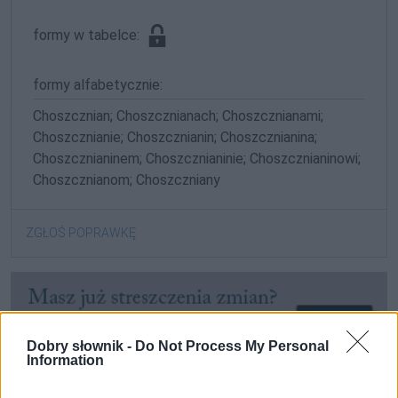
formy w tabelce:
formy alfabetycznie:
Choszcznian; Choszcznianach; Choszcznianami;
Choszcznianie; Choszcznianin; Choszcznianina;
Choszcznianinem; Choszcznianinie; Choszcznianinowi;
Choszcznianom; Choszczniany
ZGŁOŚ POPRAWKĘ
Dobry słownik -
Do Not Process My Personal
Information