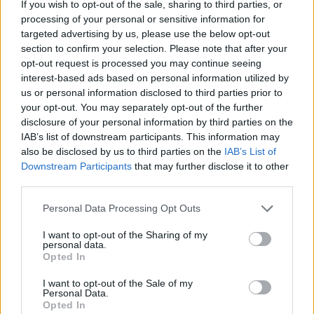
If you wish to opt-out of the sale, sharing to third parties, or
processing of your personal or sensitive information for
targeted advertising by us, please use the below opt-out
section to confirm your selection. Please note that after your
opt-out request is processed you may continue seeing
Pozostały wątpliwości? Brakuje czegoś w haśle?
interest-based ads based on personal information utilized by
us or personal information disclosed to third parties prior to
Zobacz, co zyskują abonenci Dobrego słownika.
your opt-out. You may separately opt-out of the further
disclosure of your personal information by third parties on the
SPRAWDŹ
IAB’s list of downstream participants. This information may
also be disclosed by us to third parties on the
IAB’s List of
Downstream Participants
that may further disclose it to other
third parties.
Często sprawdzane
Please note that this website/app uses one or more Google
Personal Data Processing Opt Outs
Odmiana:
saniami
czy
sańmi
services and may gather and store information including but
Buty od Prady, czyli
od
z nazwą firmy, projektanta itp.
not limited to your visit or usage behaviour. You may click to
I want to opt-out of the Sharing of my
personal data.
grant or deny consent to Google and its third-party tags to
Jak odmienia się
hrabia
?
Opted In
use your data for below specified purposes in below Google
consent section.
I want to opt-out of the Sale of my
Ciekawostki
Personal Data.
Opted In