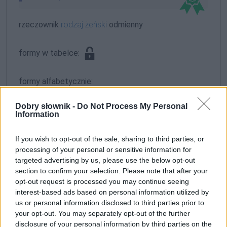
rzeczownik
rodzaj żeński
odmienny
formy w tabelce:
formy alfabetycznie:
Cholewczyńska; Cholewczyńską; Cholewczyńskich;
Dobry słownik -
Do Not Process My Personal
Cholewczyńskie; Cholewczyńskiej; Cholewczyńskim;
Information
Cholewczyńskimi
If you wish to opt-out of the sale, sharing to third parties, or
processing of your personal or sensitive information for
ZGŁOŚ POPRAWKĘ
targeted advertising by us, please use the below opt-out
section to confirm your selection. Please note that after your
opt-out request is processed you may continue seeing
interest-based ads based on personal information utilized by
us or personal information disclosed to third parties prior to
your opt-out. You may separately opt-out of the further
disclosure of your personal information by third parties on the