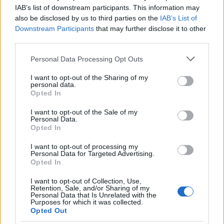
IAB’s list of downstream participants. This information may
also be disclosed by us to third parties on the
IAB’s List of
Downstream Participants
that may further disclose it to other
third parties.
Please note that this website/app uses one or more Google
Personal Data Processing Opt Outs
services and may gather and store information including but
Pozostały wątpliwości? Brakuje czegoś w haśle?
not limited to your visit or usage behaviour. You may click to
I want to opt-out of the Sharing of my
personal data.
Zobacz, co zyskują abonenci Dobrego słownika.
grant or deny consent to Google and its third-party tags to
Opted In
use your data for below specified purposes in below Google
consent section.
SPRAWDŹ
I want to opt-out of the Sale of my
Personal Data.
Opted In
I want to opt-out of processing my
Często sprawdzane
Personal Data for Targeted Advertising.
Opted In
Kto mieszka w Bangkoku? I jaki jest przymiotnik od
I want to opt-out of Collection, Use,
Bangkok
?
Retention, Sale, and/or Sharing of my
Personal Data that Is Unrelated with the
Jaka jest różnica między
stać się kimś
a
zostać kimś
?
Purposes for which it was collected.
Opted Out
Połączenia składniowe, czyli m.in. o
módl się za nas
i
módl