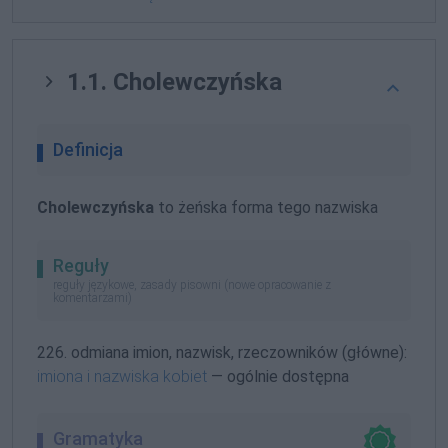
1.1. Cholewczyńska
Definicja
Cholewczyńska
to żeńska forma tego nazwiska
Reguły
reguły językowe, zasady pisowni (nowe opracowanie z
komentarzami)
226. odmiana imion, nazwisk, rzeczowników (główne):
imiona i nazwiska kobiet
— ogólnie dostępna
Gramatyka