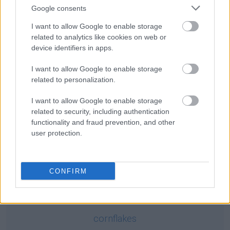
się za nami
Google consents
I want to allow Google to enable storage
Ciekawostki
related to analytics like cookies on web or
device identifiers in apps.
na zabój
— A skąd ten
zabój
?
od Sasa do Lasa
— Z tym Sasem to nieprawda
I want to allow Google to enable storage
innymi słowy
— Skąd wzięła się forma
słowy
related to personalization.
I want to allow Google to enable storage
related to security, including authentication
Mogą Cię zainteresować również hasła
functionality and fraud prevention, and other
user protection.
nic, tylko
CONFIRM
wytężyć
cornflakes