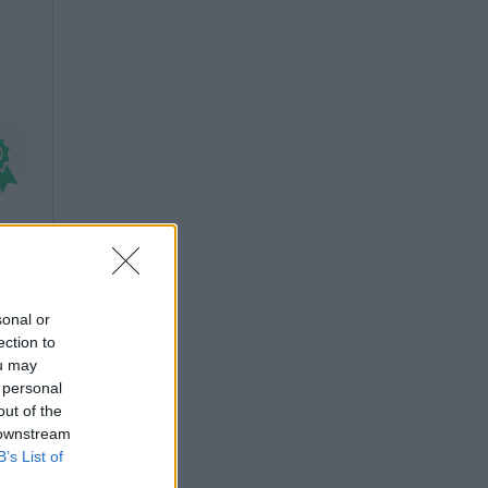
sonal or
ection to
ou may
 personal
out of the
 downstream
B’s List of