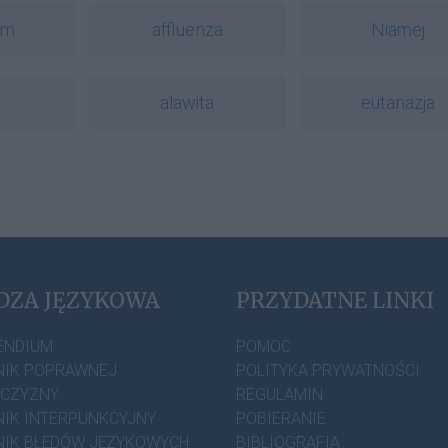
zm
affluenza
Niamej
alawita
eutanazja
DZA JĘZYKOWA
PRZYDATNE LINKI
ENDIUM
POMOC
IK POPRAWNEJ
POLITYKA PRYWATNOŚCI
ZCZYZNY
REGULAMIN
IK INTERPUNKCYJNY
POBIERANIE
IK BŁĘDÓW JĘZYKOWYCH
BIBLIOGRAFIA