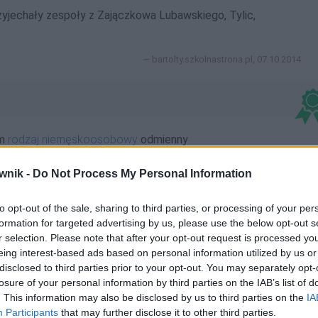
yjechały zespoły z Zajączkowa Lubawskiego, Tylic,
bartolty.szkolnastrona.pl, 07.10.2014
um
rodzaj niemęskoosobowy
odmienny
wnik -
Do Not Process My Personal Information
to opt-out of the sale, sharing to third parties, or processing of your per
formation for targeted advertising by us, please use the below opt-out s
r selection. Please note that after your opt-out request is processed y
imi; Bartołtom Wielkim; Bartołt Wielkich; Bartołty Wielkie
eing interest-based ads based on personal information utilized by us or
disclosed to third parties prior to your opt-out. You may separately opt-
losure of your personal information by third parties on the IAB’s list of
. This information may also be disclosed by us to third parties on the
IA
Participants
that may further disclose it to other third parties.