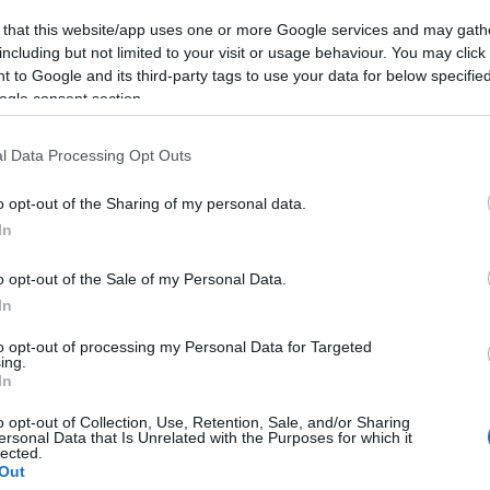
 that this website/app uses one or more Google services and may gath
including but not limited to your visit or usage behaviour. You may click 
 to Google and its third-party tags to use your data for below specifi
ogle consent section.
l Data Processing Opt Outs
o opt-out of the Sharing of my personal data.
In
o opt-out of the Sale of my Personal Data.
In
to opt-out of processing my Personal Data for Targeted
ing.
In
liwości? Brakuje czegoś w haśle?
o opt-out of Collection, Use, Retention, Sale, and/or Sharing
ersonal Data that Is Unrelated with the Purposes for which it
ują abonenci Dobrego słownika.
lected.
Out