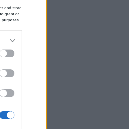
er and store
to grant or
ed purposes