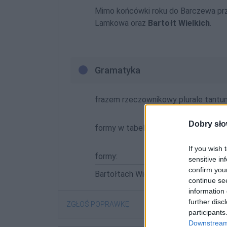
Mimo końcówki roku do Barczewa prz
Lamkowa oraz
Bartołt Wielkich
.
Gramatyka
frazem rzeczownikowy plurale tant
Dobry sło
formy w tabelce:
If you wish 
formy:
sensitive in
confirm you
Bartołtach Wielkich; Bartołtami Wielk
continue se
information 
further disc
ZGŁOŚ POPRAWKĘ
participants
Downstream 