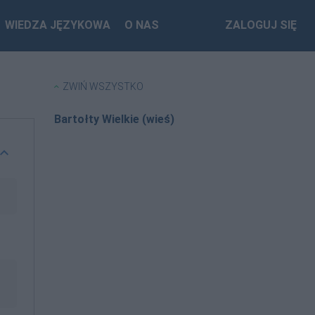
WIEDZA JĘZYKOWA
O NAS
ZALOGUJ SIĘ
ZWIŃ WSZYSTKO
Bartołty Wielkie (wieś)