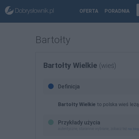
OFERTA
PORADNIA
Bartołty
Bartołty Wielkie
(wieś)
Definicja
Bartołty Wielkie
to polska wieś leż
Przykłady użycia
autentyczne, starannie wybrane, zobacz też
na blo