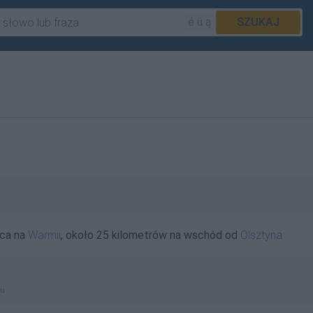
é ü ą
SZUKAJ
ąca na
Warmii
, około 25 kilometrów na wschód od
Olsztyna
gu