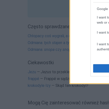
Google 
I want t
web or d
Często sprawdzane
I want t
Chłopacy coś wygrali, a chłopaki?
Odmiana:
tych stajen
a
tych stajni
I want t
Odmiana:
snopa
czy
snopu
?
authenti
Ciekawostki
Jezu
—
Jezus
to przekleństwo
frappé
— Frappé w sądzie
krokodyle łzy
— Skąd ten krokodyl?
Mogą Cię zainteresować również hasł