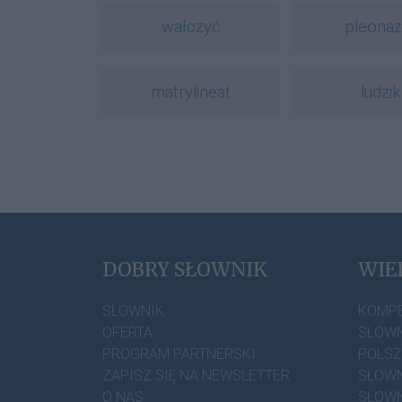
wałczyć
pleona
matrylineat
ludzik
DOBRY SŁOWNIK
WIE
SŁOWNIK
KOMP
OFERTA
SŁOWN
PROGRAM PARTNERSKI
POLS
ZAPISZ SIĘ NA NEWSLETTER
SŁOWN
O NAS
SŁOWN