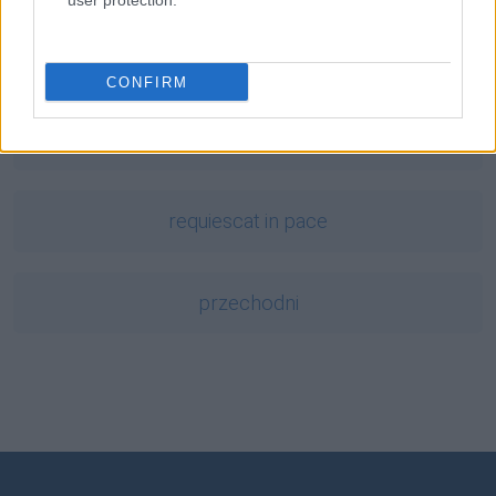
user protection.
lutnia
CONFIRM
lamus
requiescat in pace
przechodni