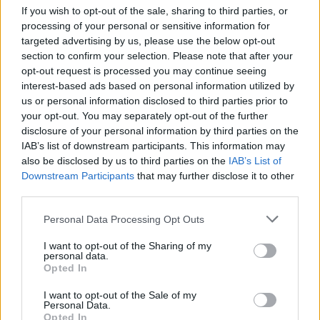
If you wish to opt-out of the sale, sharing to third parties, or
processing of your personal or sensitive information for
targeted advertising by us, please use the below opt-out
section to confirm your selection. Please note that after your
opt-out request is processed you may continue seeing
interest-based ads based on personal information utilized by
Pozostały wątpliwości? Brakuje czegoś w haśle?
us or personal information disclosed to third parties prior to
Zobacz, co zyskują abonenci Dobrego słownika.
your opt-out. You may separately opt-out of the further
disclosure of your personal information by third parties on the
SPRAWDŹ
IAB’s list of downstream participants. This information may
also be disclosed by us to third parties on the
IAB’s List of
Downstream Participants
that may further disclose it to other
third parties.
Często sprawdzane
Please note that this website/app uses one or more Google
Personal Data Processing Opt Outs
services and may gather and store information including but
Poprawność
truskawki na torcie
not limited to your visit or usage behaviour. You may click to
I want to opt-out of the Sharing of my
Uwaga na błędne użycie
takiż
personal data.
grant or deny consent to Google and its third-party tags to
Opted In
Prawo do używania języka prawnego
use your data for below specified purposes in below Google
consent section.
I want to opt-out of the Sale of my
Personal Data.
Ciekawostki
Opted In