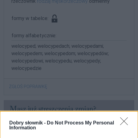
rzeczownik
rodzaj męskorzeczowy
odmienny
formy w tabelce:
formy alfabetycznie:
welocyped; welocypedach; welocypedami;
welocypedem; welocypedom; welocypedów;
welocypedowi; welocypedu; welocypedy;
welocypedzie
ZGŁOŚ POPRAWKĘ
Dobry słownik -
Do Not Process My Personal
Information