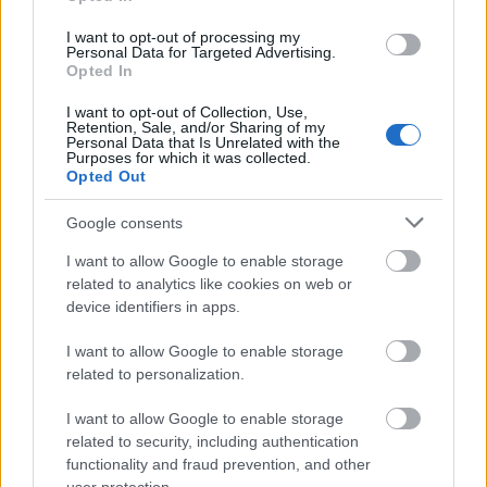
patron
— Jak to się można pomylić
I want to opt-out of processing my
Personal Data for Targeted Advertising.
mucha
— Muchi leciem
Opted In
dydelf
— Pochodzenie nazwy
dydelf
I want to opt-out of Collection, Use,
Retention, Sale, and/or Sharing of my
Personal Data that Is Unrelated with the
Purposes for which it was collected.
Mogą Cię zainteresować również hasła
Opted Out
Google consents
San Marino
I want to allow Google to enable storage
related to analytics like cookies on web or
centyl
device identifiers in apps.
I want to allow Google to enable storage
related to personalization.
leprechaun
I want to allow Google to enable storage
related to security, including authentication
rzep
functionality and fraud prevention, and other