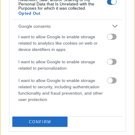
Personal Data that Is Unrelated with the
Często sprawdzane
Purposes for which it was collected.
Opted Out
Czy
kakałko
jest słowem poprawnym?
Google consents
Znajdować
czy
znajdywać
,
znajdowanie
czy
znajdywanie
?
Wzajemne współprace
I want to allow Google to enable storage
related to analytics like cookies on web or
device identifiers in apps.
Ciekawostki
I want to allow Google to enable storage
symfonia Haffnerowska
— Pochodzenie nazwy
related to personalization.
Haffnerowska
książka
— Czytać czy nie czytać?
I want to allow Google to enable storage
related to security, including authentication
skretynieć
— A na blogu
functionality and fraud prevention, and other
user protection.
Mogą Cię zainteresować również hasła
CONFIRM
Akwizgran