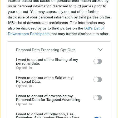
interest-based ads based on personal information utilized by
ZGŁOŚ POPRAWKĘ
us or personal information disclosed to third parties prior to
your opt-out. You may separately opt-out of the further
disclosure of your personal information by third parties on the
IAB’s list of downstream participants. This information may
also be disclosed by us to third parties on the
IAB’s List of
Downstream Participants
that may further disclose it to other
third parties.
Please note that this website/app uses one or more Google
Personal Data Processing Opt Outs
services and may gather and store information including but
not limited to your visit or usage behaviour. You may click to
I want to opt-out of the Sharing of my
personal data.
grant or deny consent to Google and its third-party tags to
Opted In
use your data for below specified purposes in below Google
consent section.
I want to opt-out of the Sale of my
Personal Data.
Pozostały wątpliwości? Brakuje czegoś w haśle?
Opted In
Zobacz, co zyskują abonenci Dobrego słownika.
I want to opt-out of processing my
Personal Data for Targeted Advertising.
SPRAWDŹ
Opted In
I want to opt-out of Collection, Use,
Retention, Sale, and/or Sharing of my