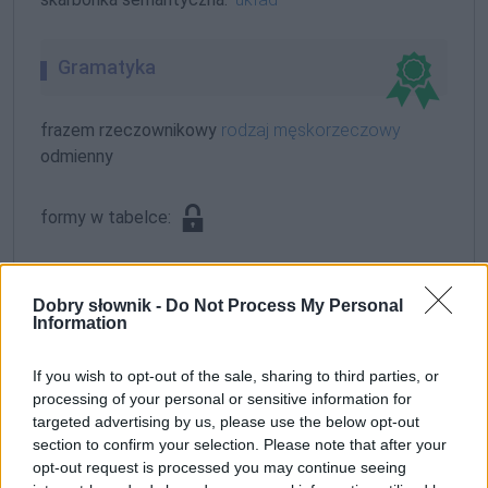
Gramatyka
frazem rzeczownikowy
rodzaj męskorzeczowy
odmienny
formy w tabelce:
formy alfabetycznie:
Dobry słownik -
Do Not Process My Personal
układach krwionośnych; układami krwionośnymi;
Information
układem krwionośnym; układ krwionośny; układom
krwionośnym; układowi krwionośnemu; układów
If you wish to opt-out of the sale, sharing to third parties, or
krwionośnych; układu krwionośnego; układy
processing of your personal or sensitive information for
krwionośne; układzie krwionośny; układzie
targeted advertising by us, please use the below opt-out
section to confirm your selection. Please note that after your
krwionośnym
opt-out request is processed you may continue seeing