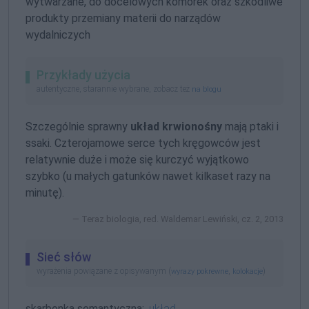
wytwarzane, do docelowych komórek oraz szkodliwe
produkty przemiany materii do narządów
wydalniczych
Przykłady użycia
autentyczne, starannie wybrane, zobacz też
na blogu
Szczególnie sprawny
układ krwionośny
mają ptaki i
ssaki. Czterojamowe serce tych kręgowców jest
relatywnie duże i może się kurczyć wyjątkowo
szybko (u małych gatunków nawet kilkaset razy na
minutę).
Teraz biologia, red. Waldemar Lewiński, cz. 2, 2013
Sieć słów
wyrażenia powiązane z opisywanym (
,
)
wyrazy pokrewne
kolokacje
skarbonka semantyczna:
układ