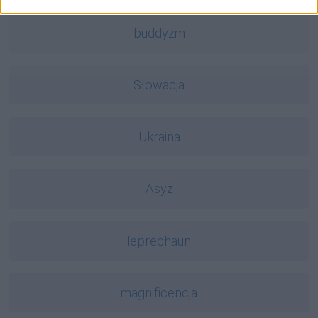
buddyzm
Słowacja
Ukraina
Asyż
leprechaun
magnificencja