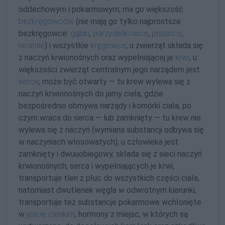
oddechowym i pokarmowym; ma go większość
bezkręgowców
(nie mają go tylko najprostsze
bezkręgowce:
gąbki
,
parzydełkowce
,
płazińce
,
nicienie
) i wszystkie
kręgowce
; u zwierząt składa się
z naczyń krwionośnych oraz wypełniającej je
krwi
, u
większości zwierząt centralnym jego narządem jest
serce
; może być otwarty — tu krew wylewa się z
naczyń krwionośnych do jamy ciała, gdzie
bezpośrednio obmywa narządy i komórki ciała, po
czym wraca do serca — lub zamknięty — tu krew nie
wylewa się z naczyń (wymiana substancji odbywa się
w naczyniach włosowatych); u człowieka jest
zamknięty i dwuuobiegowy, składa się z sieci naczyń
krwionośnych, serca i wypełniających je krwi,
transportuje tlen z płuc do wszystkich części ciała,
natomiast dwutlenek węgla w odwrotnym kierunki,
transportuje też substancje pokarmowe wchłonięte
w
jelicie cienkim
, hormony z miejsc, w których są