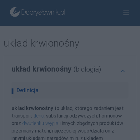
układ krwionośny
układ krwionośny
(biologia)
Definicja
układ krwionośny
to układ, którego zadaniem jest
transport
tlenu
, substancji odżywczych, hormonów
oraz
dwutlenku węgla
i innych zbędnych produktów
przemiany materii, najczęściej współdziała on z
innymi układami narządów, m.in. z układem