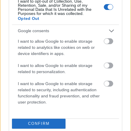
I want to opt-out of Collection, Use,
koncyliacyjny
Retention, Sale, and/or Sharing of my
Personal Data that Is Unrelated with the
Purposes for which it was collected.
Opted Out
bociankowe
Google consents
I want to allow Google to enable storage
lipdub
related to analytics like cookies on web or
device identifiers in apps.
I want to allow Google to enable storage
słownik
related to personalization.
I want to allow Google to enable storage
Alaska
related to security, including authentication
functionality and fraud prevention, and other
user protection.
Apple
CONFIRM