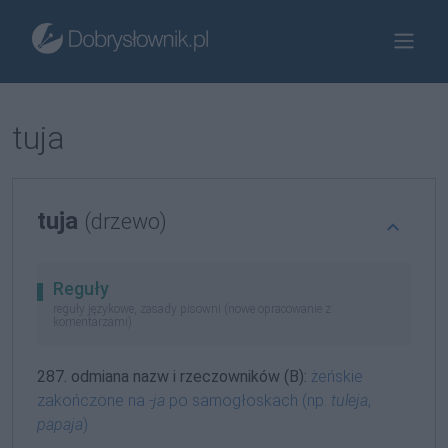
tuja
tuja
(drzewo)
Reguły
reguły językowe, zasady pisowni (nowe opracowanie z
komentarzami)
287. odmiana nazw i rzeczowników (B):
żeńskie
zakończone na
-ja
po samogłoskach (np.
tuleja
,
papaja
)