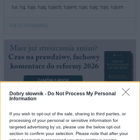
tui; tuj; tuja; tują; tujach; tujami; tuje; tuję; tujo; tujom
ZGŁOŚ POPRAWKĘ
Dobry słownik -
Do Not Process My Personal
Information
If you wish to opt-out of the sale, sharing to third parties, or
Pozostały wątpliwości? Brakuje czegoś w haśle?
processing of your personal or sensitive information for
Zobacz, co zyskują abonenci Dobrego słownika.
targeted advertising by us, please use the below opt-out
section to confirm your selection. Please note that after your
opt-out request is processed you may continue seeing