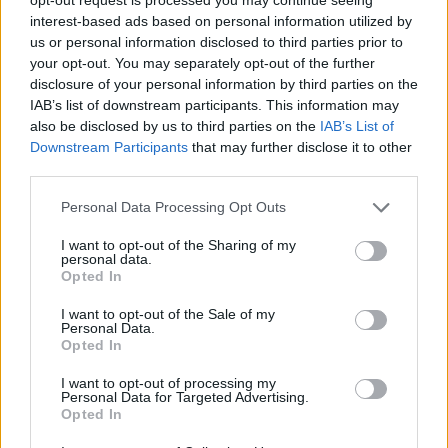
SPRAWDŹ
interest-based ads based on personal information utilized by
us or personal information disclosed to third parties prior to
your opt-out. You may separately opt-out of the further
disclosure of your personal information by third parties on the
Często sprawdzane
IAB’s list of downstream participants. This information may
also be disclosed by us to third parties on the
IAB’s List of
Odmiana:
saniami
czy
sańmi
Downstream Participants
that may further disclose it to other
Buty od Prady, czyli
od
z nazwą firmy, projektanta itp.
third parties.
Jak odmienia się
hrabia
?
Please note that this website/app uses one or more Google
Personal Data Processing Opt Outs
services and may gather and store information including but
Ciekawostki
not limited to your visit or usage behaviour. You may click to
I want to opt-out of the Sharing of my
personal data.
grant or deny consent to Google and its third-party tags to
potańcówka
— Tańczący z ortografią
Opted In
use your data for below specified purposes in below Google
cholera
— Pochodzenie wyrazu
cholera
consent section.
I want to opt-out of the Sale of my
Personal Data.
bąk
— Niezwykłe określenia na bąka
Opted In
I want to opt-out of processing my
Personal Data for Targeted Advertising.
Mogą Cię zainteresować również hasła
Opted In