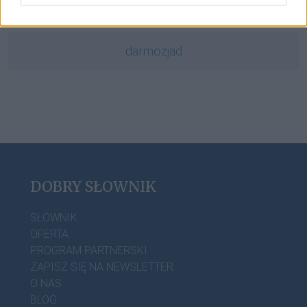
gerundivum
darmozjad
DOBRY SŁOWNIK
SŁOWNIK
OFERTA
PROGRAM PARTNERSKI
ZAPISZ SIĘ NA NEWSLETTER
O NAS
BLOG