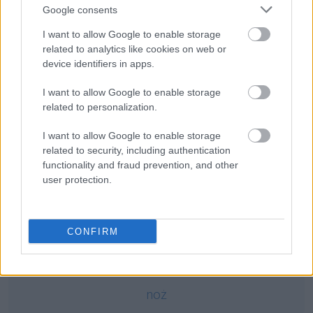
Google consents
Ciekawostki
I want to allow Google to enable storage
polski
— Czy trudno nauczyć się polskiego?
related to analytics like cookies on web or
device identifiers in apps.
Osóbka-Morawski
— Skąd człon
Osóbka
, skąd człon
Morawski
, czyli o pochodzeniu nazwiska
I want to allow Google to enable storage
stary, ale jary
— Jare wyrazy
related to personalization.
I want to allow Google to enable storage
related to security, including authentication
Mogą Cię zainteresować również hasła
functionality and fraud prevention, and other
user protection.
derby
CONFIRM
elf
noż