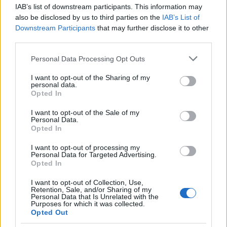
IAB’s list of downstream participants. This information may
also be disclosed by us to third parties on the
IAB’s List of
Downstream Participants
that may further disclose it to other
third parties.
Please note that this website/app uses one or more Google
Personal Data Processing Opt Outs
services and may gather and store information including but
Pozostały wątpliwości? Brakuje czegoś w haśle?
not limited to your visit or usage behaviour. You may click to
I want to opt-out of the Sharing of my
personal data.
Zobacz, co zyskują abonenci Dobrego słownika.
grant or deny consent to Google and its third-party tags to
Opted In
use your data for below specified purposes in below Google
consent section.
SPRAWDŹ
I want to opt-out of the Sale of my
Personal Data.
Opted In
I want to opt-out of processing my
Często sprawdzane
Personal Data for Targeted Advertising.
Opted In
Hej, hej, sokoły! Lećcie! Ale dokąd?
I want to opt-out of Collection, Use,
Opieramy się na przyimku
Retention, Sale, and/or Sharing of my
Personal Data that Is Unrelated with the
Skrótowiec amerykański i jego polski rodzaj gramatyczny
Purposes for which it was collected.
Opted Out
tudzież liczba