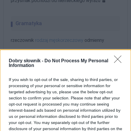
przysmak pochodzi od niemieckiego wyrazu
Gramatyka
rzeczownik
rodzaj męskorzeczowy
odmienny
formy alfabetycznie:
Dobry słownik -
Do Not Process My Personal
strudel; strudla; strudlach; strudlami; strudle;
Information
strudlem; strudli; strudlom; strudlowi; strudlu
If you wish to opt-out of the sale, sharing to third parties, or
processing of your personal or sensitive information for
ZGŁOŚ POPRAWKĘ
targeted advertising by us, please use the below opt-out
section to confirm your selection. Please note that after your
opt-out request is processed you may continue seeing
interest-based ads based on personal information utilized by
us or personal information disclosed to third parties prior to
your opt-out. You may separately opt-out of the further
disclosure of your personal information by third parties on the