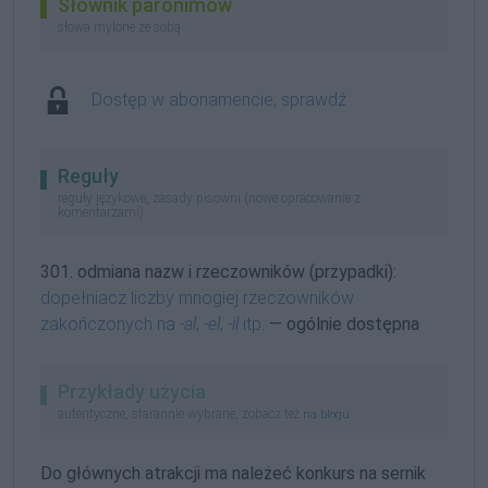
Słownik paronimów
słowa mylone ze sobą
Dostęp w abonamencie, sprawdź
Reguły
reguły językowe, zasady pisowni (nowe opracowanie z
komentarzami)
301. odmiana nazw i rzeczowników (przypadki):
dopełniacz liczby mnogiej rzeczowników
zakończonych na
-al
,
-el
,
-il
itp.
— ogólnie dostępna
Przykłady użycia
autentyczne, starannie wybrane, zobacz też
na blogu
Do głównych atrakcji ma należeć konkurs na sernik