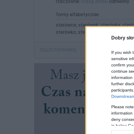
rzeczownik
rodzaj żeński
odmienny
formy alfabetycznie:
sterówce; sterówek; sterówka; steró
sterówko; sterówkom
Dobry sło
ZGŁOŚ POPRAWKĘ
If you wish 
sensitive in
confirm you
continue se
information 
further disc
participants
Downstream 
Please note
information 
deny consent
in below Go