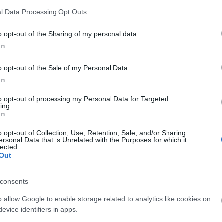
l Data Processing Opt Outs
o opt-out of the Sharing of my personal data.
In
o opt-out of the Sale of my Personal Data.
liwości? Brakuje czegoś w haśle?
In
ują abonenci Dobrego słownika.
to opt-out of processing my Personal Data for Targeted
ing.
In
SPRAWDŹ
o opt-out of Collection, Use, Retention, Sale, and/or Sharing
ersonal Data that Is Unrelated with the Purposes for which it
lected.
Out
consents
o allow Google to enable storage related to analytics like cookies on
evice identifiers in apps.