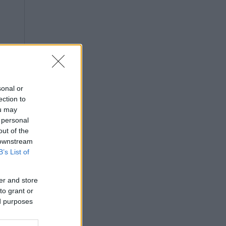
sonal or
ection to
ou may
 personal
out of the
 downstream
B’s List of
er and store
to grant or
ed purposes