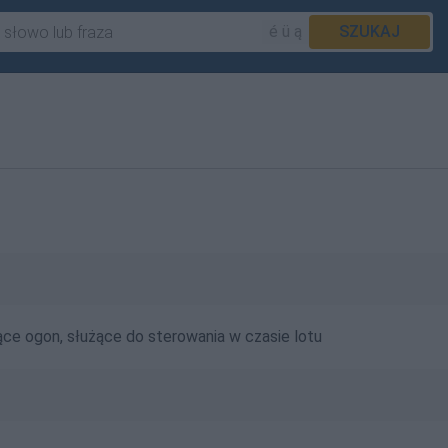
é ü ą
SZUKAJ
ące ogon, służące do sterowania w czasie lotu