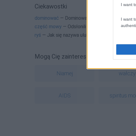
I want t
Ciekawostki
dominować
— Dominować nad minami
I want t
authenti
część mowy
— Odsłonili tajemmnice części m
ryś
— Jak się nazywa ulubiony kwiat rysia?
Mogą Cię zainteresować również hasł
Niamej
wałczy
AIDS
spiritus m