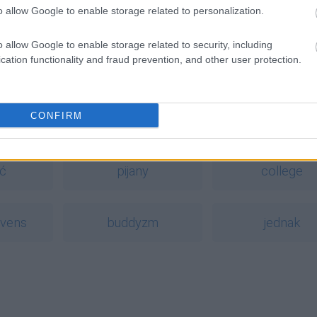
o allow Google to enable storage related to personalization.
o allow Google to enable storage related to security, including
cation functionality and fraud prevention, and other user protection.
owy
CONFIRM
a
ć
pijany
college
ovens
buddyzm
jednak