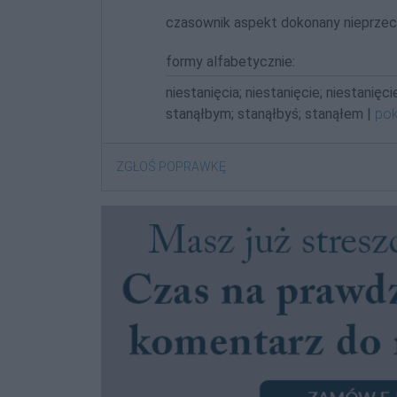
czasownik aspekt dokonany nieprzec
formy alfabetycznie:
niestanięcia; niestanięcie; niestanięci
stanąłbym; stanąłbyś; stanąłem |
pok
ZGŁOŚ POPRAWKĘ