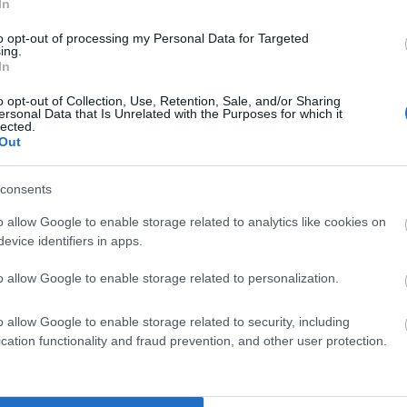
In
by zebrać siły i na rozkaz Stalina czekać, aż Niemcy wypalą
to opt-out of processing my Personal Data for Targeted
ing.
In
Bogusław Wołoszański, Tajna wojna Hitlera, 1997
o opt-out of Collection, Use, Retention, Sale, and/or Sharing
ersonal Data that Is Unrelated with the Purposes for which it
lected.
Out
hodni
consents
o allow Google to enable storage related to analytics like cookies on
em; niestanięciu; stań; staną; stanąć; stanął; stanąłby;
evice identifiers in apps.
aż wszystkie formy
o allow Google to enable storage related to personalization.
o allow Google to enable storage related to security, including
cation functionality and fraud prevention, and other user protection.