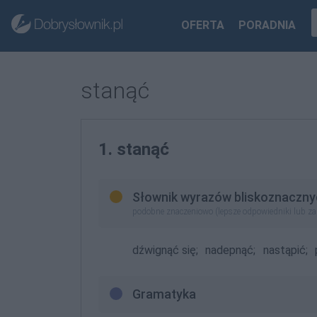
OFERTA
PORADNIA
stanąć
1. stanąć
Słownik wyrazów bliskoznaczny
podobne znaczeniowo (lepsze odpowiedniki lub z
dźwignąć się;
nadepnąć;
nastąpić;
Gramatyka