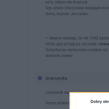
usta, żebym nie krzyczał.
Gdy dzieło zniszczenia dobiegało ko
domu, inżynier Jurczenko.
— Miejmy nadzieję, że rok 1942 będzi
Hitler, gdy przyjął już życzenia i
staną
Dotychczas wydarzenia rozwijały się 
doniosłe zmiany.
Gramatyka
czasownik aspekt dokonany nieprzec
Dobry sło
formy alfabetycznie: