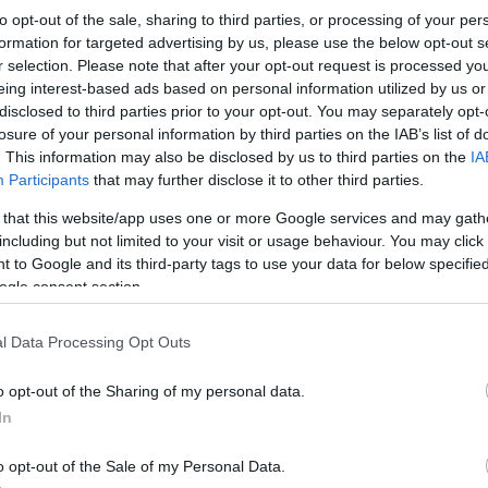
em; niestanięciu; stań; staną; stanąć; stanął; stanąłby;
to opt-out of the sale, sharing to third parties, or processing of your per
aż wszystkie formy
formation for targeted advertising by us, please use the below opt-out s
r selection. Please note that after your opt-out request is processed y
eing interest-based ads based on personal information utilized by us or
disclosed to third parties prior to your opt-out. You may separately opt-
losure of your personal information by third parties on the IAB’s list of
. This information may also be disclosed by us to third parties on the
IA
Participants
that may further disclose it to other third parties.
 that this website/app uses one or more Google services and may gath
including but not limited to your visit or usage behaviour. You may click 
 to Google and its third-party tags to use your data for below specifi
ch
ogle consent section.
apomniane słowa)
l Data Processing Opt Outs
o opt-out of the Sharing of my personal data.
In
gu
o opt-out of the Sale of my Personal Data.