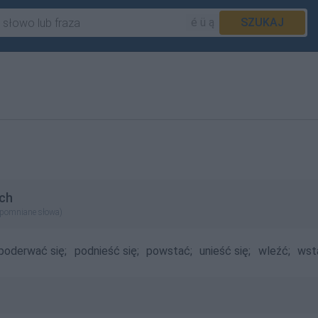
é ü ą
SZUKAJ
ch
apomniane słowa)
poderwać się;
podnieść się;
powstać;
unieść się;
wleźć;
wst