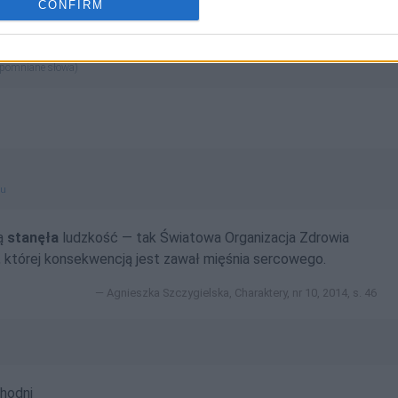
CONFIRM
ch
apomniane słowa)
gu
ką
stanęła
ludzkość — tak Światowa Organizacja Zdrowia
, której konsekwencją jest zawał mięśnia sercowego.
Agnieszka Szczygielska, Charaktery, nr 10, 2014, s. 46
hodni