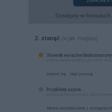
2. stanąć
(w jak. miejscu)
Słownik wyrazów bliskoznaczny
podobne znaczeniowo (lepsze odpowiedniki lub z
pojawić się;
zająć pozycję
Przykłady użycia
autentyczne, starannie wybrane, zobacz też
na blo
Matka siedziała blada, z wyciągniętymi