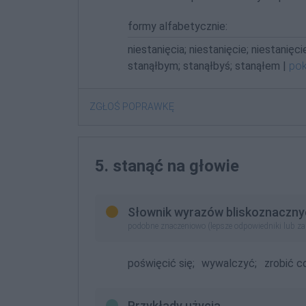
formy alfabetycznie:
niestanięcia; niestanięcie; niestanięci
stanąłbym; stanąłbyś; stanąłem |
pok
ZGŁOŚ POPRAWKĘ
5. stanąć na głowie
Słownik wyrazów bliskoznaczny
podobne znaczeniowo (lepsze odpowiedniki lub z
poświęcić się;
wywalczyć;
zrobić c
Przykłady użycia