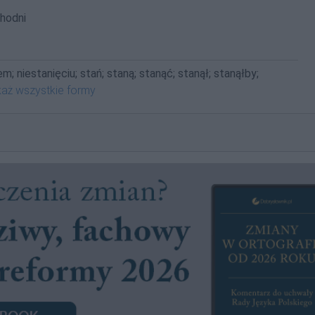
hodni
em; niestanięciu; stań; staną; stanąć; stanął; stanąłby;
aż wszystkie formy