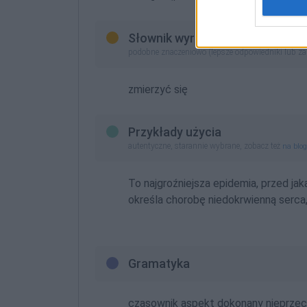
Słownik wyrazów bliskoznaczny
podobne znaczeniowo (lepsze odpowiedniki lub z
zmierzyć się
Przykłady użycia
autentyczne, starannie wybrane, zobacz też
na blo
To najgroźniejsza epidemia, przed ja
określa chorobę niedokrwienną serca
Gramatyka
czasownik aspekt dokonany nieprzec