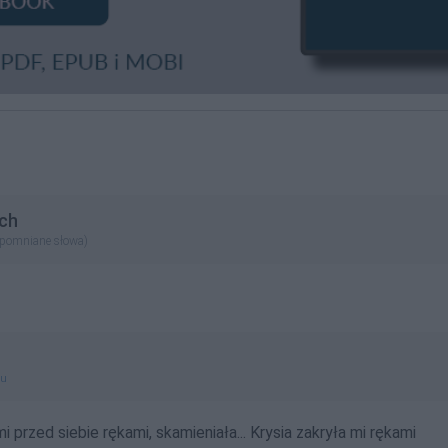
ch
apomniane słowa)
gu
 przed siebie rękami, skamieniała... Krysia zakryła mi rękami