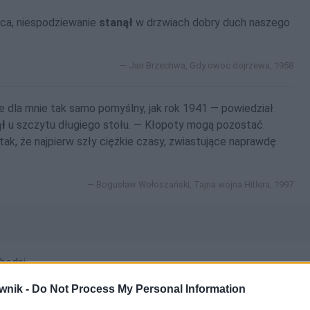
ńca, niespodziewanie
stanął
w drzwiach dobry duch naszego
Jan Brzechwa, Gdy owoc dojrzewa, 1958
e dla mnie tak samo pomyślny, jak rok 1941 — powiedział
ł
u szczytu długiego stołu. — Kłopoty mogą pozostać.
tak, że najpierw szły ciężkie czasy, zwiastujące naprawdę
Bogusław Wołoszański, Tajna wojna Hitlera, 1997
hodni
wnik -
Do Not Process My Personal Information