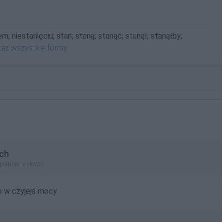
em; niestanięciu; stań; staną; stanąć; stanął; stanąłby;
aż wszystkie formy
ch
apomniane słowa)
o w czyjejś mocy