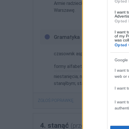
Opted 
Armie radzieckie
stanęły
nad Wisłą, a
Warszawę.
I want 
Advertis
Opted 
I want t
of my P
Gramatyka
was col
Opted 
czasownik aspekt dokonany nieprzec
Google 
formy alfabetycznie:
I want t
niestanięcia; niestanięcie; niestanięci
web or d
stanąłbym; stanąłbyś; stanąłem |
pok
I want t
ZGŁOŚ POPRAWKĘ
I want t
authenti
4. stanąć
(przed wyborem)