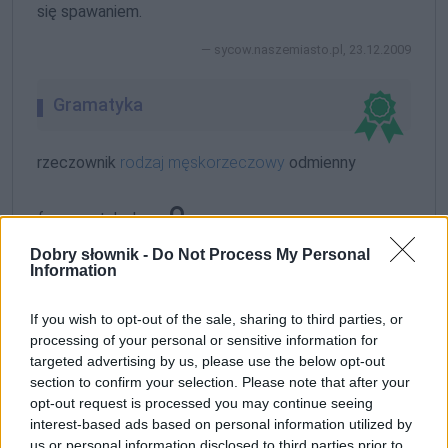
się spawaniem.
sycow.naszemiasto.pl, 23.12.2009
Gramatyka
rzeczownik
rodzaj męskorzeczowy
odmienny
formy w tabelce:
Dobry słownik -
Do Not Process My Personal
Information
formy alfabetycznie:
sizal; sizalach; sizalami; sizale; sizalem; sizali; sizalom;
If you wish to opt-out of the sale, sharing to third parties, or
sizalowi; sizalu
processing of your personal or sensitive information for
targeted advertising by us, please use the below opt-out
section to confirm your selection. Please note that after your
ZGŁOŚ POPRAWKĘ
opt-out request is processed you may continue seeing
interest-based ads based on personal information utilized by
us or personal information disclosed to third parties prior to