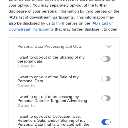
your opt-out. You may separately opt-out of the further
disclosure of your personal information by third parties on the
IAB’s list of downstream participants. This information may
also be disclosed by us to third parties on the
IAB’s List of
Downstream Participants
that may further disclose it to other
third parties.
Please note that this website/app uses one or more Google
Personal Data Processing Opt Outs
services and may gather and store information including but
not limited to your visit or usage behaviour. You may click to
I want to opt-out of the Sharing of my
personal data.
grant or deny consent to Google and its third-party tags to
Opted In
Pozostały wątpliwości? Brakuje czegoś w haśle?
use your data for below specified purposes in below Google
consent section.
Zobacz, co zyskują abonenci Dobrego słownika.
I want to opt-out of the Sale of my
Personal Data.
Opted In
SPRAWDŹ
I want to opt-out of processing my
Personal Data for Targeted Advertising.
Opted In
Często sprawdzane
I want to opt-out of Collection, Use,
Retention, Sale, and/or Sharing of my
Personal Data that Is Unrelated with the
O kłopotach z pisownią (
boy(s)band
,
boy(s) band
,
boy(s)-