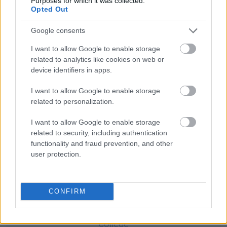
Purposes for which it was collected.
band
) i literką
s
Opted Out
O zapisie !
śpiczasty
Google consents
O zapisie nazwy najwyższego szczytu Wietnamu
I want to allow Google to enable storage
related to analytics like cookies on web or
Ciekawostki
device identifiers in apps.
przytomny
— Jak
przytomny
z zaimkami chadzał, czyli o
I want to allow Google to enable storage
pochodzeniu, znaczeniu i rozwoju
related to personalization.
h
— Ile jest w języku polskim wyrazów z samym „h”?
I want to allow Google to enable storage
ł
— Niezwykła historia polskiego ł
related to security, including authentication
functionality and fraud prevention, and other
user protection.
Mogą Cię zainteresować również hasła
baner
CONFIRM
college