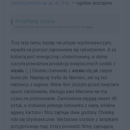
zakończonych na
-al
,
-el
,
-il
itp.
— ogólnie dostępna
Przykłady użycia
autentyczne, starannie wybrane, zobacz też
na blogu
Trzy lata temu, będąc na urlopie wychowawczym,
wpadła na pomysł zajmowania się rękodziełem. A że
kobietą jest energiczną i utalentowaną, w domu
ruszyła prawdziwa produkcja świątecznych ozdób z
sizalu
. (...) Choinki i bałwanki z
sizalu
idą jak ciepłe
bułeczki. Najwięcej trafia do Niemiec, ale są też
nabywcy z regionu. Wiele firm złożyło przed świętami
spore zamówienia, dlatego pani Marzena nie ma
czasu na próżnowanie. Zamówienia sięgają nawet 40
sztuk, a zrobienie jednego bałwanka z siana, włókna
agawy, kartonu i filcu zajmuje dwie godziny. Choinkę
robi się błyskawicznie. Metalowe stelaże z lampkami
przygotowuje mąż, który prowadzi firmę zajmującą