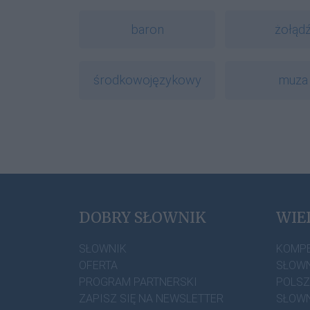
baron
żołąd
środkowojęzykowy
muza
DOBRY SŁOWNIK
WIE
SŁOWNIK
KOMP
OFERTA
SŁOWN
PROGRAM PARTNERSKI
POLS
ZAPISZ SIĘ NA NEWSLETTER
SŁOWN