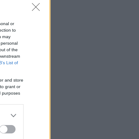
sonal or
ection to
ou may
 personal
out of the
 downstream
B’s List of
er and store
to grant or
ed purposes