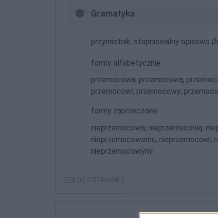
Gramatyka
przymiotnik; stopniowalny opisowo
(b
formy alfabetycznie:
przemocowa; przemocową; przemoc
przemocowi; przemocowy; przemoc
formy zaprzeczone:
nieprzemocowa; nieprzemocową; ni
nieprzemocowemu; nieprzemocowi; 
nieprzemocowymi
ZGŁOŚ POPRAWKĘ