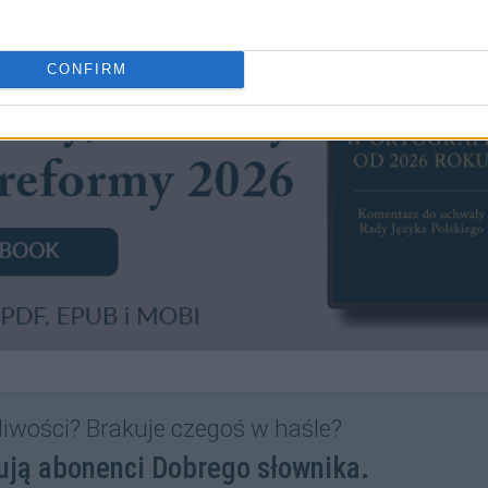
CONFIRM
liwości? Brakuje czegoś w haśle?
ują abonenci Dobrego słownika.