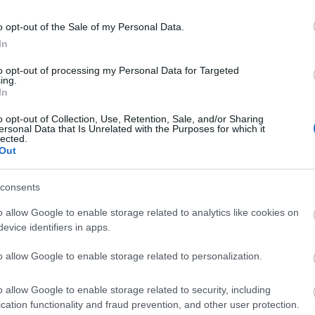
Znak, nr 790 (marzec 2021), s. 100
o opt-out of the Sale of my Personal Data.
In
to opt-out of processing my Personal Data for Targeted
ing.
In
pniowalny
o opt-out of Collection, Use, Retention, Sale, and/or Sharing
ersonal Data that Is Unrelated with the Purposes for which it
lected.
Out
consents
o allow Google to enable storage related to analytics like cookies on
evice identifiers in apps.
o allow Google to enable storage related to personalization.
o allow Google to enable storage related to security, including
cation functionality and fraud prevention, and other user protection.