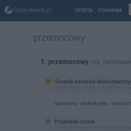
OFERTA
PORADNIA
przemocowy
1. przemocowy
(np. zachowan
Słownik wyrazów bliskoznaczny
podobne znaczeniowo (lepsze odpowiedniki lub z
agresywny;
dysfunkcyjny;
nieetyczn
Przykłady użycia
autentyczne, starannie wybrane, zobacz też
na blo