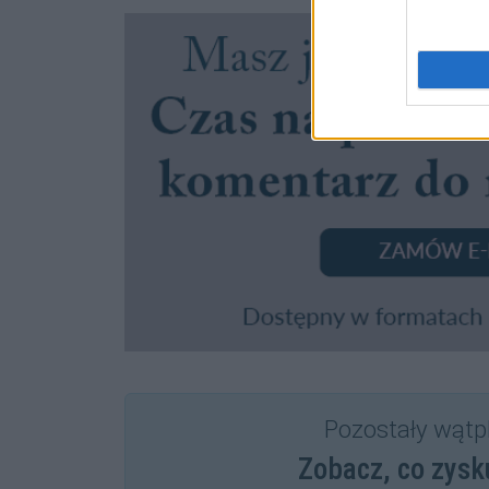
Pozostały wątp
Zobacz, co zysk