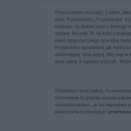
Przeczytałam wczoraj (...) tekst Jak
spać. Pomyślałam: „To patologia". A
swojego. Ja, dziewczyna z dobrego d
rodzinę. Rocznik 78. Ilu ludzi z moje
miało despotycznego ojca albo mat
Przyjaciółka opowiadała, jak matka bi
niedostępną. Inna, pijącą. Mój mąż w
leżał pijany. A sąsiedzi patrzyli... My
Chciałabym innej reakcji. Powiedzenie
zrozumienia to jedynie słuszna odpow
doświadczeniach. Ja też napisałam o
obiektywnie krzywdzące i
przemoc