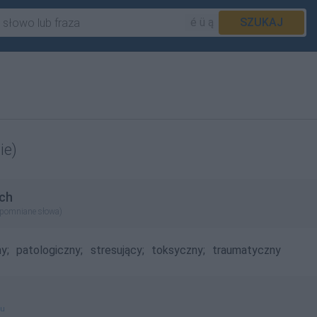
é ü ą
SZUKAJ
ie)
ch
apomniane słowa)
y;
patologiczny;
stresujący;
toksyczny;
traumatyczny
gu