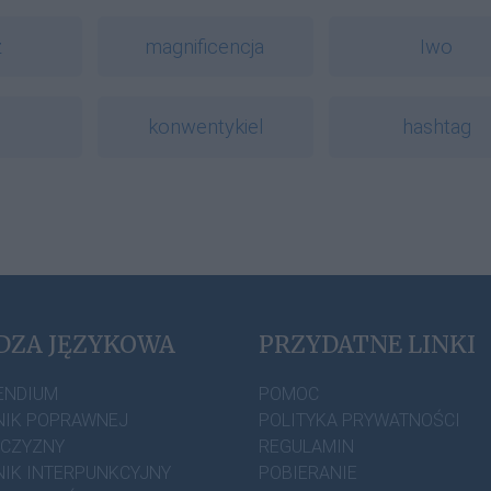
ź
magnificencja
Iwo
konwentykiel
hashtag
DZA JĘZYKOWA
PRZYDATNE LINKI
ENDIUM
POMOC
IK POPRAWNEJ
POLITYKA PRYWATNOŚCI
ZCZYZNY
REGULAMIN
IK INTERPUNKCYJNY
POBIERANIE