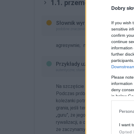
1.1. przemocowo
Dobry sło
Słownik wyrazów bliskoznaczny
If you wish 
sensitive in
podobne znaczeniowo (lepsze odpowiedniki lub z
confirm you
continue se
agresywnie;
nieetycznie;
patologicz
information 
further disc
participants
Przykłady użycia
Downstream 
autentyczne, starannie wybrane, zobacz też
na blo
Please note
information 
Na szczęście z moich doświadczeń wy
deny consent
Podczas prób do jednego z dyplomów 
in below Go
koleżanki potraktowanej
przemoco
grania, jeśli ten nie zmieni swojej p
Persona
„guru”, że jego zachowanie jest nie w
rywalizacji, a coraz więcej wzajemne
I want t
że zaczynamy inaczej się do siebie o
Opted 