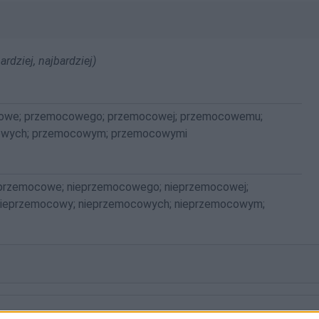
ardziej, najbardziej)
owe; przemocowego; przemocowej; przemocowemu;
owych; przemocowym; przemocowymi
eprzemocowe; nieprzemocowego; nieprzemocowej;
nieprzemocowy; nieprzemocowych; nieprzemocowym;