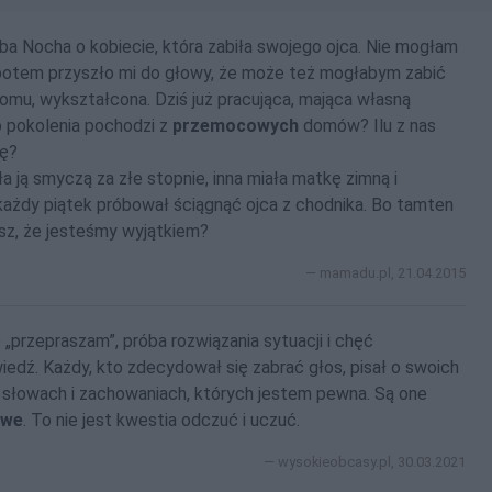
uba Nocha o kobiecie, która zabiła swojego ojca. Nie mogłam
 potem przyszło mi do głowy, że może też mogłabym zabić
omu, wykształcona. Dziś już pracująca, mająca własną
go pokolenia pochodzi z
przemocowych
domów? Ilu z nas
kę?
ła ją smyczą za złe stopnie, inna miała matkę zimną i
 każdy piątek próbował ściągnąć ojca z chodnika. Bo tamten
ślisz, że jesteśmy wyjątkiem?
mamadu.pl, 21.04.2015
 „przepraszam”, próba rozwiązania sytuacji i chęć
iedź. Każdy, kto zdecydował się zabrać głos, pisał o swoich
 słowach i zachowaniach, których jestem pewna. Są one
owe
. To nie jest kwestia odczuć i uczuć.
wysokieobcasy.pl, 30.03.2021