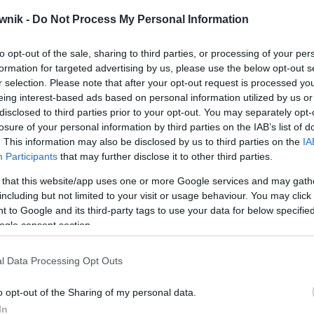
wnik -
Do Not Process My Personal Information
ch
to opt-out of the sale, sharing to third parties, or processing of your per
formation for targeted advertising by us, please use the below opt-out s
apomniane słowa)
r selection. Please note that after your opt-out request is processed y
eing interest-based ads based on personal information utilized by us or
nie;
stresująco;
toksycznie;
traumatycznie
disclosed to third parties prior to your opt-out. You may separately opt-
losure of your personal information by third parties on the IAB’s list of
. This information may also be disclosed by us to third parties on the
IA
Participants
that may further disclose it to other third parties.
gu
 that this website/app uses one or more Google services and may gath
including but not limited to your visit or usage behaviour. You may click 
nika, że świadomość młodych ludzi bardzo się zmieniła.
 to Google and its third-party tags to use your data for below specifi
w szkole teatralnej wszyscy studenci stanęli w obronie
ogle consent section.
wo
przez reżysera. Postawili się całym rokiem i odmówili
ostawy. Wreszcie studenci nie boją się powiedzieć takiemu
l Data Processing Opt Outs
 porządku. Jest też coraz mniej źle pojętej, toksycznej
go wsparcia i empatii — zmiany społeczne mają wpływ na to,
o opt-out of the Sharing of my personal data.
dnosić.
In