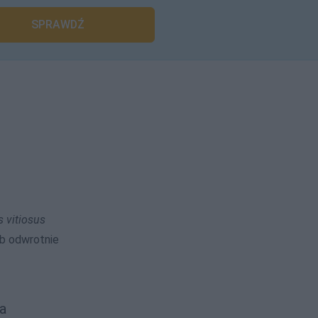
SPRAWDŹ
s vitiosus
ub odwrotnie
a