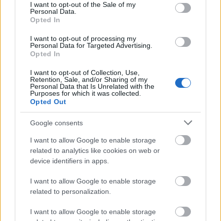
consent section.
I want to opt-out of the Sale of my
Dzisiaj wymawiamy tak
Personal Data.
Opted In
Ciekawostki
I want to opt-out of processing my
Personal Data for Targeted Advertising.
Opted In
cholera
— Pochodzenie wyrazu
cholera
dżdżu
— Skąd to
dżdżu
?
I want to opt-out of Collection, Use,
Retention, Sale, and/or Sharing of my
los
— Niepoważna zagadka
Personal Data that Is Unrelated with the
Purposes for which it was collected.
Opted Out
Mogą Cię zainteresować również hasła
Google consents
I want to allow Google to enable storage
derby
related to analytics like cookies on web or
device identifiers in apps.
I want to allow Google to enable storage
KMB
related to personalization.
I want to allow Google to enable storage
zgłoskotwórczy