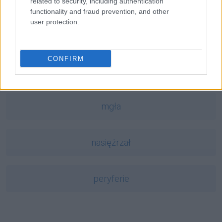
related to security, including authentication
functionality and fraud prevention, and other
user protection.
bóbr
CONFIRM
crowdfunding
mgła
nasięźrzał
peryferie