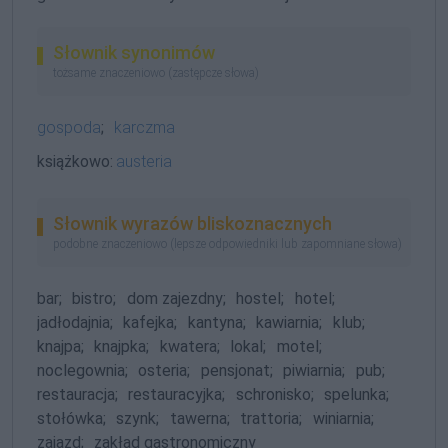
Słownik synonimów
tożsame znaczeniowo (zastępcze słowa)
gospoda
;
karczma
książkowo:
austeria
Słownik wyrazów bliskoznacznych
podobne znaczeniowo (lepsze odpowiedniki lub zapomniane słowa)
bar;
bistro;
dom zajezdny;
hostel;
hotel;
jadłodajnia;
kafejka;
kantyna;
kawiarnia;
klub;
knajpa;
knajpka;
kwatera;
lokal;
motel;
noclegownia;
osteria;
pensjonat;
piwiarnia;
pub;
restauracja;
restauracyjka;
schronisko;
spelunka;
stołówka;
szynk;
tawerna;
trattoria;
winiarnia;
zajazd;
zakład gastronomiczny