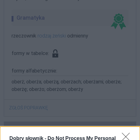
Gramatyka
rzeczownik
rodzaj żeński
odmienny
formy w tabelce:
formy alfabetycznie:
oberż; oberża; oberżą; oberżach; oberżami; oberże;
oberżę; oberżo; oberżom; oberży
ZGŁOŚ POPRAWKĘ
Dobry słownik -
Do Not Process My Personal