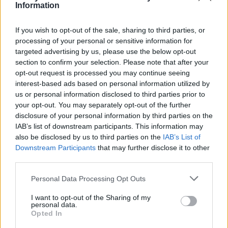
Information
If you wish to opt-out of the sale, sharing to third parties, or
processing of your personal or sensitive information for
targeted advertising by us, please use the below opt-out
section to confirm your selection. Please note that after your
opt-out request is processed you may continue seeing
interest-based ads based on personal information utilized by
us or personal information disclosed to third parties prior to
Pozostały wątpliwości? Brakuje czegoś w haśle?
your opt-out. You may separately opt-out of the further
Zobacz, co zyskują abonenci Dobrego słownika.
disclosure of your personal information by third parties on the
IAB’s list of downstream participants. This information may
SPRAWDŹ
also be disclosed by us to third parties on the
IAB’s List of
Downstream Participants
that may further disclose it to other
third parties.
Please note that this website/app uses one or more Google
Często sprawdzane
Personal Data Processing Opt Outs
services and may gather and store information including but
not limited to your visit or usage behaviour. You may click to
I want to opt-out of the Sharing of my
Kiedy
tego Iwo
, kiedy
tego Iwa
, kiedy
tego Iwona
, czyli
personal data.
grant or deny consent to Google and its third-party tags to
jeszcze o odmianie imienia
Iwo
Opted In
use your data for below specified purposes in below Google
Dziś 4 czerwca. Dzięki temu dn...