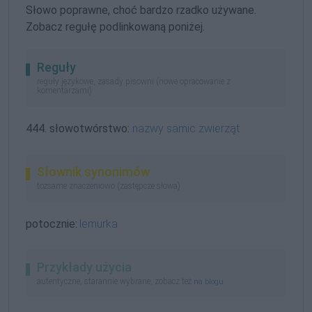
Słowo poprawne, choć bardzo rzadko używane.
Zobacz regułę podlinkowaną poniżej.
Reguły
reguły językowe, zasady pisowni (nowe opracowanie z
komentarzami)
444. słowotwórstwo:
nazwy samic zwierząt
Słownik synonimów
tożsame znaczeniowo (zastępcze słowa)
potocznie:
lemurka
Przykłady użycia
autentyczne, starannie wybrane, zobacz też
na blogu