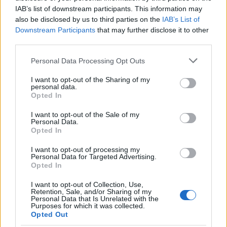
IAB’s list of downstream participants. This information may
also be disclosed by us to third parties on the
IAB’s List of
Downstream Participants
that may further disclose it to other
third parties.
Please note that this website/app uses one or more Google
Personal Data Processing Opt Outs
services and may gather and store information including but
not limited to your visit or usage behaviour. You may click to
I want to opt-out of the Sharing of my
personal data.
grant or deny consent to Google and its third-party tags to
Opted In
use your data for below specified purposes in below Google
Pozostały wątpliwości? Brakuje czegoś w haśle?
consent section.
I want to opt-out of the Sale of my
Zobacz, co zyskują abonenci Dobrego słownika.
Personal Data.
Opted In
SPRAWDŹ
I want to opt-out of processing my
Personal Data for Targeted Advertising.
Opted In
Często sprawdzane
I want to opt-out of Collection, Use,
Retention, Sale, and/or Sharing of my
Personal Data that Is Unrelated with the
Językowe kłopoty z Flintstonami
Purposes for which it was collected.
Opted Out
Czy lepszy
molekularny
, czy termin rodzimy?