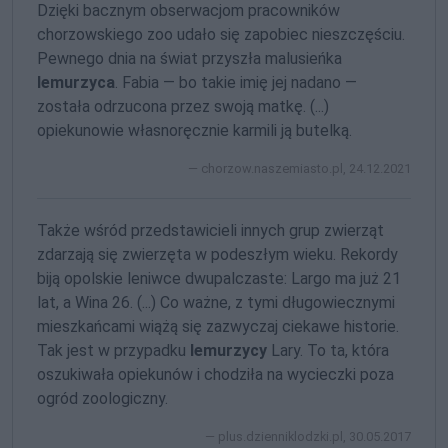
Dzięki bacznym obserwacjom pracowników
chorzowskiego zoo udało się zapobiec nieszczęściu.
Pewnego dnia na świat przyszła malusieńka
lemurzyca
. Fabia — bo takie imię jej nadano —
została odrzucona przez swoją matkę. (...)
opiekunowie własnoręcznie karmili ją butelką.
chorzow.naszemiasto.pl, 24.12.2021
Także wśród przedstawicieli innych grup zwierząt
zdarzają się zwierzęta w podeszłym wieku. Rekordy
biją opolskie leniwce dwupalczaste: Largo ma już 21
lat, a Wina 26. (...) Co ważne, z tymi długowiecznymi
mieszkańcami wiążą się za­zwyczaj ciekawe historie.
Tak jest w przypadku
lemurzycy
Lary. To ta, która
oszukiwała opiekunów i chodziła na wycieczki poza
ogród zoologiczny.
plus.dzienniklodzki.pl, 30.05.2017