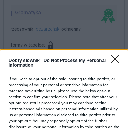
Gramatyka
rzeczownik
rodzaj żeński
odmienny
formy w tabelce:
Dobry słownik -
Do Not Process My Personal
formy alfabetycznie:
Information
lemurzyc; lemurzyca; lemurzycą; lemurzycach;
lemurzycami; lemurzyce; lemurzycę; lemurzyco;
If you wish to opt-out of the sale, sharing to third parties, or
lemurzycom; lemurzycy
processing of your personal or sensitive information for
targeted advertising by us, please use the below opt-out
section to confirm your selection. Please note that after your
ZGŁOŚ POPRAWKĘ
opt-out request is processed you may continue seeing
interest-based ads based on personal information utilized by
us or personal information disclosed to third parties prior to
your opt-out. You may separately opt-out of the further
disclosure of your personal information by third parties on the