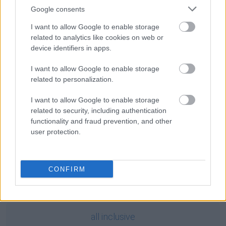
Pseudouczone
reflektować
Google consents
I want to allow Google to enable storage
Ciekawostki
related to analytics like cookies on web or
device identifiers in apps.
koktajl Mołotowa
— Pochodzenie nazwy
koktajl Mołotowa
nowotwór
—
Nowotwory
w językoznawstwie
I want to allow Google to enable storage
pierś
— Erotyki erudytów
related to personalization.
I want to allow Google to enable storage
related to security, including authentication
Mogą Cię zainteresować również hasła
functionality and fraud prevention, and other
user protection.
wymowa
CONFIRM
doula
all inclusive