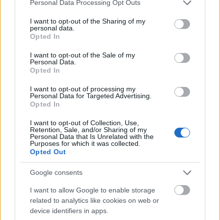
Please note that this website/app uses one or more Google
Personal Data Processing Opt Outs
services and may gather and store information including but
not limited to your visit or usage behaviour. You may click to
I want to opt-out of the Sharing of my
cyrylica
personal data.
grant or deny consent to Google and its third-party tags to
Opted In
use your data for below specified purposes in below Google
consent section.
I want to opt-out of the Sale of my
spa
Personal Data.
Opted In
I want to opt-out of processing my
Personal Data for Targeted Advertising.
fetysz
Opted In
I want to opt-out of Collection, Use,
Retention, Sale, and/or Sharing of my
arpeggio
Personal Data that Is Unrelated with the
Purposes for which it was collected.
Opted Out
śm-
Google consents
I want to allow Google to enable storage
related to analytics like cookies on web or
uniwerbizm
device identifiers in apps.