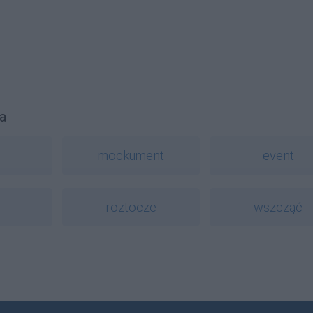
a
mockument
event
roztocze
wszcząć