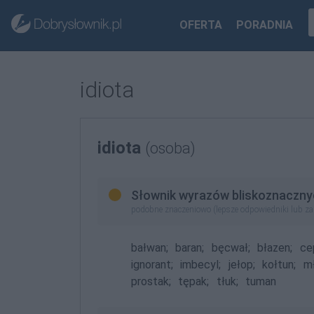
OFERTA
PORADNIA
idiota
idiota
(osoba)
Słownik wyrazów bliskoznaczny
podobne znaczeniowo (lepsze odpowiedniki lub z
bałwan;
baran;
bęcwał;
błazen;
ce
ignorant;
imbecyl;
jełop;
kołtun;
mł
prostak;
tępak;
tłuk;
tuman