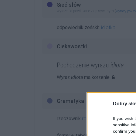
Sieć słów
wyrażenia powiązane z opisywanym (
wyrazy pokr
odpowiednik żeński:
idiotka
Ciekawostki
Pochodzenie wyrazu
idiota
Wyraz
idiota
ma korzenie
Gramatyka
Dobry sło
rzeczownik
rodzaj męskoosobowy
o
If you wish 
sensitive in
confirm you
formy w tabelce: