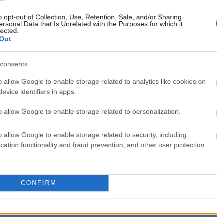
o opt-out of Collection, Use, Retention, Sale, and/or Sharing
ersonal Data that Is Unrelated with the Purposes for which it
lected.
Out
liwości? Brakuje czegoś w haśle?
consents
ują abonenci Dobrego słownika.
o allow Google to enable storage related to analytics like cookies on
evice identifiers in apps.
SPRAWDŹ
o allow Google to enable storage related to personalization.
o allow Google to enable storage related to security, including
cation functionality and fraud prevention, and other user protection.
CONFIRM