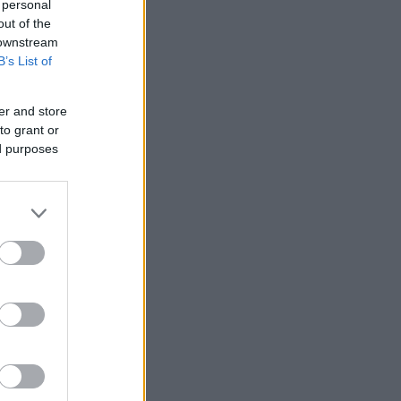
 personal
out of the
 downstream
B’s List of
er and store
to grant or
ed purposes