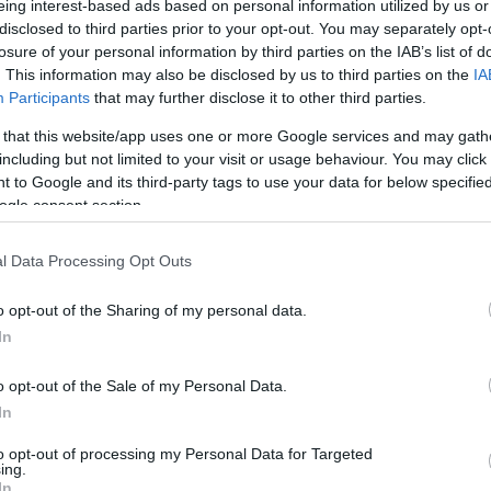
eing interest-based ads based on personal information utilized by us or
disclosed to third parties prior to your opt-out. You may separately opt-
losure of your personal information by third parties on the IAB’s list of
. This information may also be disclosed by us to third parties on the
IA
idiotami; idiotę; idioto; idiotom; idiotów; idioty
Participants
that may further disclose it to other third parties.
 that this website/app uses one or more Google services and may gath
including but not limited to your visit or usage behaviour. You may click 
 to Google and its third-party tags to use your data for below specifi
ogle consent section.
l Data Processing Opt Outs
o opt-out of the Sharing of my personal data.
In
o opt-out of the Sale of my Personal Data.
In
to opt-out of processing my Personal Data for Targeted
ing.
In