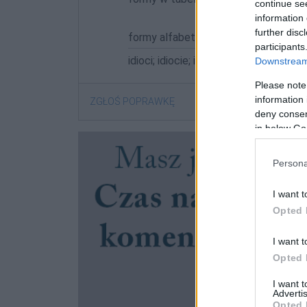
continue se
information 
further disc
formy alfabetycznie:
participants
idioci; idiocie; idiota; idiotą; idiotach; 
Downstream 
Please note
information 
ZGŁOŚ POPRAWKĘ
deny consent
in below Go
Persona
I want t
Opted 
I want t
Opted 
I want 
Advertis
Opted 