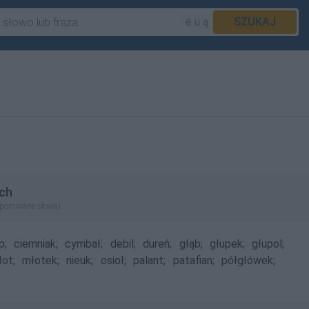
é ü ą
SZUKAJ
ch
apomniane słowa)
p;
ciemniak;
cymbał;
debil;
dureń;
głąb;
głupek;
głupol;
ot;
młotek;
nieuk;
osioł;
palant;
patafian;
półgłówek;