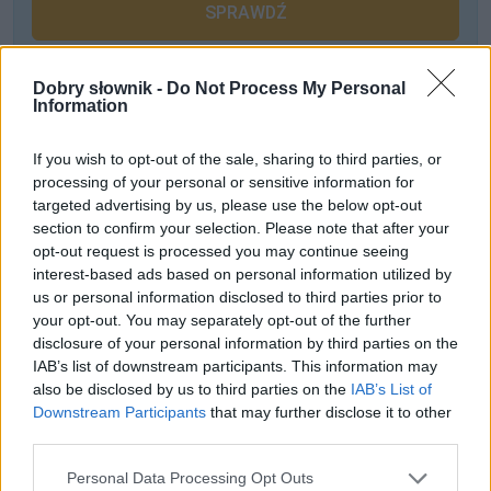
SPRAWDŹ
Dobry słownik -
Do Not Process My Personal
Często sprawdzane
Information
Jaki zaimek, przymiotnik i czasownik
If you wish to opt-out of the sale, sharing to third parties, or
Stare słowniki straszą młodą korektę
processing of your personal or sensitive information for
targeted advertising by us, please use the below opt-out
Odmiana:
pasm
czy
pasem
section to confirm your selection. Please note that after your
opt-out request is processed you may continue seeing
Ciekawostki
interest-based ads based on personal information utilized by
us or personal information disclosed to third parties prior to
w oddali
— O dawnym
oddal
your opt-out. You may separately opt-out of the further
disclosure of your personal information by third parties on the
przyjemny
— Czy prorok może być
przyjemny
?
IAB’s list of downstream participants. This information may
cienki Bolek
— Uuu, cienki Bolek...
also be disclosed by us to third parties on the
IAB’s List of
Downstream Participants
that may further disclose it to other
third parties.
Mogą Cię zainteresować również hasła
Please note that this website/app uses one or more Google
Personal Data Processing Opt Outs