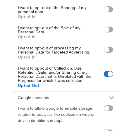
services and may gather and store information including but
wałczyć
not limited to your visit or usage behaviour. You may click to
I want to opt-out of the Sharing of my
personal data.
grant or deny consent to Google and its third-party tags to
Opted In
use your data for below specified purposes in below Google
consent section.
lamus
I want to opt-out of the Sale of my
Personal Data.
Opted In
I want to opt-out of processing my
sudoku
Personal Data for Targeted Advertising.
Opted In
I want to opt-out of Collection, Use,
koala
Retention, Sale, and/or Sharing of my
Personal Data that Is Unrelated with the
Purposes for which it was collected.
Opted Out
dydelf
Google consents
I want to allow Google to enable storage
elf
related to analytics like cookies on web or
device identifiers in apps.