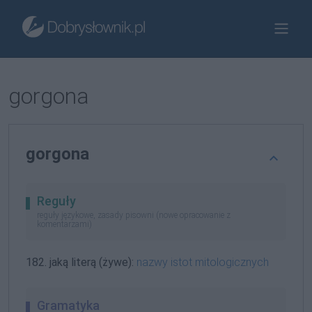
gorgona
gorgona
Reguły
reguły językowe, zasady pisowni (nowe opracowanie z
komentarzami)
182. jaką literą (żywe):
nazwy istot mitologicznych
Gramatyka