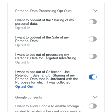
ścichapęk
— Pochodzenie słowa
ścichapęk
third parties.
Please note that this website/app uses one or more Google
Personal Data Processing Opt Outs
services and may gather and store information including but
Mogą Cię zainteresować również hasła
not limited to your visit or usage behaviour. You may click to
I want to opt-out of the Sharing of my
personal data.
grant or deny consent to Google and its third-party tags to
Opted In
use your data for below specified purposes in below Google
baron
consent section.
I want to opt-out of the Sale of my
Personal Data.
Opted In
kochać
I want to opt-out of processing my
Personal Data for Targeted Advertising.
Opted In
dopełniacz
I want to opt-out of Collection, Use,
Retention, Sale, and/or Sharing of my
Personal Data that Is Unrelated with the
Purposes for which it was collected.
Opted Out
zadek
Google consents
bingo
I want to allow Google to enable storage
related to analytics like cookies on web or