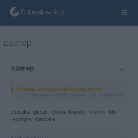
czerep
czerep
Słownik wyrazów bliskoznacznych
podobne znaczeniowo (lepsze odpowiedniki lub zapomniane słowa)
czaszka;
globus;
głowa;
kiepeła;
latarnia;
łeb;
łepetyna;
makówka