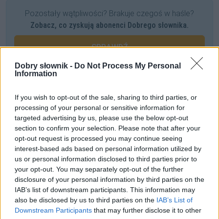
Pozostały wątpliwości? Brakuje czegoś w haśle?
Zobacz, co zyskują abonenci Dobrego słownika.
SPRAWDŹ
Dobry słownik -
Do Not Process My Personal
Information
Często sprawdzane
If you wish to opt-out of the sale, sharing to third parties, or
processing of your personal or sensitive information for
Buty od Prady, czyli
od
z nazwą firmy, projektanta itp.
targeted advertising by us, please use the below opt-out
Warianty:
dysortografik
czy
dysortograf
?
section to confirm your selection. Please note that after your
Kiedy
tego Gwidona
, kiedy
tego Gwida
, kiedy
tego Gwido
,
opt-out request is processed you may continue seeing
czyli jeszcze o odmianie imienia
Gwido
interest-based ads based on personal information utilized by
us or personal information disclosed to third parties prior to
your opt-out. You may separately opt-out of the further
Ciekawostki
disclosure of your personal information by third parties on the
IAB’s list of downstream participants. This information may
veni, vidi, vici
— Pochodzenie zwrotu
veni, vidi, vici
also be disclosed by us to third parties on the
IAB’s List of
shot
— Byczy strzał. O nazwach shotów
Downstream Participants
that may further disclose it to other