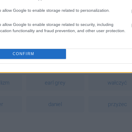
o allow Google to enable storage related to personalization.
o allow Google to enable storage related to security, including
ektórzy ich udają?
cation functionality and fraud prevention, and other user protection.
bowiec czy czasownik szybować?
fowa praca
CONFIRM
a
lizm
earl grey
wałczyć
er
daniel
przyżec