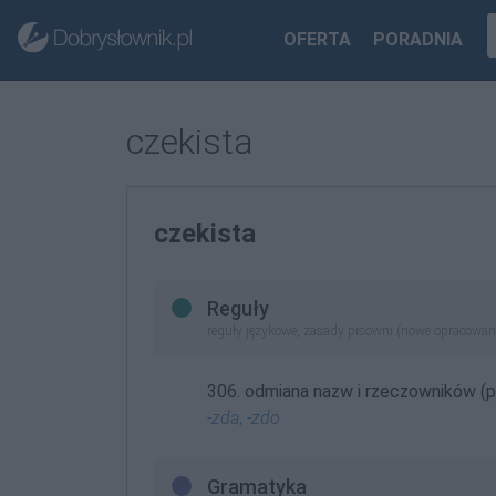
OFERTA
PORADNIA
czekista
czekista
Reguły
reguły językowe, zasady pisowni (nowe opracowan
306. odmiana nazw i rzeczowników (p
-zda
,
-zdo
Gramatyka