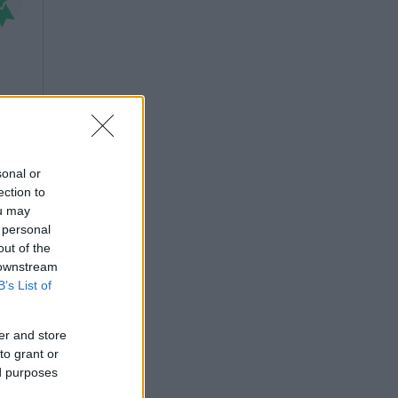
sonal or
ection to
ou may
 personal
out of the
 downstream
B’s List of
er and store
to grant or
ed purposes