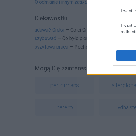
O odmianie i innym
zadku
I want t
Ciekawostki
I want t
udawać Greka
— Co ci Grecy w sobie mają, że ni
authenti
szybować
— Co było pierwsze: rzeczownik szy
syzyfowa praca
— Pochodzenie wyrażenia
syzy
Mogą Cię zainteresować również hasł
performans
altergloba
hetero
wihajst