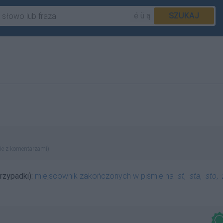
é ü ą
SZUKAJ
ie z komentarzami)
rzypadki):
miejscownik zakończonych w piśmie na
-st
,
-sta
,
-sto
,