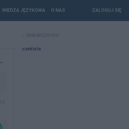
WIEDZA JĘZYKOWA
O NAS
ZALOGUJ SIĘ
ZWIŃ WSZYSTKO
czekista
-zd
,