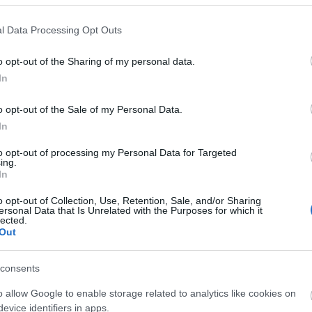
l Data Processing Opt Outs
o opt-out of the Sharing of my personal data.
In
o opt-out of the Sale of my Personal Data.
liwości? Brakuje czegoś w haśle?
In
ują abonenci Dobrego słownika.
to opt-out of processing my Personal Data for Targeted
ing.
In
SPRAWDŹ
o opt-out of Collection, Use, Retention, Sale, and/or Sharing
ersonal Data that Is Unrelated with the Purposes for which it
lected.
Out
consents
o allow Google to enable storage related to analytics like cookies on
evice identifiers in apps.