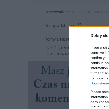
rzeczownik
rodzaj męskoosobowy
o
formy w tabelce:
Dobry sło
formy alfabetycznie:
If you wish 
czekiści; czekiście; czekista; czekist
sensitive in
czekistów; czekisty
confirm you
continue se
information 
further disc
participants
Downstream 
Please note
information 
deny consent
in below Go