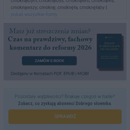
cmoknąłbym; cmoknąłbyś; cmoknąłem; cmoknąłeś;
cmoknąwszy; cmoknę; cmoknęła; cmoknęłaby |
pokaż wszystkie formy
Pozostały wątpliwości? Brakuje czegoś w haśle?
Zobacz, co zyskują abonenci Dobrego słownika.
SPRAWDŹ