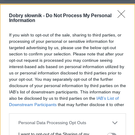
Często sprawdzane
Dobry słownik -
Do Not Process My Personal
Information
Na Litwie
czy
w Litwie
?
Na Litwę
czy
do Litwy
?
Ekstremalne skojarzenie
If you wish to opt-out of the sale, sharing to third parties, or
Odmiana:
kufli
czy
kuflów
?
processing of your personal or sensitive information for
targeted advertising by us, please use the below opt-out
section to confirm your selection. Please note that after your
Ciekawostki
opt-out request is processed you may continue seeing
interest-based ads based on personal information utilized by
Sandomierz
— Pochodzenie nazwy
Sandomierz
us or personal information disclosed to third parties prior to
ufny
— Pokrewieństwo
ufny
i
pewny
your opt-out. You may separately opt-out of the further
RWPG
— Statutowy cel
disclosure of your personal information by third parties on the
IAB’s list of downstream participants. This information may
also be disclosed by us to third parties on the
IAB’s List of
Downstream Participants
that may further disclose it to other
Mogą Cię zainteresować również hasła
third parties.
Please note that this website/app uses one or more Google
Personal Data Processing Opt Outs
boysband
services and may gather and store information including but
not limited to your visit or usage behaviour. You may click to
I want to opt-out of the Sharing of my