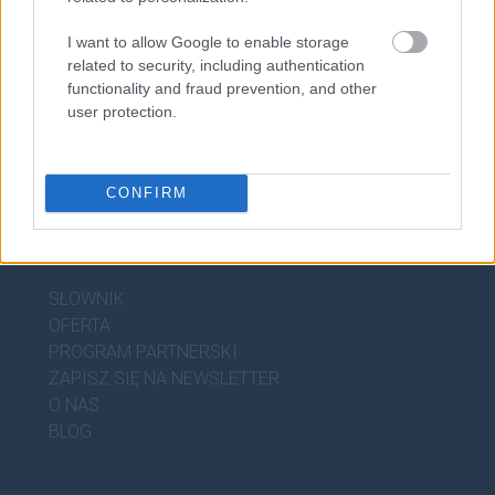
gerundivum
I want to allow Google to enable storage
related to security, including authentication
functionality and fraud prevention, and other
user protection.
CONFIRM
DOBRY SŁOWNIK
SŁOWNIK
OFERTA
PROGRAM PARTNERSKI
ZAPISZ SIĘ NA NEWSLETTER
O NAS
BLOG