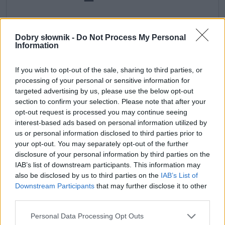
formy alfabetycznie:
Dobry słownik -
Do Not Process My Personal
ciasteczek; ciasteczka; ciasteczkach; ciasteczkami;
Information
ciasteczkiem; ciasteczko; ciasteczkom; ciasteczku
If you wish to opt-out of the sale, sharing to third parties, or
processing of your personal or sensitive information for
ZGŁOŚ POPRAWKĘ
targeted advertising by us, please use the below opt-out
section to confirm your selection. Please note that after your
opt-out request is processed you may continue seeing
interest-based ads based on personal information utilized by
3. ciasteczko
(np. w paczce)
us or personal information disclosed to third parties prior to
your opt-out. You may separately opt-out of the further
disclosure of your personal information by third parties on the
Słownik wyrazów bliskoznacznych
IAB’s list of downstream participants. This information may
podobne znaczeniowo (lepsze odpowiedniki lub zapomniane słowa)
also be disclosed by us to third parties on the
IAB’s List of
Downstream Participants
that may further disclose it to other
third parties.
cantucci;
herbatnik;
krakers
Please note that this website/app uses one or more Google
Personal Data Processing Opt Outs
services and may gather and store information including but