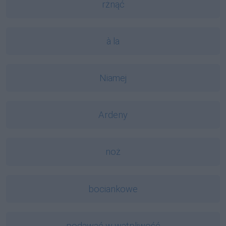
rżnąć
à la
Niamej
Ardeny
noż
bociankowe
podawać w wątpliwość