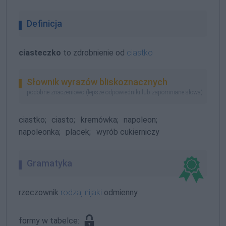
Definicja
ciasteczko
to zdrobnienie od
ciastko
Słownik wyrazów bliskoznacznych
podobne znaczeniowo (lepsze odpowiedniki lub zapomniane słowa)
ciastko;
ciasto;
kremówka;
napoleon;
napoleonka;
placek;
wyrób cukierniczy
Gramatyka
rzeczownik
rodzaj nijaki
odmienny
formy w tabelce: