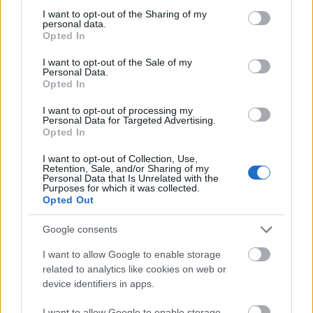
Gramatyka
not limited to your visit or usage behaviour. You may click to
I want to opt-out of the Sharing of my
personal data.
grant or deny consent to Google and its third-party tags to
Opted In
use your data for below specified purposes in below Google
rzeczownik
rodzaj nijaki
odmienny
consent section.
I want to opt-out of the Sale of my
Personal Data.
Opted In
formy w tabelce:
I want to opt-out of processing my
Personal Data for Targeted Advertising.
formy alfabetycznie:
Opted In
ciasteczek; ciasteczka; ciasteczkach; ciasteczkami;
I want to opt-out of Collection, Use,
ciasteczkiem; ciasteczko; ciasteczkom; ciasteczku
Retention, Sale, and/or Sharing of my
Personal Data that Is Unrelated with the
Purposes for which it was collected.
Opted Out
ZGŁOŚ POPRAWKĘ
Google consents
I want to allow Google to enable storage
Pozostały wątpliwości? Brakuje czegoś w haśle?
related to analytics like cookies on web or
Zobacz, co zyskują abonenci Dobrego słownika.
device identifiers in apps.
SPRAWDŹ
I want to allow Google to enable storage