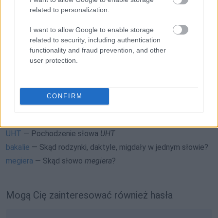
related to personalization.
I want to allow Google to enable storage
related to security, including authentication
Często sprawdzane
functionality and fraud prevention, and other
user protection.
Odmiana:
wizytatorzy
czy
wizytatorowie
Odmiana:
filtru
czy
filtra
?
Od jakiej litery zapisywać
CONFIRM
Ciekawostki
UHT
— Pochodzenie słowa
UHT
bakalie
— Skąd rodzynki, daktyle, migdały w jednym słowie?
megiera
— Skąd słowo
megiera
?
Mogą Cię zainteresować również hasła