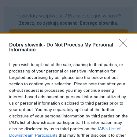
Pozostały wątpliwości? Brakuje czegoś w haśle?
Zobacz, co zyskują abonenci Dobrego słownika.
SPRAWDŹ
Dobry słownik -
Do Not Process My Personal
Information
Często sprawdzane
If you wish to opt-out of the sale, sharing to third parties, or
processing of your personal or sensitive information for
Z punktu widzenia ilości kradzieży
— czy to poprawnie?
targeted advertising by us, please use the below opt-out
Warianty:
chipsy
czy
czipsy
?
section to confirm your selection. Please note that after your
opt-out request is processed you may continue seeing
Warianty: czy istnieje
kwiz
?
interest-based ads based on personal information utilized by
us or personal information disclosed to third parties prior to
Ciekawostki
your opt-out. You may separately opt-out of the further
disclosure of your personal information by third parties on the
część mowy
— Odsłonili tajemmnice części mowy
IAB’s list of downstream participants. This information may
also be disclosed by us to third parties on the
IAB’s List of
antipasto
— Posłuchajcie o antypaście
Downstream Participants
that may further disclose it to other