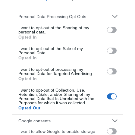
niedźwiedź
— Jak się nazywają świąteczne dni tygodnia u
third parties.
niedźwiedzi?
Please note that this website/app uses one or more Google
Personal Data Processing Opt Outs
services and may gather and store information including but
not limited to your visit or usage behaviour. You may click to
I want to opt-out of the Sharing of my
Mogą Cię zainteresować również hasła
personal data.
grant or deny consent to Google and its third-party tags to
Opted In
use your data for below specified purposes in below Google
scrobblować
consent section.
I want to opt-out of the Sale of my
Personal Data.
Opted In
smartfon
I want to opt-out of processing my
Personal Data for Targeted Advertising.
Opted In
leprechaun
I want to opt-out of Collection, Use,
Retention, Sale, and/or Sharing of my
Personal Data that Is Unrelated with the
Purposes for which it was collected.
Opted Out
dydelf
Google consents
I want to allow Google to enable storage
buggy