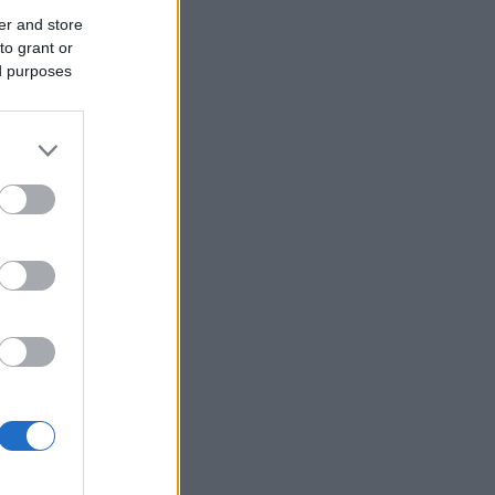
er and store
to grant or
ed purposes