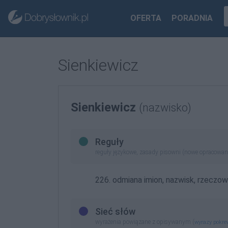
OFERTA
PORADNIA
Sienkiewicz
Sienkiewicz
(nazwisko)
Reguły
reguły językowe, zasady pisowni (nowe opracowan
226. odmiana imion, nazwisk, rzeczo
Sieć słów
wyrażenia powiązane z opisywanym (
wyrazy pokr