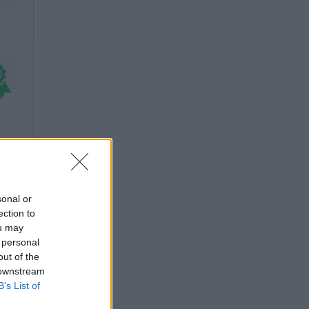
sonal or
ection to
ou may
 personal
out of the
 downstream
B’s List of