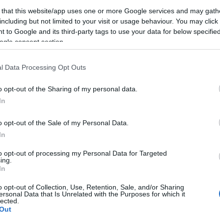
 that this website/app uses one or more Google services and may gath
including but not limited to your visit or usage behaviour. You may click 
 to Google and its third-party tags to use your data for below specifi
ogle consent section.
l Data Processing Opt Outs
o opt-out of the Sharing of my personal data.
In
o opt-out of the Sale of my Personal Data.
In
to opt-out of processing my Personal Data for Targeted
ing.
In
liwości? Brakuje czegoś w haśle?
o opt-out of Collection, Use, Retention, Sale, and/or Sharing
ersonal Data that Is Unrelated with the Purposes for which it
ują abonenci Dobrego słownika.
lected.
Out