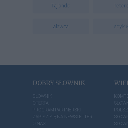
Tajlandia
heter
alawita
edyku
DOBRY SŁOWNIK
WIE
SŁOWNIK
KOMP
OFERTA
SŁOWN
PROGRAM PARTNERSKI
POLS
ZAPISZ SIĘ NA NEWSLETTER
SŁOWN
O NAS
SŁOWN