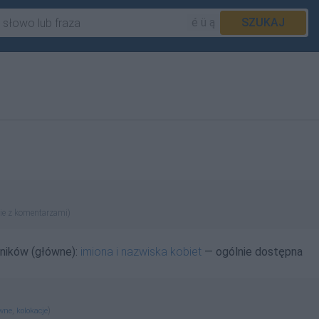
é ü ą
SZUKAJ
ie z komentarzami)
wników (główne):
imiona i nazwiska kobiet
— ogólnie dostępna
,
)
ewne
kolokacje