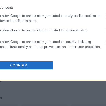
SPRAWDŹ
consents
o allow Google to enable storage related to analytics like cookies on
evice identifiers in apps.
o allow Google to enable storage related to personalization.
o allow Google to enable storage related to security, including
muś
)
cation functionality and fraud prevention, and other user protection.
CONFIRM
gu
a