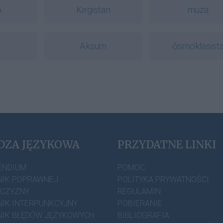
o
Kirgistan
muza
ł
Aksum
ósmoklasist
DZA JĘZYKOWA
PRZYDATNE LINKI
ENDIUM
POMOC
IK POPRAWNEJ
POLITYKA PRYWATNOŚCI
ZCZYZNY
REGULAMIN
IK INTERPUNKCYJNY
POBIERANIE
IK BŁĘDÓW JĘZYKOWYCH
BIBLIOGRAFIA