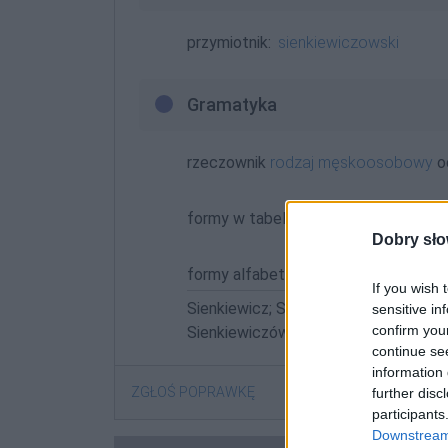
przymiotnik:
sienkiewiczowski
Gramatyka
rzeczownik
rodzaj męskoosobowy
o
formy w tabelce:
Dobry sło
formy alfabetycznie:
If you wish 
Sienkiewicz; Sienkiewicza; Sienkiewi
sensitive in
confirm you
Sienkiewiczów; Sienkiewiczowi; Sienk
continue se
information 
ZGŁOŚ POPRAWKĘ
further disc
participants
Downstream 