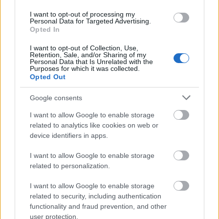
biustonosz
— Pochodzenie wyrazu
biustonosz
I want to opt-out of processing my
Personal Data for Targeted Advertising.
słowo/obraz terytoria
— Najdziwniejsza nazwa polskiego
Opted In
wydawnictwa
I want to opt-out of Collection, Use,
Retention, Sale, and/or Sharing of my
Personal Data that Is Unrelated with the
Mogą Cię zainteresować również hasła
Purposes for which it was collected.
Opted Out
zgłoskotwórczy
Google consents
I want to allow Google to enable storage
related to analytics like cookies on web or
ork
device identifiers in apps.
I want to allow Google to enable storage
related to personalization.
szekla
I want to allow Google to enable storage
related to security, including authentication
homonimia
functionality and fraud prevention, and other
user protection.