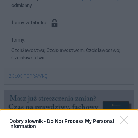
odmienny
formy w tabelce:
formy:
Czcisławostwa; Czcisławostwem; Czcisławostwo;
Czcisławostwu
ZGŁOŚ POPRAWKĘ
Dobry słownik -
Do Not Process My Personal
Information