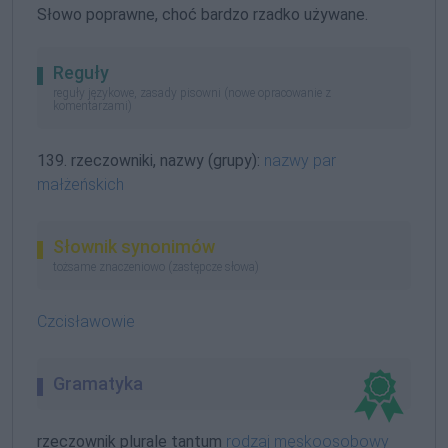
Słowo poprawne, choć bardzo rzadko używane.
Reguły
reguły językowe, zasady pisowni (nowe opracowanie z
komentarzami)
139. rzeczowniki, nazwy (grupy):
nazwy par
małżeńskich
Słownik synonimów
tożsame znaczeniowo (zastępcze słowa)
Czcisławowie
Gramatyka
rzeczownik plurale tantum
rodzaj męskoosobowy