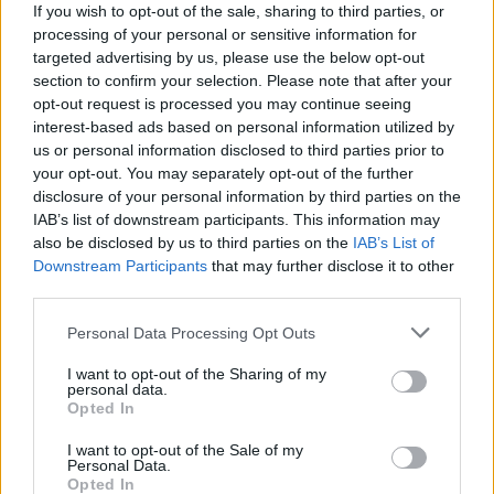
If you wish to opt-out of the sale, sharing to third parties, or
processing of your personal or sensitive information for
targeted advertising by us, please use the below opt-out
section to confirm your selection. Please note that after your
opt-out request is processed you may continue seeing
Pozostały wątpliwości? Brakuje czegoś w haśle?
interest-based ads based on personal information utilized by
Zobacz, co zyskują abonenci Dobrego słownika.
us or personal information disclosed to third parties prior to
your opt-out. You may separately opt-out of the further
SPRAWDŹ
disclosure of your personal information by third parties on the
IAB’s list of downstream participants. This information may
also be disclosed by us to third parties on the
IAB’s List of
Downstream Participants
that may further disclose it to other
Często sprawdzane
third parties.
Gdy mówią o Ronaldzie
Please note that this website/app uses one or more Google
Personal Data Processing Opt Outs
services and may gather and store information including but
Jeszcze o wymowie słowa
kakao
not limited to your visit or usage behaviour. You may click to
I want to opt-out of the Sharing of my
Placek
a
ciasto
personal data.
grant or deny consent to Google and its third-party tags to
Opted In
use your data for below specified purposes in below Google
Ciekawostki
consent section.
I want to opt-out of the Sale of my
Personal Data.
Opted In
bajońskie sumy
— Pochodzenie wyrażenia
bajońskie sumy