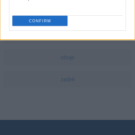
opus
CONFIRM
antyglobalizm
oboje
zadek