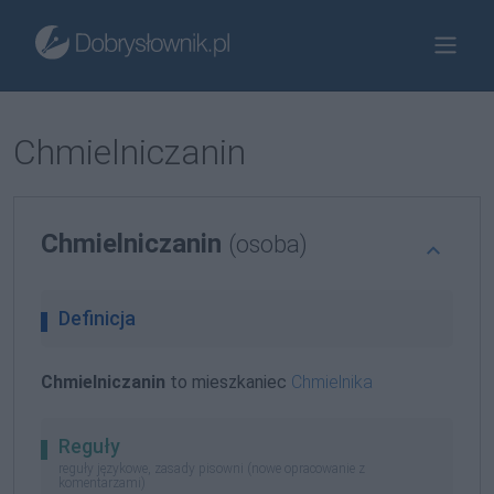
Chmielniczanin
Chmielniczanin
(osoba)
Definicja
Chmielniczanin
to mieszkaniec
Chmielnika
Reguły
reguły językowe, zasady pisowni (nowe opracowanie z
komentarzami)