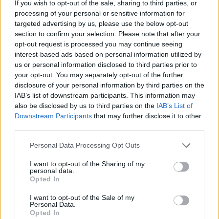
If you wish to opt-out of the sale, sharing to third parties, or
processing of your personal or sensitive information for
targeted advertising by us, please use the below opt-out
section to confirm your selection. Please note that after your
opt-out request is processed you may continue seeing
Pozostały wątpliwości? Brakuje czegoś w haśle?
interest-based ads based on personal information utilized by
us or personal information disclosed to third parties prior to
Zobacz, co zyskują abonenci Dobrego słownika.
your opt-out. You may separately opt-out of the further
disclosure of your personal information by third parties on the
SPRAWDŹ
IAB’s list of downstream participants. This information may
also be disclosed by us to third parties on the
IAB’s List of
Downstream Participants
that may further disclose it to other
third parties.
Często sprawdzane
Please note that this website/app uses one or more Google
Personal Data Processing Opt Outs
Przymiotnik od
Drezno
services and may gather and store information including but
Przez jakie (c)h się śmiać?
not limited to your visit or usage behaviour. You may click to
I want to opt-out of the Sharing of my
personal data.
grant or deny consent to Google and its third-party tags to
Jeszcze o wymowie
Dolce & Gabbana
Opted In
use your data for below specified purposes in below Google
consent section.
I want to opt-out of the Sale of my
Ciekawostki
Personal Data.
Opted In