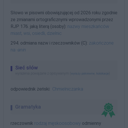
Słowo w pisowni obowiązującej od 2026 roku zgodnie
ze zmianami ortograficznymi wprowadzonymi przez
RJP 176. jaką literą (osoby):
nazwy mieszkańców
miast, wsi, osiedli, dzielnic
294. odmiana nazw i rzeczowników (C):
zakończone
na
-anin
Sieć słów
wyrażenia powiązane z opisywanym (
,
)
wyrazy pokrewne
kolokacje
odpowiednik żeński:
Chmielniczanka
Gramatyka
rzeczownik
rodzaj męskoosobowy
odmienny