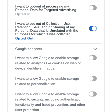
na zabój
— A skąd ten
zabój
?
I want to opt-out of processing my
od Sasa do Lasa
— Z tym Sasem to nieprawda
Personal Data for Targeted Advertising.
Opted In
innymi słowy
— Skąd wzięła się forma
słowy
I want to opt-out of Collection, Use,
Retention, Sale, and/or Sharing of my
Personal Data that Is Unrelated with the
Mogą Cię zainteresować również hasła
Purposes for which it was collected.
Opted Out
bebop
Google consents
I want to allow Google to enable storage
related to analytics like cookies on web or
koncyliacyjny
device identifiers in apps.
I want to allow Google to enable storage
Pratchett
related to personalization.
I want to allow Google to enable storage
related to security, including authentication
tzatziki
functionality and fraud prevention, and other
user protection.