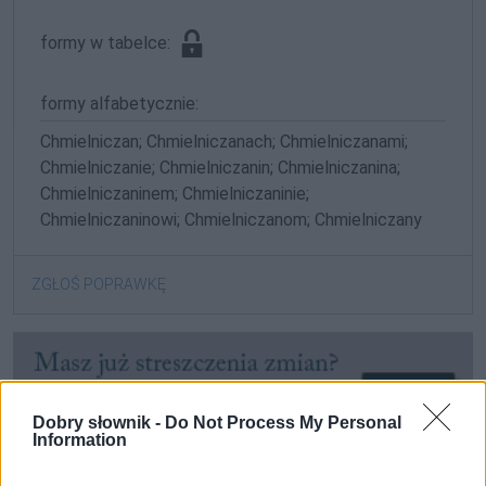
formy w tabelce:
formy alfabetycznie:
Chmielniczan; Chmielniczanach; Chmielniczanami;
Chmielniczanie; Chmielniczanin; Chmielniczanina;
Chmielniczaninem; Chmielniczaninie;
Chmielniczaninowi; Chmielniczanom; Chmielniczany
ZGŁOŚ POPRAWKĘ
Dobry słownik -
Do Not Process My Personal
Information