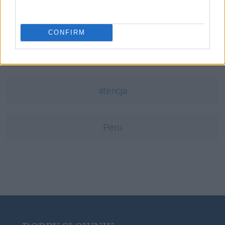
plurale tantum
CONFIRM
ludzik
atencja
Peru