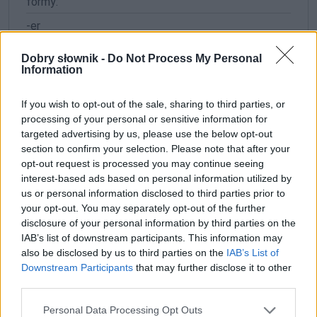
formy:
-er
Dobry słownik -
Do Not Process My Personal
ZGŁOŚ POPRAWKĘ
Information
If you wish to opt-out of the sale, sharing to third parties, or
processing of your personal or sensitive information for
targeted advertising by us, please use the below opt-out
section to confirm your selection. Please note that after your
opt-out request is processed you may continue seeing
interest-based ads based on personal information utilized by
us or personal information disclosed to third parties prior to
your opt-out. You may separately opt-out of the further
disclosure of your personal information by third parties on the
IAB’s list of downstream participants. This information may
also be disclosed by us to third parties on the
IAB’s List of
Downstream Participants
that may further disclose it to other
Pozostały wątpliwości? Brakuje czegoś w haśle?
third parties.
Zobacz, co zyskują abonenci Dobrego słownika.
Please note that this website/app uses one or more Google
Personal Data Processing Opt Outs