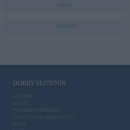
Alaska
burleska
DOBRY SŁOWNIK
SŁOWNIK
OFERTA
PROGRAM PARTNERSKI
ZAPISZ SIĘ NA NEWSLETTER
O NAS