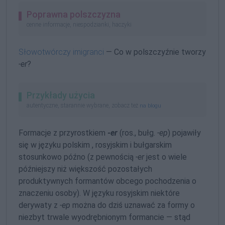
Poprawna polszczyzna
cenne informacje, niespodzianki, haczyki
Słowotwórczy imigranci
— Co w polszczyźnie tworzy
-er
?
Przykłady użycia
autentyczne, starannie wybrane, zobacz też
na blogu
Formacje z przyrostkiem
-er
(ros., bułg.
-ep
) pojawiły
się w języku polskim , rosyjskim i bułgarskim
stosunkowo późno (z pewnością
-er
jest o wiele
późniejszy niż większość pozostałych
produktywnych formantów obcego pochodzenia o
znaczeniu osoby). W języku rosyjskim niektóre
derywaty z
-ep
można do dziś uznawać za formy o
niezbyt trwale wyodrębnionym formancie — stąd