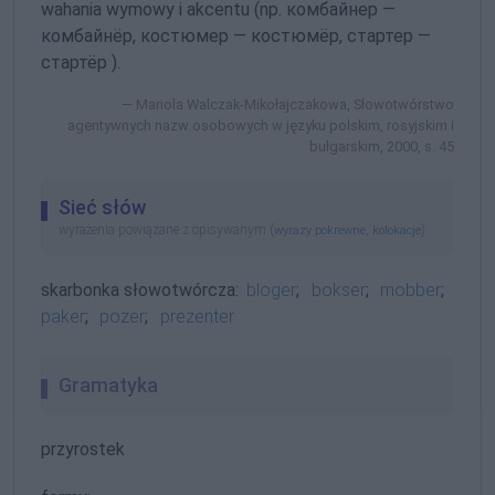
wahania wymowy i akcentu (np. комбайнер —
комбайнёр, костюмер — костюмёр, стартер —
стартёр ).
Mariola Walczak-Mikołajczakowa, Słowotwórstwo
agentywnych nazw osobowych w języku polskim, rosyjskim i
bułgarskim, 2000, s. 45
Sieć słów
wyrażenia powiązane z opisywanym (
,
)
wyrazy pokrewne
kolokacje
skarbonka słowotwórcza:
bloger
;
bokser
;
mobber
;
paker
;
pozer
;
prezenter
Gramatyka
przyrostek