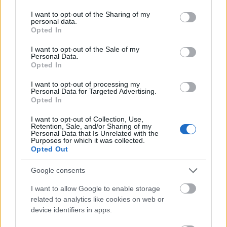
services and may gather and store information including but
SPRAWDŹ
not limited to your visit or usage behaviour. You may click to
I want to opt-out of the Sharing of my
personal data.
grant or deny consent to Google and its third-party tags to
Opted In
use your data for below specified purposes in below Google
consent section.
I want to opt-out of the Sale of my
Często sprawdzane
Personal Data.
Opted In
O (nie)odmienności i wymowie nazwiska
Branagh
I want to opt-out of processing my
Wszędobylskie
być
Personal Data for Targeted Advertising.
O odmianie
Opted In
I want to opt-out of Collection, Use,
Ciekawostki
Retention, Sale, and/or Sharing of my
Personal Data that Is Unrelated with the
Purposes for which it was collected.
Nitsch
— Nieśmiertelna anegdotka
Opted Out
dyktando
— Co ty, gżegżółka, wiesz o dyktandach...
Google consents
wykształciuch
— Pochodzenie słowa
wykształciuch
I want to allow Google to enable storage
related to analytics like cookies on web or
Mogą Cię zainteresować również hasła
device identifiers in apps.