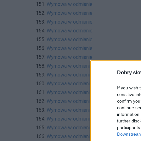
151.
Wymowa w odmianie
152.
Wymowa w odmianie
153.
Wymowa w odmianie
154.
Wymowa w odmianie
155.
Wymowa w odmianie
156.
Wymowa w odmianie
157.
Wymowa w odmianie
158.
Wymowa w odmianie
Dobry sło
159.
Wymowa w odmianie
160.
Wymowa w odmianie
If you wish 
161.
Wymowa w odmianie
sensitive in
162.
Wymowa w odmianie
confirm you
continue se
163.
Wymowa w odmianie
information 
164.
Wymowa w odmianie
further disc
165.
Wymowa w odmianie
participants
Downstream 
166.
Wymowa w odmianie