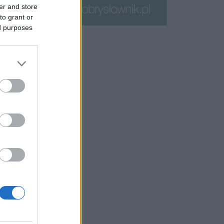
er and store
to grant or
ed purposes