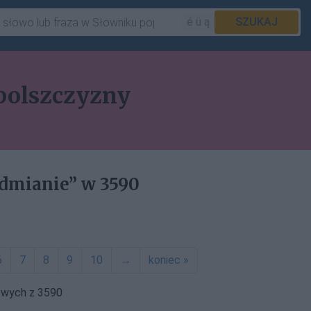
é ü ą
SZUKAJ
polszczyzny
dmianie” w 3590
6
7
8
9
10
→
koniec »
owych z 3590