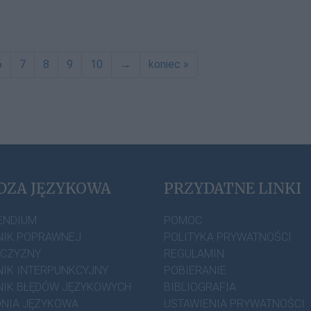
6
7
8
9
10
→
koniec »
DZA JĘZYKOWA
PRZYDATNE LINKI
ENDIUM
POMOC
IK POPRAWNEJ
POLITYKA PRYWATNOŚCI
ZCZYZNY
REGULAMIN
IK INTERPUNKCYJNY
POBIERANIE
IK BŁĘDÓW JĘZYKOWYCH
BIBLIOGRAFIA
NIA JĘZYKOWA
USTAWIENIA PRYWATNOŚCI