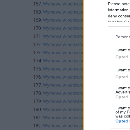
167.
Wymowa w odmianie
Please note
information 
168.
Wymowa w odmianie
deny consent
169.
Wymowa w odmianie
in below Go
170.
Wymowa w odmianie
171.
Wymowa w odmianie
Persona
172.
Wymowa w odmianie
I want t
173.
Wymowa w odmianie
Opted 
174.
Wymowa w odmianie
175.
Wymowa w odmianie
I want t
176.
Wymowa w odmianie
Opted 
177.
Wymowa w odmianie
I want 
Advertis
178.
Wymowa w odmianie
Opted 
179.
Wymowa w odmianie
I want t
180.
Wymowa w odmianie
of my P
was col
181.
Wymowa w odmianie
Opted 
182.
Wymowa w odmianie