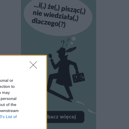
sonal or
ection to
ou may
 personal
out of the
 downstream
B’s List of