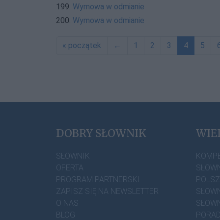
199.
Wymowa w odmianie
200.
Wymowa w odmianie
« początek
←
1
2
3
4
5
DOBRY SŁOWNIK
WIE
SŁOWNIK
KOMP
OFERTA
SŁOWN
PROGRAM PARTNERSKI
POLS
ZAPISZ SIĘ NA NEWSLETTER
SŁOWN
O NAS
SŁOWN
BLOG
PORAD