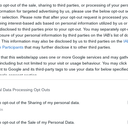
to opt-out of the sale, sharing to third parties, or processing of your per
formation for targeted advertising by us, please use the below opt-out s
nia o niepoprawność i głosy, by zastąpić je
r selection. Please note that after your opt-out request is processed y
eing interest-based ads based on personal information utilized by us or
disclosed to third parties prior to your opt-out. You may separately opt-
 nazw tworzonych od nazwy kraju
losure of your personal information by third parties on the IAB’s list of
dzo jednolitym narodowościowo, Finowie
. This information may also be disclosed by us to third parties on the
IA
et cudzoziemców żyje tam bardzo mało.
Participants
that may further disclose it to other third parties.
ów
Finlandczyk
,
Finlandka
i
finlandzki
do
 that this website/app uses one or more Google services and may gath
including but not limited to your visit or usage behaviour. You may click 
 to Google and its third-party tags to use your data for below specifi
ogle consent section.
ieszkiwał lud zwany
Kazachami
. Dziś
amy zarówno członka tego ludu, jak i
l Data Processing Opt Outs
la Kazachstanu, tzn.
Kazachstańczyk
(w
o opt-out of the Sharing of my personal data.
adka w uzusie. Gdybyśmy jednak
In
 możemy tej nazwy używać.
ewną różnicą: choć w powszechnym użyciu
o opt-out of the Sale of my Personal Data.