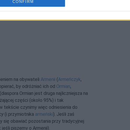
CONFIRM
ułach Słownika poprawnej polszczyzny:
leniem na obywateli
Armenii
(
Armeńczyk
,
opierać, by odróżniać ich od
Ormian
,
diaspora Ormian jest druga najliczniejsza na
żającej części (około 95%) i tak
 w tekście czynimy więc odniesienia do
cy
(i przymiotnika
armeński
). Jeśli zaś
my się obawiać pozostania przy tradycyjnej
jeśli piszemy o Armenii).