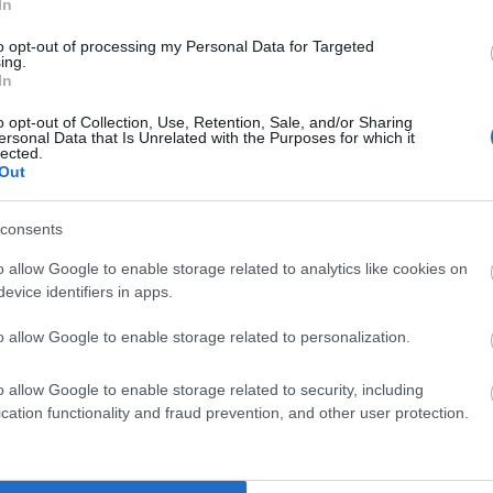
ny
kazachstański
już nie tak rzadko pojawia
In
to opt-out of processing my Personal Data for Targeted
ing.
In
tan, Uzbekistan
o opt-out of Collection, Use, Retention, Sale, and/or Sharing
ersonal Data that Is Unrelated with the Purposes for which it
lected.
ce znane i rzadko znajdujące się w polu
Out
nistańczyk
,
Turkmenistanka
,
 używa ich czasem np. polski MSZ.
consents
ię wciąż
Kirgizami
. Ich kultura, kuchnia i
o allow Google to enable storage related to analytics like cookies on
za jest okazja do używania przymiotnika
evice identifiers in apps.
z Kirgizami świadczy też zresztą to, że wciąż
rgizów’.
o allow Google to enable storage related to personalization.
rgistan, Turkmenistan, Tadżykistan,
o allow Google to enable storage related to security, including
 Nazw Geograficznych poza granicami RP z
cation functionality and fraud prevention, and other user protection.
toriów niesamodzielnych”) podaje się
gistańczyk
,
Kirgistanka
), a jedynie
ński
,
tadżycki
).