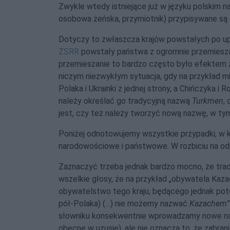
Zwykle wtedy istniejące już w języku polskim
osobowa żeńska, przymiotnik) przypisywane s
Dotyczy to zwłaszcza krajów powstałych po u
ZSRR
powstały państwa z ogromnie przemieszan
przemieszanie to bardzo często było efektem zs
niczym niezwykłym sytuacja, gdy na przykład
Polaka i Ukrainki z jednej strony, a Chińczyka i 
należy określać go tradycyjną nazwą
Turkmen
,
jest, czy też należy tworzyć nową nazwę, w t
Poniżej odnotowujemy wszystkie przypadki, w k
narodowościowe i państwowe. W rozbiciu na od
Zaznaczyć trzeba jednak bardzo mocno, że tra
wszelkie głosy, że na przykład „obywatela Kaza
obywatelstwo tego kraju, będącego jednak poto
pół-Polaka) (…) nie możemy nazwać
Kazachem
słowniku konsekwentnie wprowadzamy nowe naz
obecne w uzusie), ale nie oznacza to, że zabra