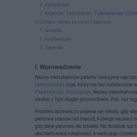
2. Kazachstan
3. Kirgistan, Tadżykistan, Turkmenistan, Uzbe
II Osobne nazwy są coraz częstsze
1. Armenia
2. Azerbejdżan
3. Tajlandia
I. Wprowadzenie
Nazwy mieszkańców państw tworzymy najczęś
Meksykanin
) i
‑czyk
, który ma też rozszerzone 
Pakistańczyk
,
Brazylijczyk
. Nazwy mieszkańcó
zwykle z tym drugim przyrostkiem. Zob. też re
Problem nazewniczy pojawia się wtedy, gdy wi
państwa stanowi lud (naród), którego nazwa (i 
gdy dane państwo nie istniało. Na dodatek lud 
ukształtowaną odrębność, a wielu jego członk