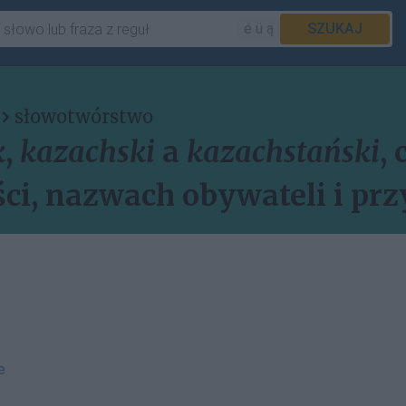
é ü ą
SZUKAJ
słowotwórstwo
k
,
kazachski
a
kazachstański
,
i, nazwach obywateli i pr
e