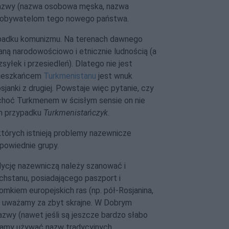
 nazwy (nazwa osobowa męska, nazwa
ą obywatelom tego nowego państwa.
padku komunizmu. Na terenach dawnego
ą narodowościowo i etnicznie ludnością (a
yłek i przesiedleń). Dlatego nie jest
 mieszkańcem
Turkmenistanu
jest wnuk
Rosjanki z drugiej. Powstaje więc pytanie, czy
 choć Turkmenem w ścisłym sensie on nie
ym przypadku
Turkmenistańczyk
.
tórych istnieją problemy nazewnicze
powiednie grupy.
dycję nazewniczą należy szanować i
chstanu, posiadającego paszport i
mkiem europejskich ras (np. pół-Rosjanina,
” uważamy za zbyt skrajne. W Dobrym
wy (nawet jeśli są jeszcze bardzo słabo
niamy używać nazw tradycyjnych.