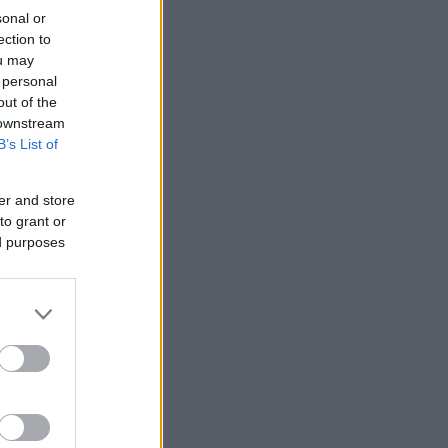
sonal or
ection to
ou may
 personal
out of the
 downstream
B’s List of
er and store
to grant or
ed purposes