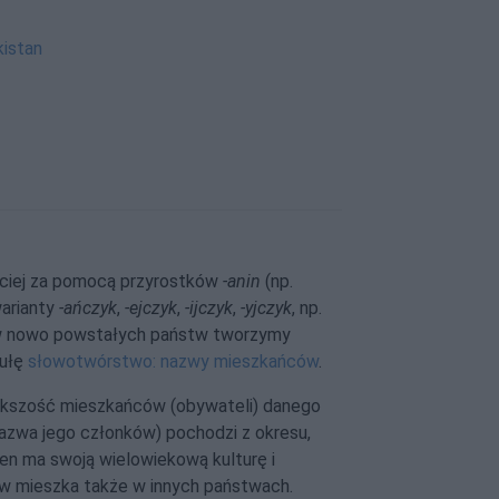
kistan
ciej za pomocą przyrostków
‑anin
(np.
warianty
-ańczyk
,
-ejczyk
,
‑ijczyk
,
‑yjczyk
, np.
w nowo powstałych państw tworzymy
gułę
słowotwórstwo: nazwy mieszkańców
.
ększość mieszkańców (obywateli) danego
nazwa jego członków) pochodzi z okresu,
ten ma swoją wielowiekową kulturę i
ów mieszka także w innych państwach.