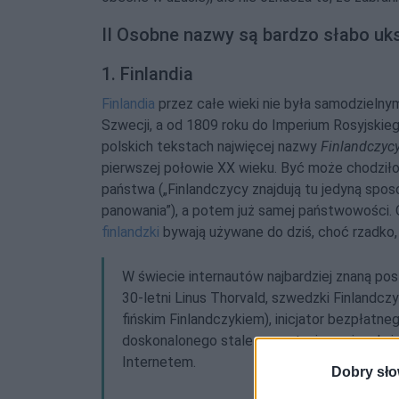
II Osobne nazwy są bardzo słabo uk
1. Finlandia
Finlandia
przez całe wieki nie była samodzielny
Szwecji, a od 1809 roku do Imperium Rosyjskie
polskich tekstach najwięcej nazwy
Finlandczyc
pierwszej połowie XX wieku. Być może chodziło
państwa („Finlandczycy znajdują tu jedyną spos
panowania”), a potem już samej państwowości
finlandzki
bywają używane do dziś, choć rzadko, 
W świecie internautów najbardziej znaną post
30-letni Linus Thorvald, szwedzki Finlandczyk
fińskim Finlandczykiem), inicjator bezpłatn
doskonalonego stale przez tysiące niezale
Internetem.
Dobry sło