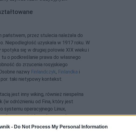
ształtowane
m państwem, przez stulecia należała do
go. Niepodległość uzyskała w 1917 roku. W
y
spotyka się w drugiej połowie XIX wieku i
 tu o podkreślanie prawa do własnego
obność do zrzucenia rosyjskiego
. Osobne nazwy
Finlandczyk
,
Finlandka
i
por. taki nietypowy kontekst:
acią jest inny wiking, również niespełna
 (w odróżnieniu od Fina, który jest
ego systemu operacyjnego Linux,
żnych programistów połączonych
wnik -
Do Not Process My Personal Information
NKJP: Polityka, 2000