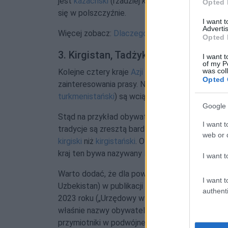
jest
kazachski
(rzadziej
kazaski
), to jednoznacz
Opted 
się w polszczyźnie.
I want 
Advertis
Więcej zobacz:
Dlaczego
Kazach
?
.
Opted 
3. Kirgistan, Tadżykistan, Turkmenis
I want t
of my P
was col
Kolejne cztery kraje
Azji Środkowej
słabo w Pols
Opted 
zainteresowania prasy. Nowe nazwy (np.
Turkme
turkmenistański
) są wciąż bardzo rzadkie, choć
Google 
Stąd na przykład obywateli
Kirgistanu
nazywa s
I want t
tradycje są zresztą bardziej znane, więc częsts
web or d
kirgiski
niż
kirgistański
. O kojarzeniu Kirgistanu 
kraj ten bywa nazywany
Kirgizją
, czyli ‘krajem Ki
I want t
Warto dodać, że dla powyższych nazw krajów (Ki
I want t
Uzbekistan) w publikacji Komisji Standaryzacji
authenti
2023 roku („Urzędowy wykaz nazw państw i tery
właśnie nazwy obywateli „nowatorskie” (np.
Kir
przymiotniki w podwójnej formie (np.
tadżykista