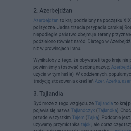
2. Azerbejdżan
Azerbejdżan
to kraj podzielony na początku XI
polityczne. Jedna trzecia przypadła carskiej Ros
niepodległe państwo obejmuje tereny przyznane 
podzielono również naród. Dlatego w Azerbejdża
niż w prowincjach Iranu.
Wynikałoby z tego, że obywateli tego kraju ni
powinniśmy stosować osobną nazwę:
Azerbejdż
użycia w tym haśle). W codziennych, popularny
tradycję stosowania określeń
Azer
,
Azerka
,
azer
3. Tajlandia
Być może z tego względu, że
Tajlandia
to kraj 
pojawia się nazwa
Tajlandczyk
(
Tajlandka
). Cho
przede wszystkim
Tajem
(
Tajką
). Podobnie jest
używamy przymiotnika
tajski
, ale coraz częstsz