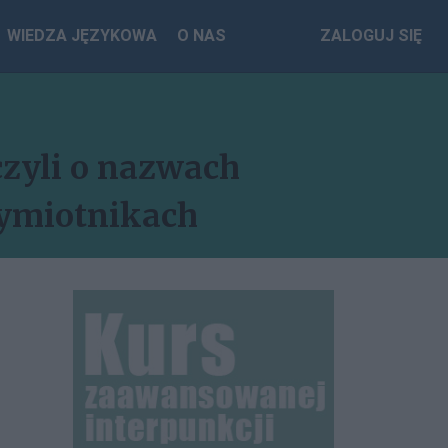
WIEDZA JĘZYKOWA
O NAS
ZALOGUJ SIĘ
 czyli o nazwach
zymiotnikach