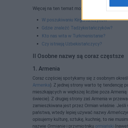
Więcej na ten temat można przeczytać w artyk
W poszukiwaniu Kirgistańczyków
Gdzie znaleźć Tadżykistańczyków?
Kto nas wita w Turkmenistanie?
Czy istnieją Uzbekistańczycy?
II Osobne nazwy są coraz częstsze
1. Armenia
Coraz częściej spotykamy się z osobnym okreś
Armenka
). Z jednej strony warto tę tendencję p
mieszkających w większej liczbie poza Armenią (
świecie). Z drugiej strony zaś Armenia w przewa
zamieszkiwana jest przez Ormian właśnie. Jeśli
państwa, wtedy lepiej używać nazwy
Armeńczy
opisujemy kulturę, sztukę, kuchnię, to nie musi
nazwie
Ormianie
i przymiotniku
ormiański
(nawet 