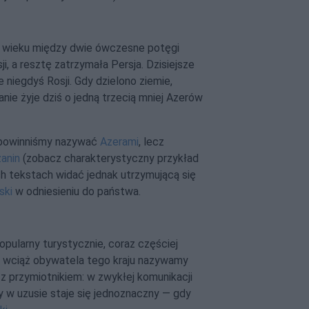
X wieku między dwie ówczesne potęgi
ji, a resztę zatrzymała Persja. Dzisiejsze
niegdyś Rosji. Gdy dzielono ziemie,
nie żyje dziś o jedną trzecią mniej Azerów
e powinniśmy nazywać
Azerami
, lecz
anin
(zobacz charakterystyczny przykład
ch tekstach widać jednak utrzymującą się
ski
w odniesieniu do państwa.
popularny turystycznie, coraz częściej
ć wciąż obywatela tego kraju nazywamy
 z przymiotnikiem: w zwykłej komunikacji
y w uzusie staje się jednoznaczny — gdy