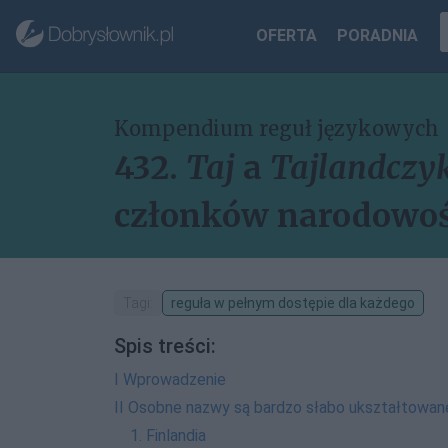
OFERTA
PORADNIA
Kompendium reguł językowych
432.
Taj
a
Tajlandczy
członków narodowośc
Tagi:
reguła w pełnym dostępie dla każdego
Spis treści:
I Wprowadzenie
II Osobne nazwy są bardzo słabo ukształtowan
1. Finlandia