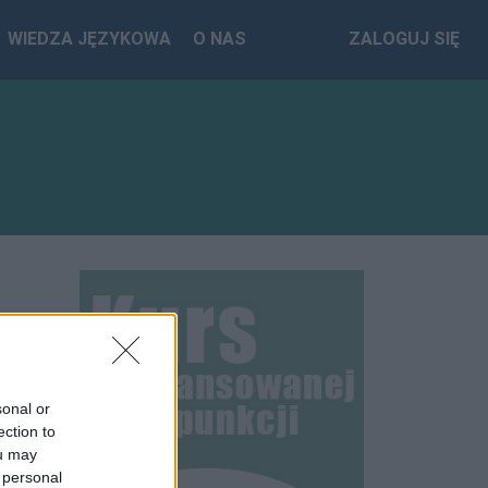
WIEDZA JĘZYKOWA
O NAS
ZALOGUJ SIĘ
sonal or
ection to
ou may
 personal