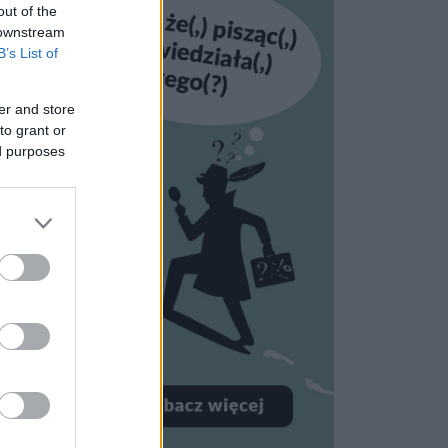
out of the
 downstream
B’s List of
er and store
to grant or
ed purposes