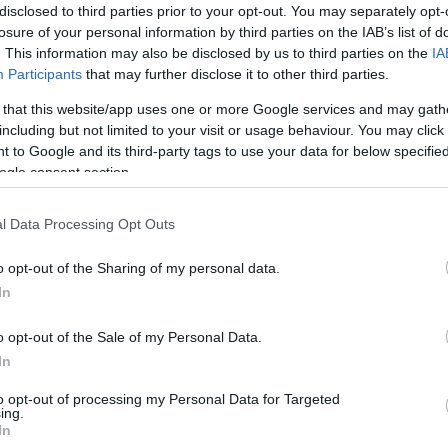
disclosed to third parties prior to your opt-out. You may separately opt-
losure of your personal information by third parties on the IAB’s list of
. This information may also be disclosed by us to third parties on the
IA
Participants
that may further disclose it to other third parties.
 that this website/app uses one or more Google services and may gath
including but not limited to your visit or usage behaviour. You may click 
 to Google and its third-party tags to use your data for below specifi
ostałych reguł dostępna
ogle consent section.
encie.
l Data Processing Opt Outs
awy na miesiąc.
o opt-out of the Sharing of my personal data.
In
WDŹ
o opt-out of the Sale of my Personal Data.
In
to opt-out of processing my Personal Data for Targeted
ing.
In