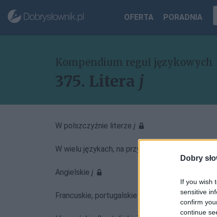
OFERTA
PORADNIA
Kompendium reguł językowych
375. Litera
j
W polszczyźnie literze
j
W wielu językach, na przykład w niemieckim, cz
Dobry sło
Angielskie
j
If you wish 
sensitive in
Francuskie, portugalskie i katalońskie
confirm you
continue se