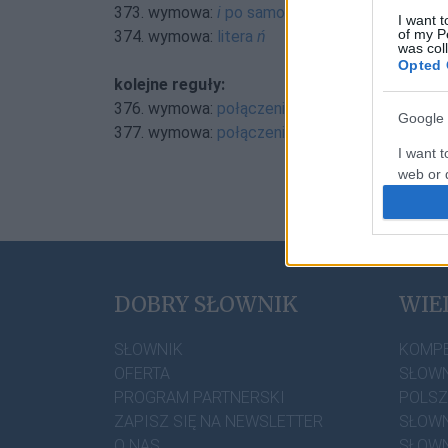
373. wymowa:
i
po samogłoskach
I want t
of my P
374. wymowa:
litera
ń
was col
Opted 
kolejne reguły:
376. wymowa:
połączenia literowe
ua
,
uo
,
uu
(n
Google 
377. wymowa:
połączenia literowe
au
i
eu
I want t
web or d
I want t
I want t
authenti
DOBRY SŁOWNIK
WIE
SŁOWNIK
KOMP
OFERTA
SŁOWN
PROGRAM PARTNERSKI
POLS
ZAPISZ SIĘ NA NEWSLETTER
SŁOWN
O NAS
SŁOWN