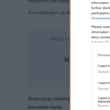
Hiszpańskie (kastylijskie)
j
information 
further disc
W transkrypcjach z języka chińskiego
participants
Downstream 
Please note
information 
deny consent
Pełna treść tej i 450 poz
in below Go
w abonam
Persona
W cenie jednej k
I want t
Opted 
SPRA
I want t
Opted 
Przeczytaj również:
I want 
Advertis
Opted 
poprzednie reguły: