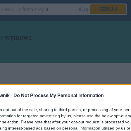
é ü ą
SZUKAJ
wymowa
eskim i słowackim literę
j
czyta się
wnik -
Do Not Process My Personal Information
to opt-out of the sale, sharing to third parties, or processing of your per
formation for targeted advertising by us, please use the below opt-out s
r selection. Please note that after your opt-out request is processed y
eing interest-based ads based on personal information utilized by us or