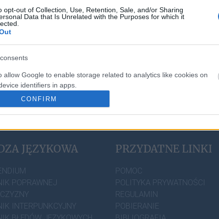
o opt-out of Collection, Use, Retention, Sale, and/or Sharing
ersonal Data that Is Unrelated with the Purposes for which it
lected.
Out
p.
sytuacja
,
dystrybuować
)
consents
o allow Google to enable storage related to analytics like cookies on
evice identifiers in apps.
CONFIRM
o allow Google to enable storage related to personalization.
o allow Google to enable storage related to security, including
cation functionality and fraud prevention, and other user protection.
DZA JĘZYKOWA
PRZYDATNE LINKI
ENDIUM
POMOC
IK POPRAWNEJ
POLITYKA PRYWATNOŚCI
ZCZYZNY
REGULAMIN
IK INTERPUNKCYJNY
POBIERANIE
IK BŁĘDÓW JĘZYKOWYCH
BIBLIOGRAFIA