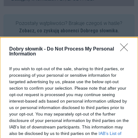
Pozostały wątpliwości? Brakuje czegoś w haśle?
Zobacz, co zyskują abonenci Dobrego słownika.
SPRAWDŹ
Dobry słownik -
Do Not Process My Personal
Information
If you wish to opt-out of the sale, sharing to third parties, or
Często sprawdzane
processing of your personal or sensitive information for
targeted advertising by us, please use the below opt-out
Odmiana: o formach czasu przyszłego
section to confirm your selection. Please note that after your
Mieszkaniec Oslo, mieszkanka Oslo i przymiotnik od Oslo
opt-out request is processed you may continue seeing
Gwizdek do mleka, mleko z gwizdkiem?
interest-based ads based on personal information utilized by
us or personal information disclosed to third parties prior to
your opt-out. You may separately opt-out of the further
Ciekawostki
disclosure of your personal information by third parties on the
IAB’s list of downstream participants. This information may
partykuło-przysłówek
— O zapisie
partykuło-przysłówka
i
also be disclosed by us to third parties on the
IAB’s List of
mistrzowskim dyktandzie