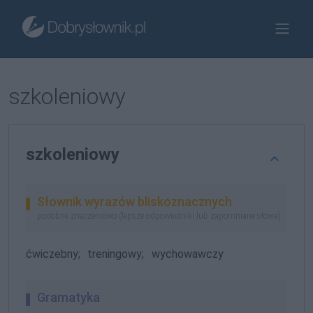
szkoleniowy
szkoleniowy
Słownik wyrazów bliskoznacznych
podobne znaczeniowo (lepsze odpowiedniki lub zapomniane słowa)
ćwiczebny;
treningowy;
wychowawczy
Gramatyka