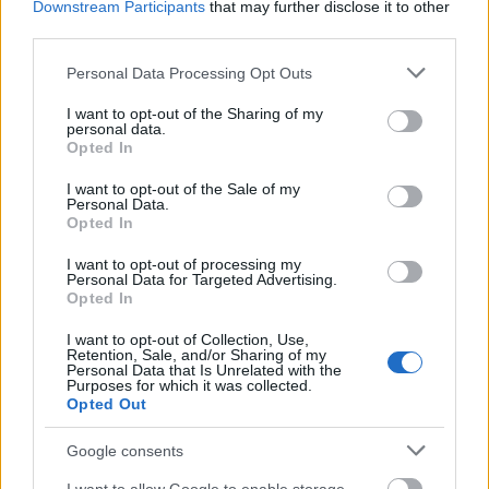
Downstream Participants
that may further disclose it to other
przyjemny
— Czy prorok może być
przyjemny
?
third parties.
koń
— Jak się nazywa miejsce, gdzie się konie spowiadają?
Please note that this website/app uses one or more Google
Personal Data Processing Opt Outs
services and may gather and store information including but
not limited to your visit or usage behaviour. You may click to
I want to opt-out of the Sharing of my
Mogą Cię zainteresować również hasła
personal data.
grant or deny consent to Google and its third-party tags to
Opted In
use your data for below specified purposes in below Google
consent section.
I want to opt-out of the Sale of my
oniemieć
Personal Data.
Opted In
I want to opt-out of processing my
Aconcagua
Personal Data for Targeted Advertising.
Opted In
I want to opt-out of Collection, Use,
Iwo
Retention, Sale, and/or Sharing of my
Personal Data that Is Unrelated with the
Purposes for which it was collected.
Opted Out
tabloid
Google consents