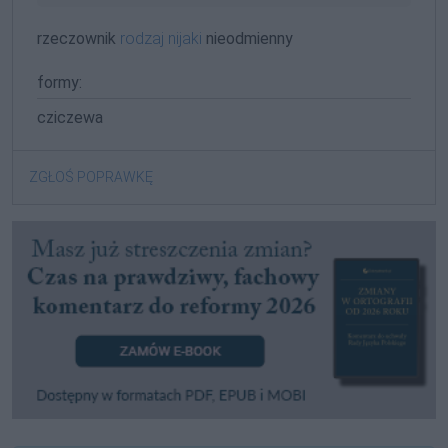
rzeczownik
rodzaj nijaki
nieodmienny
formy:
cziczewa
ZGŁOŚ POPRAWKĘ