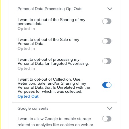
Please note that this website/app uses one or more Google
Personal Data Processing Opt Outs
Mogą Cię zainteresować również hasła
services and may gather and store information including but
not limited to your visit or usage behaviour. You may click to
I want to opt-out of the Sharing of my
personal data.
grant or deny consent to Google and its third-party tags to
Opted In
dżdżu
use your data for below specified purposes in below Google
consent section.
I want to opt-out of the Sale of my
Personal Data.
Opted In
mgła
I want to opt-out of processing my
Personal Data for Targeted Advertising.
Opted In
oniemieć
I want to opt-out of Collection, Use,
Retention, Sale, and/or Sharing of my
Personal Data that Is Unrelated with the
Purposes for which it was collected.
baner
Opted Out
Google consents
LinkedIn
I want to allow Google to enable storage
related to analytics like cookies on web or