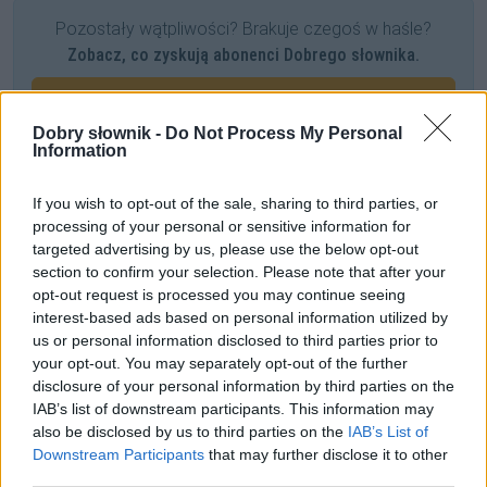
Pozostały wątpliwości? Brakuje czegoś w haśle?
Zobacz, co zyskują abonenci Dobrego słownika.
SPRAWDŹ
Dobry słownik -
Do Not Process My Personal
Information
Często sprawdzane
If you wish to opt-out of the sale, sharing to third parties, or
processing of your personal or sensitive information for
Więcej niż jeden profesor
targeted advertising by us, please use the below opt-out
Uwaga na błędne użycie
takiż
section to confirm your selection. Please note that after your
opt-out request is processed you may continue seeing
Wcale nie peryferyjne problemy
interest-based ads based on personal information utilized by
us or personal information disclosed to third parties prior to
Ciekawostki
your opt-out. You may separately opt-out of the further
disclosure of your personal information by third parties on the
Stargard
— Stargard był
Szczeciński
, ale już nie jest
IAB’s list of downstream participants. This information may
also be disclosed by us to third parties on the
IAB’s List of
Aleman
— Etymologia nazwy
Alemanowie
Downstream Participants
that may further disclose it to other
biedronka
— Skąd nazwa biedronki?
third parties.