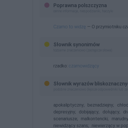
Poprawna polszczyzna
cenne informacje, niespodzianki, haczyki
Czarno to widzę
— O przymiotniku
cz
Słownik synonimów
tożsame znaczeniowo (zastępcze słowa)
rzadko:
czarnowidzący
Słownik wyrazów bliskoznaczny
podobne znaczeniowo (lepsze odpowiedniki lub z
apokaliptyczny;
beznadziejny;
chłod
depresyjny;
dobijający;
dołujący;
dr
scenariusze;
malkontencki;
marudny
niewidzący szans;
niewierzący w po