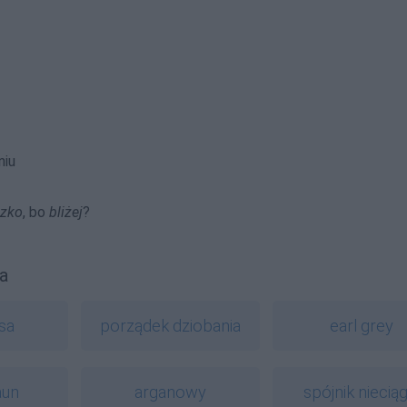
niu
izko
, bo
bliżej
?
a
sa
porządek dziobania
earl grey
aun
arganowy
spójnik nieciąg