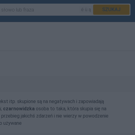
é ü ą
SZUKAJ
tekst itp. skupione są na negatywach i zapowiadają
ń;
czarnowidzka
osoba to taka, która skupia się na
przebieg jakichś zdarzeń i nie wierzy w powodzenie
ko używane