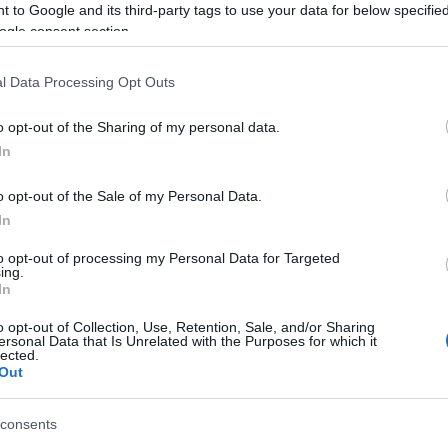
 to Google and its third-party tags to use your data for below specifi
ogle consent section.
dzką; czarnowidzki; czarnowidzkich; czarnowidzkie;
l Data Processing Opt Outs
arnowidzkiemu; czarnowidzkim; czarnowidzkimi
o opt-out of the Sharing of my personal data.
In
eczarnowidzką; nieczarnowidzki; nieczarnowidzkich;
o opt-out of the Sale of my Personal Data.
; nieczarnowidzkiej; nieczarnowidzkiemu; nieczarnowidzkim;
In
to opt-out of processing my Personal Data for Targeted
ing.
In
o opt-out of Collection, Use, Retention, Sale, and/or Sharing
ersonal Data that Is Unrelated with the Purposes for which it
lected.
Out
consents