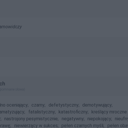
arnowidczy
ch
apomniane słowa)
no oceniający;
czarny;
defetystyczny;
demotywujący;
amatyzujący;
fatalistyczny;
katastroficzny;
kreślący mroczne
;
nastrojony pesymistycznie;
negatywny;
niepokojący;
nieufn
prawę;
niewierzący w sukces;
pełen czarnych myśli;
pełen oba