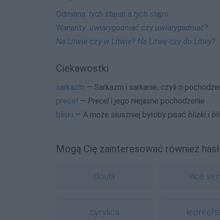
Odmiana:
tych stajen
a
tych stajni
Warianty:
uwiarygodniać
czy
uwiarygadniać
?
Na Litwie
czy
w Litwie
?
Na Litwę
czy
do Litwy
?
Ciekawostki
sarkazm
— Sarkazm i sarkanie, czyli o pochodze
precel
—
Precel
i jego niejasne pochodzenie
bliski
— A może słuszniej byłoby pisać
blizki
i
bl
Mogą Cię zainteresować również hasł
doula
vice ver
cyrylica
leprech