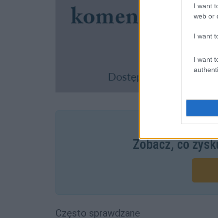
I want t
web or d
I want t
I want t
authenti
Pozostały wątp
Zobacz, co zysk
Często sprawdzane