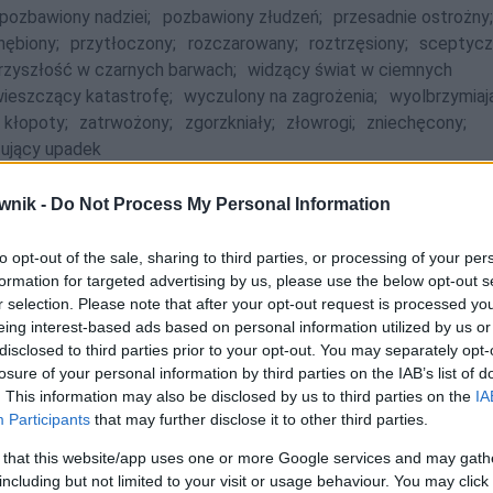
pozbawiony nadziei;
pozbawiony złudzeń;
przesadnie ostrożny;
nębiony;
przytłoczony;
rozczarowany;
roztrzęsiony;
sceptycz
rzyszłość w czarnych barwach;
widzący świat w ciemnych
ieszczący katastrofę;
wyczulony na zagrożenia;
wyolbrzymiaj
 kłopoty;
zatrwożony;
zgorzkniały;
złowrogi;
zniechęcony;
tujący upadek
wnik -
Do Not Process My Personal Information
gu
to opt-out of the sale, sharing to third parties, or processing of your per
formation for targeted advertising by us, please use the below opt-out s
ero zaczynało pobrzmiewać w meldunkach i
r selection. Please note that after your opt-out request is processed y
ów i wypadków.
eing interest-based ads based on personal information utilized by us or
disclosed to third parties prior to your opt-out. You may separately opt-
KWJP: Zofia Mossakowska, Akrobaci, 2016
losure of your personal information by third parties on the IAB’s list of
. This information may also be disclosed by us to third parties on the
IA
Participants
that may further disclose it to other third parties.
 that this website/app uses one or more Google services and may gath
including but not limited to your visit or usage behaviour. You may click 