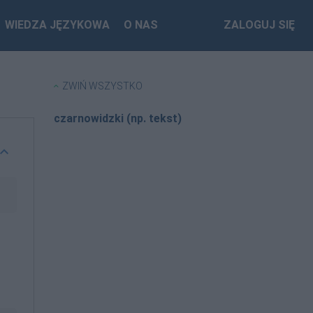
WIEDZA JĘZYKOWA
O NAS
ZALOGUJ SIĘ
ZWIŃ WSZYSTKO
czarnowidzki (np. tekst)