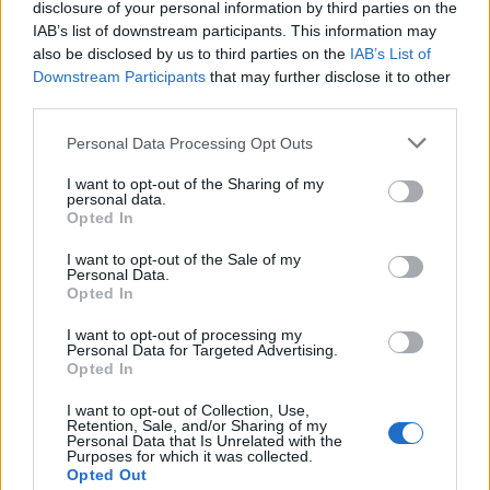
disclosure of your personal information by third parties on the
IAB’s list of downstream participants. This information may
also be disclosed by us to third parties on the
IAB’s List of
Downstream Participants
that may further disclose it to other
third parties.
Please note that this website/app uses one or more Google
Personal Data Processing Opt Outs
services and may gather and store information including but
not limited to your visit or usage behaviour. You may click to
I want to opt-out of the Sharing of my
personal data.
grant or deny consent to Google and its third-party tags to
Opted In
Pozostały wątpliwości? Brakuje czegoś w haśle?
use your data for below specified purposes in below Google
Zobacz, co zyskują abonenci Dobrego słownika.
consent section.
I want to opt-out of the Sale of my
Personal Data.
Opted In
SPRAWDŹ
I want to opt-out of processing my
Personal Data for Targeted Advertising.
Opted In
Często sprawdzane
I want to opt-out of Collection, Use,
Retention, Sale, and/or Sharing of my
O poprawności
i/lub
Personal Data that Is Unrelated with the
Purposes for which it was collected.
Napatrzyć się
czy
napatrzeć się
,
napatrzył się
czy
napatrzał
Opted Out