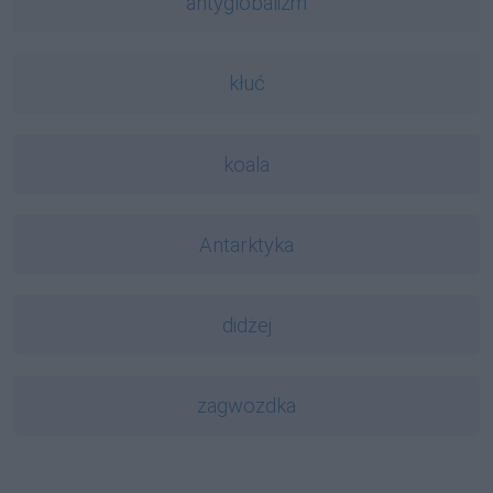
antyglobalizm
kłuć
koala
Antarktyka
didżej
zagwozdka