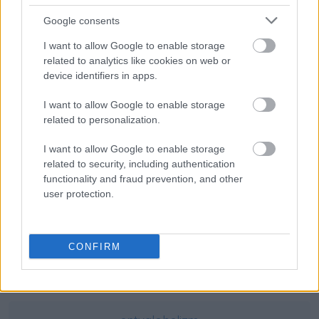
się
, czyli parę słów o odmianie
Google consents
Poprawna pisownia:
Asam
czy
Assam
?
I want to allow Google to enable storage
Ciekawostki
related to analytics like cookies on web or
device identifiers in apps.
zugzwang
— Pochodzenie słowa
zugzwang
I want to allow Google to enable storage
kaznodzieja
— Kaznodzieja — co to właściwie znaczy?
related to personalization.
SEO
— Pochodzenie
I want to allow Google to enable storage
related to security, including authentication
Mogą Cię zainteresować również hasła
functionality and fraud prevention, and other
user protection.
grasejować
CONFIRM
lipdub