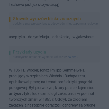
fachowo jest już
dezynfekcją
)
Słownik wyrazów bliskoznacznych
podobne znaczeniowo (lepsze odpowiedniki lub zapomniane słowa)
aseptyka;
dezynfekcja;
odkażanie;
wyjaławianie
Przykłady użycia
autentyczne, starannie wybrane, zobacz też
na blogu
W 1861 r., Węgier, Ignaz Philipp Semmelweis,
pracujący w szpitalach Wiednia i Budapesztu,
opublikował pracę na temat profilaktyki gorączki
połogowej. Był pierwszym, który poznał tajemnice
antyseptyki
, lecz sam uległ zakażeniu i w pełni sił
twórczych zmarł w 1865 r. Odkrył, że źródłem
zakażeń, a następnie gorączki i gangreny są brudne