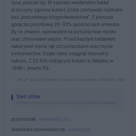
ręce, pościel itp. W szpitalu wiedeńskim badał
przyczyny zgonów kobiet, które zostawały matkami
bez „kościelnego błogosławieństwa”. Z powodu
gorączki porodowej 20–30% spośród nich umierało.
By to zmienić, wprowadził na położnictwie mydło
oraz chlorowane wapno. Przed każdym badaniem
nakazywał mycie rąk szczoteczkami oraz mycie
instrumentów. Dzięki temu osiągnął niezwykły
sukces. Z 23 556 rodzących kobiet w Wiedniu w
1848 r. zmarło 5%.
NKJP: Andrzej Chwalba, Historia Powszechna. Wiek XIX, 2008
Sieć słów
wyrażenia powiązane z opisywanym (
,
)
wyrazy pokrewne
kolokacje
przymiotnik:
antyseptyczny
skarbonka słowotwórcza:
antyseptyk