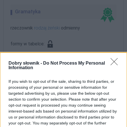
Gramatyka
rzeczownik
rodzaj żeński
odmienny
formy w tabelce:
formy alfabetycznie:
Dobry słownik -
Do Not Process My Personal
Information
antyseptyce; antyseptyk; antyseptyka; antyseptyką;
antyseptykach; antyseptykami; antyseptykę;
If you wish to opt-out of the sale, sharing to third parties, or
antyseptyki; antyseptyko; antyseptykom
processing of your personal or sensitive information for
targeted advertising by us, please use the below opt-out
section to confirm your selection. Please note that after your
ZGŁOŚ POPRAWKĘ
opt-out request is processed you may continue seeing
interest-based ads based on personal information utilized by
us or personal information disclosed to third parties prior to
your opt-out. You may separately opt-out of the further