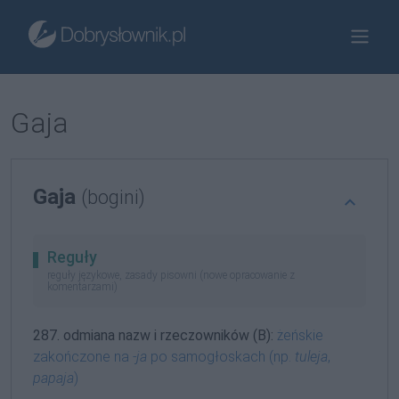
Gaja
Gaja
(bogini)
Reguły
reguły językowe, zasady pisowni (nowe opracowanie z
komentarzami)
287. odmiana nazw i rzeczowników (B):
żeńskie
zakończone na
-ja
po samogłoskach (np.
tuleja
,
papaja
)