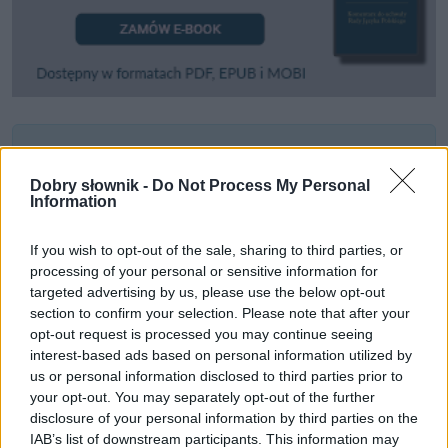
Pozostały wątpliwości? Brakuje czegoś w haśle?
Zobacz, co zyskują abonenci Dobrego słownika.
Dobry słownik -
Do Not Process My Personal
Information
SPRAWDŹ
If you wish to opt-out of the sale, sharing to third parties, or
processing of your personal or sensitive information for
targeted advertising by us, please use the below opt-out
Często sprawdzane
section to confirm your selection. Please note that after your
opt-out request is processed you may continue seeing
Odmiana:
snopa
czy
snopu
?
interest-based ads based on personal information utilized by
Odmiana: wczoraj wszczął awanturę i jutro też ją w...
us or personal information disclosed to third parties prior to
your opt-out. You may separately opt-out of the further
Użycie: kiedy
się
, a kiedy
siebie
disclosure of your personal information by third parties on the
IAB’s list of downstream participants. This information may