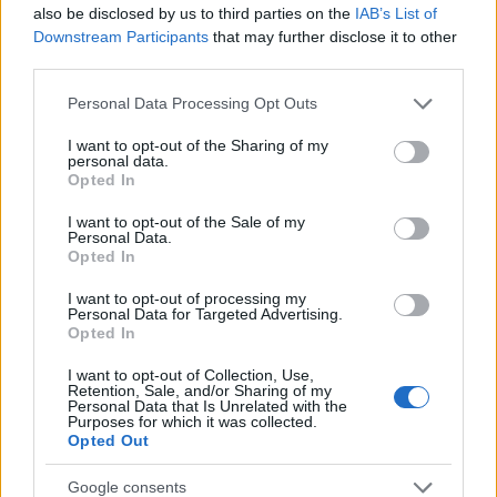
Ciekawostki
also be disclosed by us to third parties on the
IAB’s List of
Downstream Participants
that may further disclose it to other
ęsi
— Co to za
ęsi
?
third parties.
circulus vitiosus
— Leszek Kołakowski o
circulus vitiosus
Please note that this website/app uses one or more Google
Personal Data Processing Opt Outs
do syta
— Skąd taka forma
services and may gather and store information including but
not limited to your visit or usage behaviour. You may click to
I want to opt-out of the Sharing of my
personal data.
grant or deny consent to Google and its third-party tags to
Opted In
Mogą Cię zainteresować również hasła
use your data for below specified purposes in below Google
consent section.
I want to opt-out of the Sale of my
Personal Data.
darmozjad
Opted In
I want to opt-out of processing my
Personal Data for Targeted Advertising.
Opted In
centyl
I want to opt-out of Collection, Use,
Retention, Sale, and/or Sharing of my
Personal Data that Is Unrelated with the
zarówno
Purposes for which it was collected.
Opted Out
Google consents