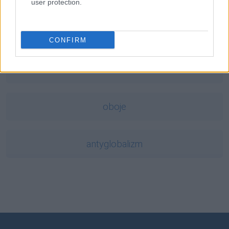
user protection.
ladyboy
CONFIRM
tabloid
oboje
antyglobalizm