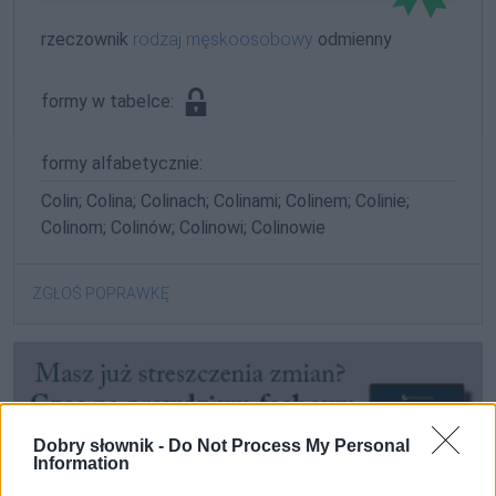
rzeczownik
rodzaj męskoosobowy
odmienny
formy w tabelce:
formy alfabetycznie:
Colin; Colina; Colinach; Colinami; Colinem; Colinie;
Colinom; Colinów; Colinowi; Colinowie
ZGŁOŚ POPRAWKĘ
Dobry słownik -
Do Not Process My Personal
Information