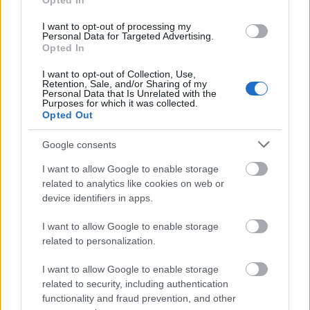
Opted In
napędzić pietra
— A skąd ten
pieter
?
hokus-pokus
— O tajemniczym pochodzeniu tajemniczego
I want to opt-out of processing my
Personal Data for Targeted Advertising.
hokus-pokus
Opted In
psi
—
Psia skóra
i
psia kołatka
w przysłowiu
I want to opt-out of Collection, Use,
Retention, Sale, and/or Sharing of my
Personal Data that Is Unrelated with the
Purposes for which it was collected.
Mogą Cię zainteresować również hasła
Opted Out
Google consents
wychynąć
I want to allow Google to enable storage
related to analytics like cookies on web or
device identifiers in apps.
ampersand
I want to allow Google to enable storage
related to personalization.
słownik
I want to allow Google to enable storage
related to security, including authentication
functionality and fraud prevention, and other
hashtag