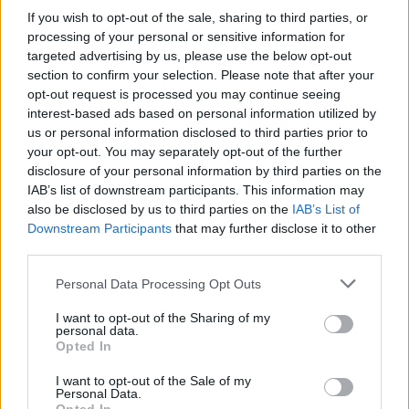
If you wish to opt-out of the sale, sharing to third parties, or
processing of your personal or sensitive information for
targeted advertising by us, please use the below opt-out
section to confirm your selection. Please note that after your
opt-out request is processed you may continue seeing
Pozostały wątpliwości? Brakuje czegoś w haśle?
interest-based ads based on personal information utilized by
Zobacz, co zyskują abonenci Dobrego słownika.
us or personal information disclosed to third parties prior to
your opt-out. You may separately opt-out of the further
SPRAWDŹ
disclosure of your personal information by third parties on the
IAB’s list of downstream participants. This information may
also be disclosed by us to third parties on the
IAB’s List of
Downstream Participants
that may further disclose it to other
Często sprawdzane
third parties.
Please note that this website/app uses one or more Google
Jak by to
jakby
zapisać?
Personal Data Processing Opt Outs
services and may gather and store information including but
Odmiana a wymowa. Problematyczne przypadki
not limited to your visit or usage behaviour. You may click to
I want to opt-out of the Sharing of my
personal data.
Odmiana: o
potrafiąc
,
potrafiący
i
potrafiwszy
grant or deny consent to Google and its third-party tags to
Opted In
use your data for below specified purposes in below Google
consent section.
Ciekawostki
I want to opt-out of the Sale of my
Personal Data.