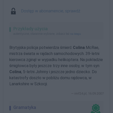
Dostęp w abonamencie, sprawdź
Przykłady użycia
autentyczne, starannie wybrane, zobacz też
na blogu
Brytyjska policja potwierdza śmierć
Colina
McRae,
mistrza świata w rajdach samochodowych.
39-letni
kierowca zginął w wypadku helikoptera. Na pokładzie
śmigłowca były jeszcze trzy inne osoby, w tym syn
Colina
,
5-letni
Johnny i jeszcze jedno dziecko. Do
katastrofy doszło w pobliżu domu rajdowca, w
Lanarkshire w Szkocji.
rmf24.pl, 16.09.2007
Gramatyka