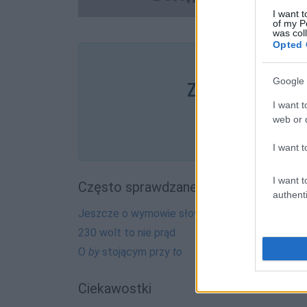
I want t
of my P
was col
Opted 
Pozostały wątp
Google 
Zobacz, co zysk
I want t
web or d
I want t
I want t
Często sprawdzane
authenti
Jeszcze o wymowie słowa
latte
230 wolt to nie prąd
O
by
stojącym przy
to
Ciekawostki