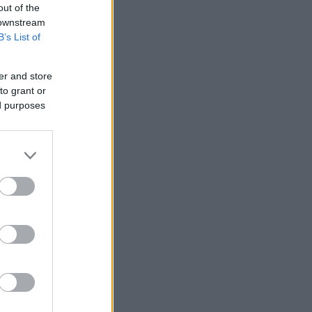
out of the
 downstream
B’s List of
er and store
to grant or
ed purposes