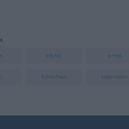
a
In
edykuł
e-mail
c
leprechaun
paternalizm