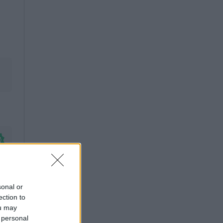
sonal or
ection to
ou may
 personal