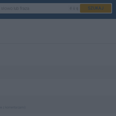
é ü ą
SZUKAJ
ie z komentarzami)