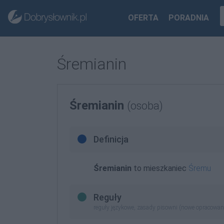
OFERTA
PORADNIA
Śremianin
Śremianin
(osoba)
Definicja
Śremianin
to mieszkaniec
Śremu
Reguły
reguły językowe, zasady pisowni (nowe opracowan