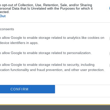
o opt-out of Collection, Use, Retention, Sale, and/or Sharing
ersonal Data that Is Unrelated with the Purposes for which it
lected.
Out
liwości? Brakuje czegoś w haśle?
consents
ują abonenci Dobrego słownika.
o allow Google to enable storage related to analytics like cookies on
evice identifiers in apps.
SPRAWDŹ
o allow Google to enable storage related to personalization.
o allow Google to enable storage related to security, including
cation functionality and fraud prevention, and other user protection.
CONFIRM