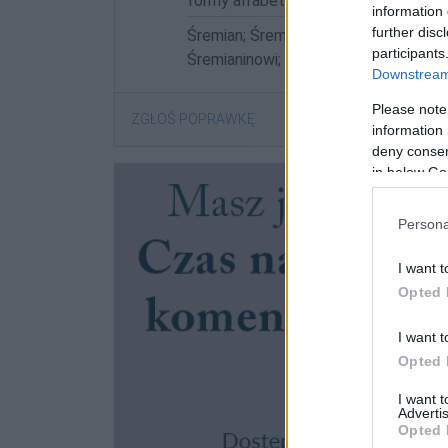
formy alfabetycznie:
information 
further disc
Śremian; Śremianach; Śremianami; Śrem
participants
Śremianinowi; Śremianom; Śremiany
Downstream 
Please note
ZGŁOŚ POPRAWKĘ
information 
deny consent
in below Go
Persona
I want t
Opted 
I want t
Opted 
I want 
Advertis
Opted 