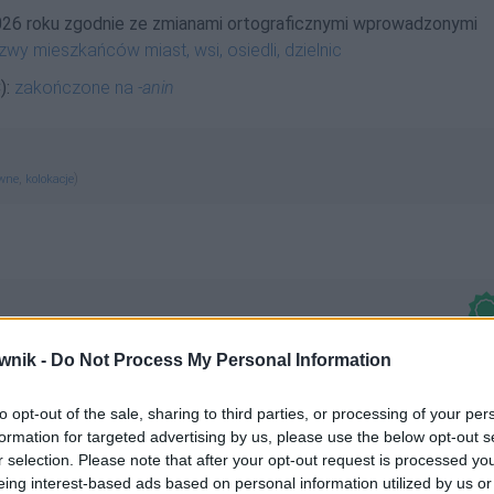
026 roku zgodnie ze zmianami ortograficznymi wprowadzonymi
zwy mieszkańców miast, wsi, osiedli, dzielnic
):
zakończone na
-anin
,
)
ewne
kolokacje
wnik -
Do Not Process My Personal Information
dmienny
to opt-out of the sale, sharing to third parties, or processing of your per
formation for targeted advertising by us, please use the below opt-out s
r selection. Please note that after your opt-out request is processed y
eing interest-based ads based on personal information utilized by us or