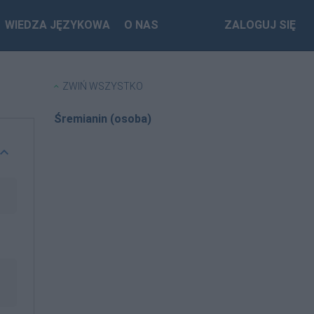
WIEDZA JĘZYKOWA
O NAS
ZALOGUJ SIĘ
ZWIŃ WSZYSTKO
Śremianin (osoba)