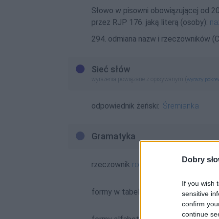
Słowo w pisowni obowiązującej od 2
przez RJP 176. jaką literą (osoby):
na
294. odmiana nazw i rzeczowników (C
Sieć słów
wyrażenia powiązane z opisywanym (
wyrazy pokr
odpowiednik żeński:
Śremianka
Gramatyka
Dobry sło
rzeczownik
rodzaj męskoosobowy
o
If you wish 
formy w tabelce:
sensitive in
confirm you
continue se