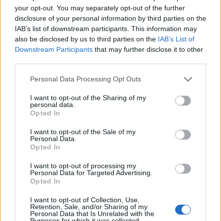
których
your opt-out. You may separately opt-out of the further
disclosure of your personal information by third parties on the
IAB’s list of downstream participants. This information may
also be disclosed by us to third parties on the
IAB’s List of
Pełna treść tego i 5038 pozostałych artykułów
Downstream Participants
that may further disclose it to other
third parties.
poprawnościowych dostępna w abonamencie.
Please note that this website/app uses one or more Google
Personal Data Processing Opt Outs
W cenie jednej kawy na miesiąc.
services and may gather and store information including but
not limited to your visit or usage behaviour. You may click to
I want to opt-out of the Sharing of my
personal data.
SPRAWDŹ
grant or deny consent to Google and its third-party tags to
Opted In
use your data for below specified purposes in below Google
consent section.
I want to opt-out of the Sale of my
Personal Data.
Opted In
I want to opt-out of processing my
Personal Data for Targeted Advertising.
Opted In
I want to opt-out of Collection, Use,
Retention, Sale, and/or Sharing of my
Personal Data that Is Unrelated with the
Purposes for which it was collected.