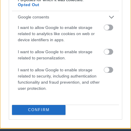
Opted Out
Google consents
I want to allow Google to enable storage
related to analytics like cookies on web or
device identifiers in apps.
DOBRY SŁOWNIK
I want to allow Google to enable storage
related to personalization.
SŁOWNIK
I want to allow Google to enable storage
OFERTA
related to security, including authentication
PROGRAM PARTNERSKI
functionality and fraud prevention, and other
ZAPISZ SIĘ NA NEWSLETTER
user protection.
O NAS
BLOG
CONFIRM
WIEDZA JĘZYKOWA