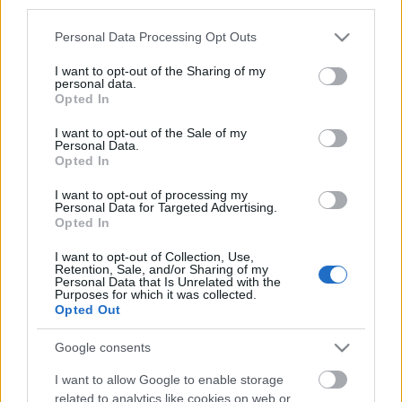
third parties.
Please note that this website/app uses one or more Google
Personal Data Processing Opt Outs
services and may gather and store information including but
not limited to your visit or usage behaviour. You may click to
I want to opt-out of the Sharing of my
personal data.
grant or deny consent to Google and its third-party tags to
Opted In
use your data for below specified purposes in below Google
consent section.
I want to opt-out of the Sale of my
Personal Data.
Opted In
I want to opt-out of processing my
Personal Data for Targeted Advertising.
Opted In
I want to opt-out of Collection, Use,
Retention, Sale, and/or Sharing of my
Personal Data that Is Unrelated with the
Purposes for which it was collected.
Opted Out
DOBRY SŁOWNIK
Google consents
I want to allow Google to enable storage
SŁOWNIK
related to analytics like cookies on web or