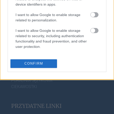
OFERTA
device identifiers in apps.
PROGRAM PARTNERSKI
ZAPISZ SIĘ NA NEWSLETTER
I want to allow Google to enable storage
O NAS
related to personalization.
BLOG
I want to allow Google to enable storage
related to security, including authentication
functionality and fraud prevention, and other
WIEDZA JĘZYKOWA
user protection.
KOMPENDIUM
SŁOWNIK POPRAWNEJ POLSZCZYZNY
CONFIRM
SŁOWNIK INTERPUNKCYJNY
SŁOWNIK BŁĘDÓW JĘZYKOWYCH
PORADNIA JĘZYKOWA
CIEKAWOSTKI
PRZYDATNE LINKI