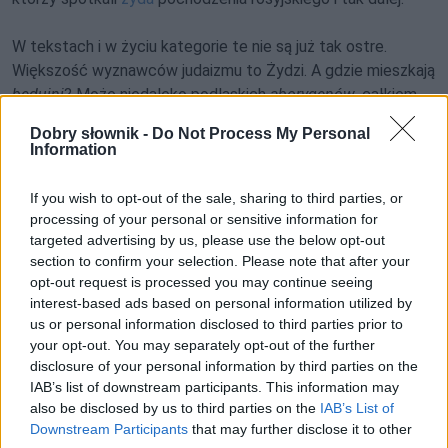
W tekstach i w życiu kategorie te nie są już tak ostre.
Większość wyznawców judaizmu to Żydzi. A gdzie mieszkają
beduini
? Może niedaleko podlaskich
aborygenów
, całkiem
sporo ich w słownikach, malutko w tekstach (por.
Gdzie oni
Dobry słownik -
Do Not Process My Personal
są
).
Information
Czy można być narodowości beduińskiej? Poniższy przykład
If you wish to opt-out of the sale, sharing to third parties, or
sugerowałby, że
processing of your personal or sensitive information for
targeted advertising by us, please use the below opt-out
section to confirm your selection. Please note that after your
opt-out request is processed you may continue seeing
Pełna treść tego i 5037 pozostałych artykułów
interest-based ads based on personal information utilized by
us or personal information disclosed to third parties prior to
poprawnościowych dostępna w abonamencie.
your opt-out. You may separately opt-out of the further
disclosure of your personal information by third parties on the
W cenie jednej kawy na miesiąc.
IAB’s list of downstream participants. This information may
also be disclosed by us to third parties on the
IAB’s List of
SPRAWDŹ
Downstream Participants
that may further disclose it to other