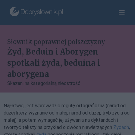
Słownik poprawnej polszczyzny
Żyd, Beduin i Aborygen
spotkali żyda, beduina i
aborygena
Skazani na kategorialną nieostrość
Najłatwiej jest wprowadzić regułę ortograficzną (naród od
dużej litery, wyznanie od małej; naród od dużej, tryb życia od
małej), a potem wymagać jej używania na dyktandach i
tworzyć teksty na przykład o dwóch niewierzących
Żydach
,
którzy spotkali
żyda
pochodzenia rosyjskiego i tak dalej.