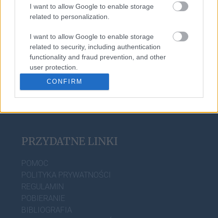
I want to allow Google to enable storage
related to personalization.
WIEDZA JĘZYKOWA
I want to allow Google to enable storage
KOMPENDIUM
related to security, including authentication
SŁOWNIK POPRAWNEJ POLSZCZYZNY
functionality and fraud prevention, and other
user protection.
SŁOWNIK INTERPUNKCYJNY
SŁOWNIK BŁĘDÓW JĘZYKOWYCH
CONFIRM
PORADNIA JĘZYKOWA
CIEKAWOSTKI
PRZYDATNE LINKI
POMOC
POLITYKA PRYWATNOŚCI
REGULAMIN
POBIERANIE
BIBLIOGRAFIA