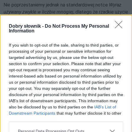
Nie poprzestaniemy jednak na standardowej notce
Wyraz
używany zwykle w liczbie mnogiej
, dlatego że rzadkie użycie
liczby pojedynczej zdaje się rozchwiewać jej formy, a
zasadniczo
Dobry słownik -
Do Not Process My Personal
Information
If you wish to opt-out of the sale, sharing to third parties, or
processing of your personal or sensitive information for
Pełna treść tego i 5037 pozostałych artykułów
targeted advertising by us, please use the below opt-out
poprawnościowych dostępna w abonamencie.
section to confirm your selection. Please note that after your
opt-out request is processed you may continue seeing
W cenie jednej kawy na miesiąc.
interest-based ads based on personal information utilized by
us or personal information disclosed to third parties prior to
SPRAWDŹ
your opt-out. You may separately opt-out of the further
disclosure of your personal information by third parties on the
IAB’s list of downstream participants. This information may
also be disclosed by us to third parties on the
IAB’s List of
Downstream Participants
that may further disclose it to other
third parties.
Please note that this website/app uses one or more Google
Personal Data Processing Opt Outs