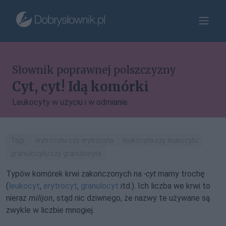
Słownik poprawnej polszczyzny
Cyt, cyt! Idą komórki
Leukocyty w użyciu i w odmianie
Tagi:
erytrocytu czy erytrocyta
leukocyta czy leukocytu
granulocytu czy granulocyta
Typów komórek krwi zakończonych na
-cyt
mamy trochę
(
leukocyt
,
erytrocyt
,
granulocyt
itd.). Ich liczba we krwi to
nieraz
milijon
, stąd nic dziwnego, że nazwy te używane są
zwykle w liczbie mnogiej.