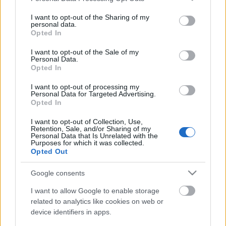
services and may gather and store information including but
not limited to your visit or usage behaviour. You may click to
I want to opt-out of the Sharing of my
personal data.
grant or deny consent to Google and its third-party tags to
Opted In
use your data for below specified purposes in below Google
consent section.
I want to opt-out of the Sale of my
Personal Data.
Opted In
I want to opt-out of processing my
Personal Data for Targeted Advertising.
Opted In
I want to opt-out of Collection, Use,
DOBRY SŁOWNIK
Retention, Sale, and/or Sharing of my
Personal Data that Is Unrelated with the
Purposes for which it was collected.
SŁOWNIK
Opted Out
OFERTA
Google consents
PROGRAM PARTNERSKI
ZAPISZ SIĘ NA NEWSLETTER
I want to allow Google to enable storage
O NAS
related to analytics like cookies on web or
BLOG
device identifiers in apps.