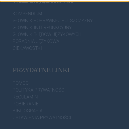
WIEDZA JĘZYKOWA
KOMPENDIUM
SŁOWNIK POPRAWNEJ POLSZCZYZNY
SŁOWNIK INTERPUNKCYJNY
SŁOWNIK BŁĘDÓW JĘZYKOWYCH
PORADNIA JĘZYKOWA
CIEKAWOSTKI
PRZYDATNE LINKI
POMOC
POLITYKA PRYWATNOŚCI
REGULAMIN
POBIERANIE
BIBLIOGRAFIA
USTAWIENIA PRYWATNOŚCI