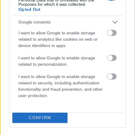
Purposes for which it was collected.
Opted Out
Google consents
I want to allow Google to enable storage
related to analytics like cookies on web or
device identifiers in apps.
I want to allow Google to enable storage
DOBRY SŁOWNIK
related to personalization.
SŁOWNIK
I want to allow Google to enable storage
related to security, including authentication
OFERTA
functionality and fraud prevention, and other
PROGRAM PARTNERSKI
user protection.
ZAPISZ SIĘ NA NEWSLETTER
O NAS
BLOG
CONFIRM