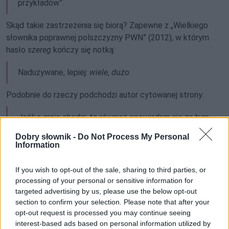
przykładów”.
Skąd takie zastrzeżenia się biorą? Zapewne z „Wielkiego
słownika poprawnej polszczyzny PWN” (2012), w którym
hasło
szereg
kończy się notką:
Nadużywane, lepiej:
wiele
,
dużo
.
Podobnie do rzeczy podchodzi autor cytowanej strony:
Jeśli o mnie chodzi, to również opowiadam się za tym,
by słowa szereg używać raczej w jego znaczeniu
Dobry słownik -
Do Not Process My Personal
podstawowym, konkretnym (...). Jednak nie należy
Information
twierdzić, że liczebnik nieokreślony szereg – jako
synonim przysłówków ‘sporo, wiele, niemało’ – jest
If you wish to opt-out of the sale, sharing to third parties, or
niepoprawny, i traktować jako błąd mówienie czy
processing of your personal or sensitive information for
pisanie
szereg miast
,
szereg przykładów
,
szereg
targeted advertising by us, please use the below opt-out
section to confirm your selection. Please note that after your
wątpliwości
. Można co najwyżej zaznaczyć, że taka
opt-out request is processed you may continue seeing
polszczyzna nie zasługuje na upowszechnianie.
interest-based ads based on personal information utilized by
Tak właśnie stawiają sprawę językoznawcy (...)