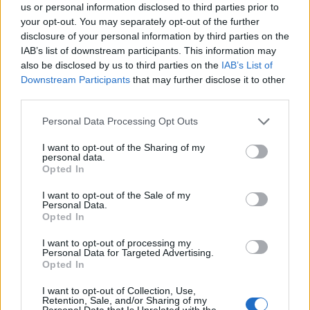
us or personal information disclosed to third parties prior to
your opt-out. You may separately opt-out of the further
Dziwne to wszystko, gdyż mamy tu
disclosure of your personal information by third parties on the
IAB’s list of downstream participants. This information may
also be disclosed by us to third parties on the
IAB’s List of
Downstream Participants
that may further disclose it to other
Pełna treść tego i 5038 pozostałych artykułów
third parties.
poprawnościowych dostępna w abonamencie.
Please note that this website/app uses one or more Google
Personal Data Processing Opt Outs
services and may gather and store information including but
W cenie jednej kawy na miesiąc.
not limited to your visit or usage behaviour. You may click to
I want to opt-out of the Sharing of my
personal data.
grant or deny consent to Google and its third-party tags to
Opted In
SPRAWDŹ
use your data for below specified purposes in below Google
consent section.
I want to opt-out of the Sale of my
Personal Data.
Opted In
I want to opt-out of processing my
Personal Data for Targeted Advertising.
Opted In
I want to opt-out of Collection, Use,
Retention, Sale, and/or Sharing of my
Personal Data that Is Unrelated with the