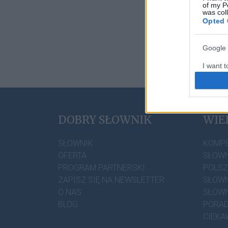
of my P
was col
Opted 
Google 
I want t
web or d
I want t
DOBRY SŁOWNIK
WIE
I want t
authenti
SŁOWNIK
KOMP
OFERTA
SŁOWN
PROGRAM PARTNERSKI
POLS
ZAPISZ SIĘ NA NEWSLETTER
SŁOWN
O NAS
SŁOWN
BLOG
PORAD
CIEKA