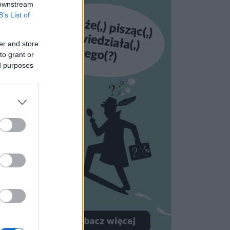
 downstream
B’s List of
er and store
to grant or
ed purposes