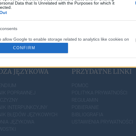
ersonal Data that Is Unrelated with the Purposes for which it
lected.
Out
consents
o allow Google to enable storage related to analytics like cookies on
evice identifiers in apps.
CONFIRM
o allow Google to enable storage related to personalization.
DZA JĘZYKOWA
PRZYDATNE LINKI
o allow Google to enable storage related to security, including
cation functionality and fraud prevention, and other user protection.
ENDIUM
POMOC
IK POPRAWNEJ
POLITYKA PRYWATNOŚCI
ZCZYZNY
REGULAMIN
IK INTERPUNKCYJNY
POBIERANIE
IK BŁĘDÓW JĘZYKOWYCH
BIBLIOGRAFIA
NIA JĘZYKOWA
USTAWIENIA PRYWATNOŚCI
WOSTKI