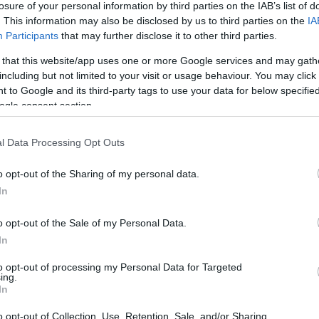
losure of your personal information by third parties on the IAB’s list of
. This information may also be disclosed by us to third parties on the
IA
Participants
that may further disclose it to other third parties.
z pewnością w wymiarze emocjonalnym,
jeśli
eni do określonych rytuałów. (KWJP:
 that this website/app uses one or more Google services and may gath
including but not limited to your visit or usage behaviour. You may click 
 to Google and its third-party tags to use your data for below specifi
ecinka po
jeśli nie
. Wyróżnić tu możemy dwie
ogle consent section.
l Data Processing Opt Outs
o opt-out of the Sharing of my personal data.
In
tałych artykułów w Słowniku
łącznie
w abonamencie Pro
.
o opt-out of the Sale of my Personal Data.
In
WDŹ
to opt-out of processing my Personal Data for Targeted
ing.
In
o opt-out of Collection, Use, Retention, Sale, and/or Sharing