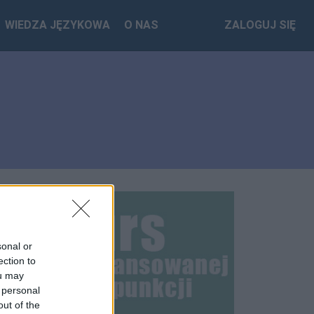
WIEDZA JĘZYKOWA
O NAS
ZALOGUJ SIĘ
sonal or
ection to
ou may
 personal
out of the