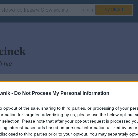
é ü ą
SZUKAJ
cinek
li nie
ającym segmenty
jeśli nie
piszemy w artykule
wnik -
Do Not Process My Personal Information
amodzielne
jeśli nie
.
to opt-out of the sale, sharing to third parties, or processing of your per
 stoi przed nim przecinek:
formation for targeted advertising by us, please use the below opt-out s
r selection. Please note that after your opt-out request is processed y
guły budzą u Lema rodzaj specyficznego
eing interest-based ads based on personal information utilized by us or
arzębski, Miasta, rzeczy, przestrzenie,
disclosed to third parties prior to your opt-out. You may separately opt-