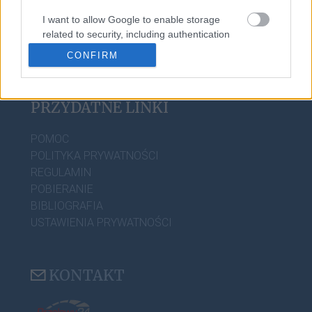
SŁOWNIK INTERPUNKCYJNY
I want to allow Google to enable storage
SŁOWNIK BŁĘDÓW JĘZYKOWYCH
related to security, including authentication
PORADNIA JĘZYKOWA
functionality and fraud prevention, and other
CIEKAWOSTKI
CONFIRM
user protection.
PRZYDATNE LINKI
POMOC
POLITYKA PRYWATNOŚCI
REGULAMIN
POBIERANIE
BIBLIOGRAFIA
USTAWIENIA PRYWATNOŚCI
KONTAKT