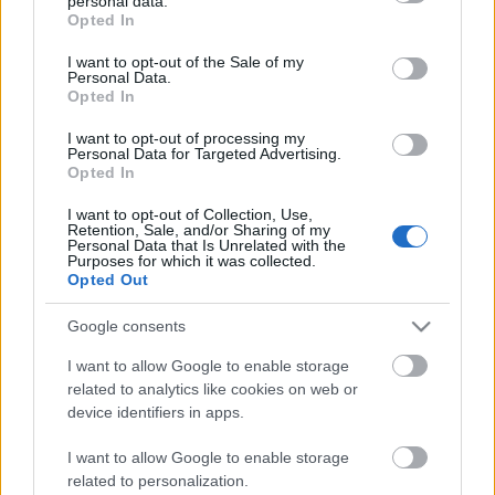
personal data.
grant or deny consent to Google and its third-party tags to
Opted In
use your data for below specified purposes in below Google
consent section.
I want to opt-out of the Sale of my
Personal Data.
Opted In
DOBRY SŁOWNIK
I want to opt-out of processing my
Personal Data for Targeted Advertising.
Opted In
SŁOWNIK
OFERTA
I want to opt-out of Collection, Use,
Retention, Sale, and/or Sharing of my
PROGRAM PARTNERSKI
Personal Data that Is Unrelated with the
ZAPISZ SIĘ NA NEWSLETTER
Purposes for which it was collected.
Opted Out
O NAS
BLOG
Google consents
I want to allow Google to enable storage
related to analytics like cookies on web or
WIEDZA JĘZYKOWA
device identifiers in apps.
KOMPENDIUM
I want to allow Google to enable storage
SŁOWNIK POPRAWNEJ POLSZCZYZNY
related to personalization.