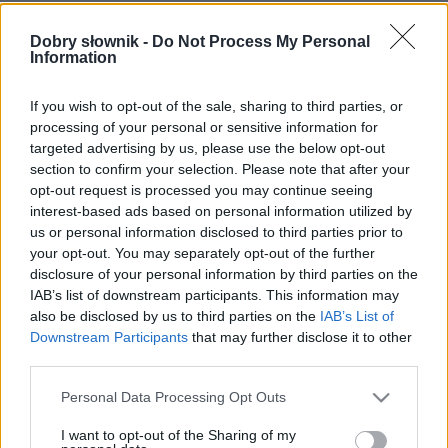
Dobry słownik -
Do Not Process My Personal
Pełna treść tego i 283 pozostałych artykułów w
Information
Słowniku interpunkcyjnym dostępna wyłącznie
w abonamencie Pro
.
If you wish to opt-out of the sale, sharing to third parties, or
processing of your personal or sensitive information for
targeted advertising by us, please use the below opt-out
SPRAWDŹ
section to confirm your selection. Please note that after your
opt-out request is processed you may continue seeing
interest-based ads based on personal information utilized by
us or personal information disclosed to third parties prior to
your opt-out. You may separately opt-out of the further
disclosure of your personal information by third parties on the
IAB’s list of downstream participants. This information may
also be disclosed by us to third parties on the
IAB’s List of
Downstream Participants
that may further disclose it to other
third parties.
Please note that this website/app uses one or more Google
Personal Data Processing Opt Outs
services and may gather and store information including but
not limited to your visit or usage behaviour. You may click to
I want to opt-out of the Sharing of my